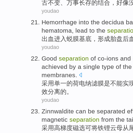
古不变、
万事长存
的
结合
，好像
youdao
Hemorrhage
into the
decidua ba
hematoma
,
lead to
the
separati
出血
进入
蜕
膜基底，
形成
胎盘
后
youdao
Good
separation
of
co-ions
and
achieved
by a
single
type of the
membranes
.
采用
单一
的
荷
电
纳滤
膜
是
不能
实
效
分离
的。
youdao
Zinnwaldite
can be
separated
ef
magnetic
separation
from
the
ta
采用
高
梯度
磁选
可将铁锂云母
从