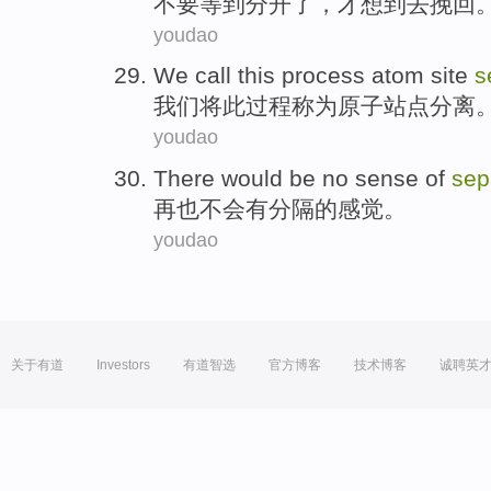
不要
等到
分开
了，才想到
去
挽回
youdao
We
call
this
process
atom
site
s
我们
将
此
过程
称为原子
站点
分离
youdao
There would
be no
sense
of
sep
再也
不会有分隔
的
感觉
。
youdao
关于有道
Investors
有道智选
官方博客
技术博客
诚聘英