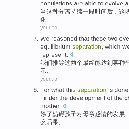
populations are
able to
evolve
a
当
这种
分离
持续
一
段
时间后
，
这
化。
youdao
We
reasoned
that these
two
eve
equilibrium
separation
, which w
represent
.
我们
推导
这
两个
最终
能达到
某种
示
。
youdao
For
what
this
separation
is done
hinder
the
development
of
the
c
mother
.
除了
妨碍
孩子
对
母亲
感情
的
发展
么
后果。