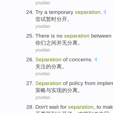
youdao
Try
a temporary
separation
.
尝试
暂时
分开
。
youdao
There is
no
separation
between
你们
之间
并
无
分离
。
youdao
Separation
of
concerns
.
关注
的
分离
。
youdao
Separation
of
policy
from
implem
策略
与
实现
的
分离
。
youdao
Don't
wait for
separation
,
to
make