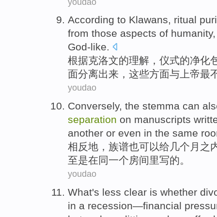
youdao
According to
Klawans
,
ritual
puri
from
those
aspects
of
humanity
God-like
.
根据
克洛
文
的
理解，
仪式
的
净化
面
分离出来
，
这些
方面与上帝
最
youdao
Conversely
, the
stemma
can
als
separation
on manuscripts
writt
another
or even
in
the same
ro
相反地
，
族谱
也
可以
给
几个
月之
至
是
在
同一个
房间里
写的。
youdao
What's
less
clear
is
whether
div
in
a
recession
—
financial
pressu