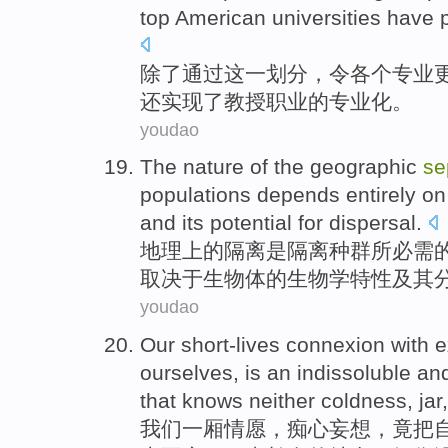
top
American
universities
have p
除了
通过
这
一划分
，令各个
专业
还
实现了教授职业的专业化。
youdao
The nature
of
the
geographic
se
populations
depends
entirely
o
and its
potential
for
dispersal
.
地理
上
的
隔离
是隔离
种群
所
必需
取决于
生物体
的
生物学特性
及其
youdao
Our
short-lives
connexion with 
ourselves
, is an indissoluble an
that
knows
neither
coldness
, jar
我们
一厢情愿
，
痴心
妄想，竟把