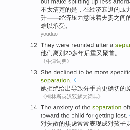
but
make
splitting up
less
afford
不
太
清楚
的
是
，
在
经济衰退
的
压
升
——
经济
压力
意味着
夫妻之间
难以承受
。
youdao
They
were reunited
after
a
separ
他们
离别
20
多年
后
重又
聚首
。
《牛津词典》
She
declined
to
be more
specifi
separation
.
她
拒绝
给出导致
分手
的
更
确切
的
《柯林斯英汉双解大词典》
The
anxiety
of
the
separation
of
toward
the
child
for getting lost
.
对
失散
的
焦虑
常常
表现
成对
孩子