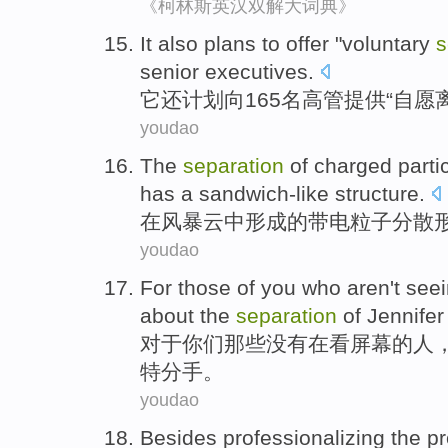
《柯林斯英汉双解大词典》
It
also
plans
to
offer
"
voluntary
s
senior executives
.
它
还
计划
向
165名
高管
提供
“
自愿
youdao
The
separation
of
charged
parti
has
a sandwich-like
structure
.
在
风暴
云中
形成
的
带电
粒子
分散
youdao
For
those
of
you
who
aren't
see
about
the
separation
of
Jennifer
对于
你们
那些
没有
在看
屏幕
的
人
特分手
。
youdao
Besides
professionalizing
the
pr