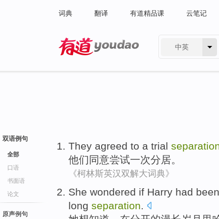
词典
翻译
有道精品课
云笔记
中英
有道 - 网易旗下搜索
双语例句
They
agreed
to
a
trial
separatio
全部
他们
同意
尝试
一次
分居。
口语
《柯林斯英汉双解大词典》
书面语
She
wondered
if
Harry
had bee
论文
long
separation
.
原声例句