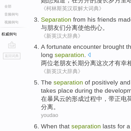
她
想
知道，
在
分开的
漫长
岁月里
全部
《柯林斯英汉双解大词典》
音频例句
Separation
from
his friends
mad
视频例句
与
朋友
们
分离
使
他
伤心
。
权威例句
《新英汉大辞典》
A fortunate
encounter
brought t
go
long
separation
.
返回词典
top
两位
老朋友
长期
分离
这次才
有幸
《新英汉大辞典》
The
separation
of
positively
and
takes place
during
the
develop
在
暴风
云
的
形成
过程中
，
带正电
分离
。
youdao
When
that
separation
lasts for
a