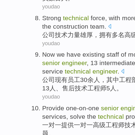
youdao
Strong
technical
force
,
with
mor
the
construction
team
.
公司
技术
力量雄厚
，
拥有
多
名
高
youdao
Now we have existing
staff
of
mo
senior
engineer
,
13
intermediat
service
technical
engineer
.
公司
现有
员工
30
余
人
，
其中
工程
13
人、
售后
技术
工程师
5
人。
youdao
Provide
one-on-one
senior
engi
services
,
solve the
technical
pr
一对一
提供
一对一
高级
工程师
技
题
。