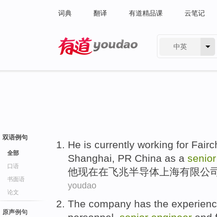
词典
翻译
有道精品课
云笔记
中英
有道 - 网易旗下搜索
双语例句
He
is currently
working for
Fairc
全部
Shanghai
, PR China as a
senior
口语
他
现在
在
飞
兆
半导体
上海
有限公
书面语
youdao
论文
The company
has
the
experien
原声例句