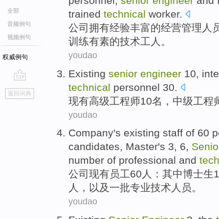
personnel
,
senior
engineer
and
全部
trained
technical
worker
.
音频例句
公司
拥有
经验丰富
的经营
管理
人
视频例句
训练
有素的技术工人。
youdao
权威例句
Existing
senior
engineer
10
,
int
technical
personnel
30
.
go
返回词典
top
现有
高级
工程师
10
名，
中级
工程
youdao
Company's
existing
staff
of
60
p
candidates,
Master
's
3
,
6
,
Senio
number of
professional
and
tech
公司
现有
员工
60
人
：
其中
博士生
人，
以及
一
批
专业
技术
人员
。
youdao