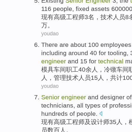
Existing
Senior
Engineer
3
, the
116
people
,
fixed
assets
600000
现有
高级
工程师
3
名，
技术
人员
8
万。
youdao
There are about 100
employees
including around 40
for
tooling
,
engineer
and
15
for
technical
m
模具
车间
职工
40余人，
冷
镦
车间
人，管理技术人员
15
人，共计10
youdao
Senior
engineer
and
designer
o
technicians
,
all types of
profess
hundreds of
people.
现有
高级
工程师
及
设计师
35人
，
员
数百
人。