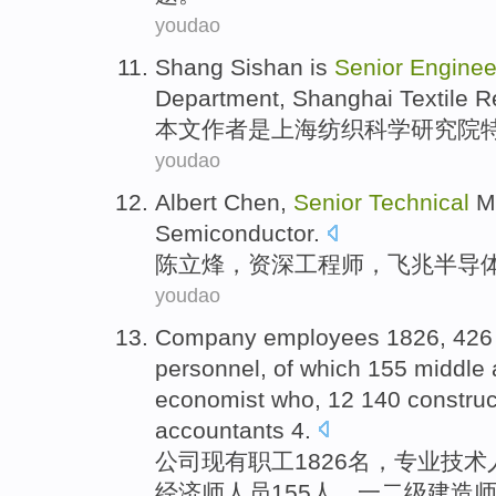
youdao
Shang
Sishan
is
Senior
Enginee
Department,
Shanghai
Textile
R
本文作者
是
上海
纺织
科学
研究院
youdao
Albert
Chen,
Senior
Technical
Ma
Semiconductor
.
陈立烽
，
资深
工程师
，
飞兆
半导
youdao
Company
employees
1826, 42
personnel
,
of which
155
middle
economist
who
, 12 140
construc
accountants
4
.
公司
现有职工
1826名，
专业
技术
经济师
人员155
人
，一二级
建造
师