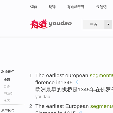
词典
翻译
有道精品课
云笔记
中英
有道 - 网易旗下搜索
双语例句
The earliest
european
segmenta
全部
florence in1345
.
口语
欧洲
最早
的
拱桥
是
1345年
在
佛罗
书面语
youdao
论文
The earliest
European
segmenta
原声例句