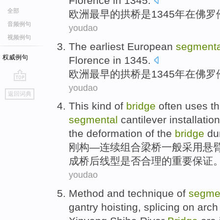
Florence
in 1345.
全部
欧洲
最早
的
拱桥
是
1345年
在
佛罗
音频例句
youdao
视频例句
The earliest
European
segmenta
权威例句
Florence
in 1345.
欧洲
最早
的
拱桥
是
1345年
在
佛罗
youdao
go
返回词典
top
This kind of
bridge
often
uses t
segmental
cantilever
installatio
the
deformation
of
the
bridge
du
刚构—连续组合
梁桥
一般
采用
悬
成
桥
后线型是否合理
的
重要
保证
youdao
Method
and
technique
of
segme
gantry
hoisting, splicing on
arch