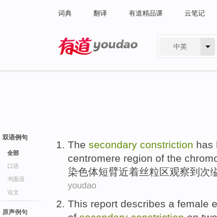
词典
翻译
有道精品课
云笔记
中英
有道 - 网易旗下搜索
双语例句
The
secondary
constriction
has
全部
centromere
region
of the
chrom
口语
染色体短
臂
近着丝粒
区
观察
到
次
书面语
youdao
论文
This
report
describes
a
female
e
原声例句