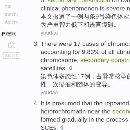
of
secondary
constriction
on
tw
全部
clinical
phenomenon
is
severe
m
音频例句
本文
报道
了一例
两
条
9
号
染色体
次
视频例句
为
严重
智力
低下和语言障碍
。
youdao
权威例句
There were
17
cases
of
chromo
accounting
for 9.83% of all
abno
go
返回词典
top
chromosome
,
secondary
constri
satellites.
染色体
多态性
17
例
，
占
异常
核型
性、
次
缢痕
和
随体的
变异
。
youdao
It
is
presumed
that the
repeated
heterochromatin
near
the
secon
formed
gradually
in
the
process
SCEs.