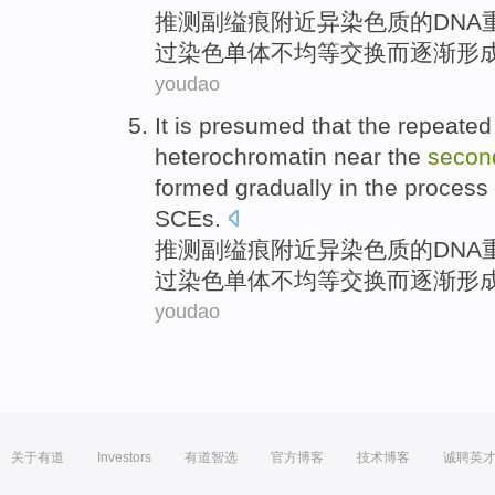
推测
副
缢
痕
附近
异
染色质
的
DNA
过
染色单体
不均等
交换而
逐渐
形
youdao
It
is
presumed
that the
repeated
heterochromatin
near
the
secon
formed
gradually
in
the
process
SCEs.
推测
副
缢
痕
附近
异
染色质
的
DNA
过
染色单体
不均等
交换而
逐渐
形
youdao
关于有道
Investors
有道智选
官方博客
技术博客
诚聘英