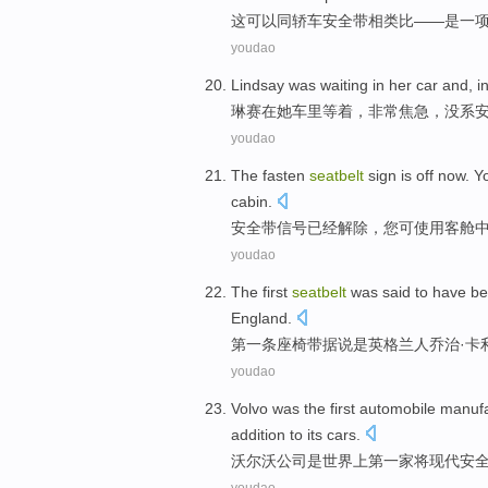
这
可以
同
轿车
安全带相类比——是
一
youdao
Lindsay was
waiting
in
her
car
and, i
琳
赛
在
她
车里
等着
，
非常
焦急，没系
youdao
The fasten
seatbelt
sign
is off
now
.
Y
cabin
.
安全带
信号
已经解除
，
您
可
使用
客舱
youdao
The first
seatbelt
was said to have
be
England
.
第一
条座椅带
据说
是
英格兰
人乔治·卡
youdao
Volvo
was
the
first
automobile
manufa
addition to its
cars
.
沃尔沃公司
是
世界上
第
一家
将
现代
安
youdao