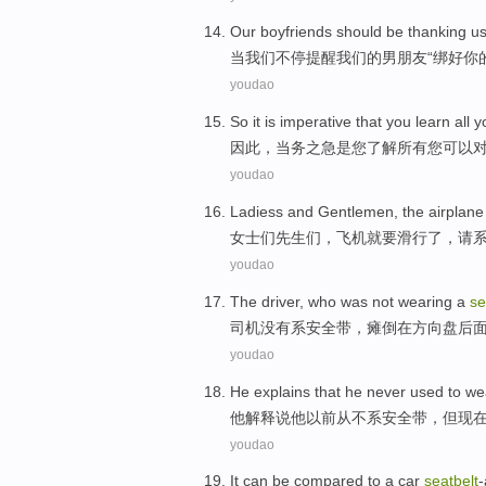
Our
boyfriends
should be
thanking
u
当
我们
不停提醒
我们
的
男朋友
“绑好
你
youdao
So
it is imperative
that
you
learn
all
y
因此
，
当务之急
是
您
了解
所有
您
可以
youdao
Ladiess
and Gentlemen
,
the airplane
女士
们先生
们
，
飞机
就要
滑行
了，
请
youdao
The driver
, who
was not
wearing a
se
司机
没有
系
安全带
，
瘫倒
在方向盘
后
youdao
He
explains
that
he
never used to we
他
解释
说他以前
从不
系
安全带
，
但
现
youdao
It
can be
compared to
a
car
seatbelt
-