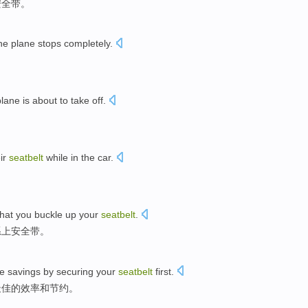
安全带
。
he
plane
stops
completely
.
。
plane
is about to take
off
.
ir
seatbelt
while in the
car
.
。
that
you
buckle up your
seatbelt
.
系上
安全带
。
e savings
by
securing
your
seatbelt
first
.
最佳的
效率
和
节约
。