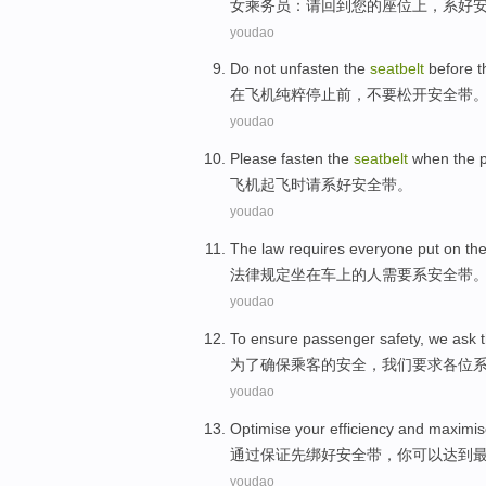
女乘务员
：
请
回到
您
的
座位上
，
系好
youdao
Do not
unfasten
the
seatbelt
before
t
在
飞机
纯粹
停止
前
，
不要
松开
安全带
youdao
Please
fasten
the
seatbelt
when
the 
飞机
起飞
时
请
系好
安全带。
youdao
The law
requires
everyone
put on the
法律
规定坐在
车上
的
人
需要
系
安全带
youdao
To
ensure
passenger
safety
,
we
ask 
为了
确保
乘客
的
安全
，
我们
要求
各位
youdao
Optimise
your
efficiency
and
maximis
通过
保证
先
绑好
安全带
，
你
可以达到
youdao