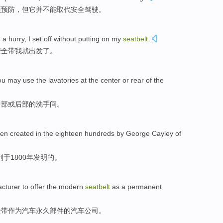
项
预防
，
但
它并
不能
取代安全驾驶。
n
a hurry
,
I
set off
without
putting on my
seatbelt
.
安全带
我
就
出发
了。
ou
may
use
the lavatories at the
center
or
rear
of
the
中部
或
后部
的
洗手间
。
en
created in the eighteen hundreds by George
Cayley
of
利于
1800年发明
的
。
cturer
to offer
the
modern
seatbelt
as
a
permanent
全带
作为
汽车
永久
部件的
汽车
公司。