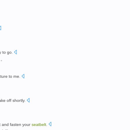
y to
go.
了。
ture
to
me
.
ake off shortly
.
。
t
and
fasten
your
seatbelt
.