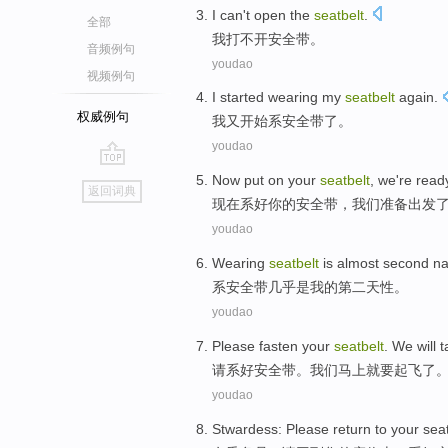
I
can't
open
the
seatbelt
.
全部
我
打
不
开
安全带
。
音频例句
youdao
视频例句
I
started
wearing
my
seatbelt
again.
权威例句
我
又开始
系
安全带
了。
youdao
go
Now
put on
your
seatbelt
,
we
're read
返回词典
top
现在
系好
你
的
安全带
，
我们
准备
出发
youdao
Wearing
seatbelt
is
almost
second
na
系
安全带
几乎
是
我
的
第二天
性
。
youdao
Please
fasten
your
seatbelt
.
We
will
t
请
系好
安全带
。
我们
马上就要
起飞
了
youdao
Stwardess
:
Please
return to
your
sea