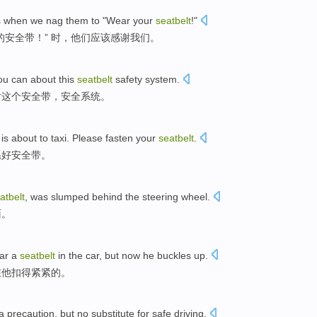
s
when
we
nag
them
to "Wear
your
seatbelt
!"
的
安全带
！” 时，
他们
应该
感谢
我们
。
ou
can
about
this
seatbelt
safety
system
.
对
这个
安全带
，
安全
系统
。
is about to
taxi
.
Please
fasten
your
seatbelt
.
系好安全带。
atbelt
, was
slumped
behind
the
steering wheel
.
面
。
ar a
seatbelt
in the car,
but
now
he
buckles
up.
在他扣得紧紧的。
a
precaution
,
but
no substitute
for
safe
driving
.