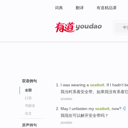
词典
翻译
有道精品课
中
有道 - 网易旗下搜索
双语例句
I
was wearing a
seatbelt
. If I hadn't
全部
我
当时系着安全带。如果我没有系着
口语
youdao
书面语
May
I
unfasten
my
seatbelt
,
now
?
论文
我
现在
可以解开
安全带
吗？
youdao
原声例句