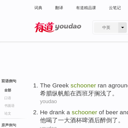
词典
翻译
有道精品课
云笔记
中英
有道 - 网易旗下搜索
双语例句
The Greek
schooner
ran agroun
全部
希腊
纵帆船
在
西班牙
搁浅
了。
口语
youdao
书面语
He
drank
a
schooner
of
beer
an
论文
他
喝了
一
大酒杯
啤酒
后
醉
倒了。
原声例句