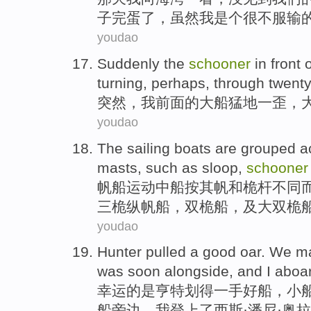
子
完蛋了，
虽然
我
是个
很
不
服输
youdao
Suddenly
the
schooner
in
front
o
turning
, perhaps,
through twent
突然
，
我
前面
的
大船
猛地一歪，
youdao
The sailing boats
are grouped
a
masts
,
such as
sloop
,
schooner
帆船
运动中船
按
其
帆
和
桅杆
不同
三桅纵帆船，双桅船，
及
大双桅
youdao
Hunter
pulled
a
good
oar
. We ma
was
soon
alongside
, and
I
aboa
幸运的
是
亨特
划得一手
好
船
，小
船
旁边
。
我
登上
了西斯·潘尼·奥
拉