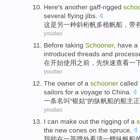
Here
's
another
gaff-rigged
scho
several flying
jibs
.
这
是
另一
种斜
桁
帆多
桅
帆船
，带
youdao
Before
taking
Schooner
, have a
introduced
threads
and
process
在开始使用
之前
，
先快速
查看
一
youdao
The
owner
of
a
schooner
called
sailors
for a
voyage
to
China
.
一条
名叫
“
银
姑”的纵
帆船
的
船主
正
youdao
I
can
make
out
the
rigging
of
a
the
new
cones
on
the
spruce
.
我
能
在
一
英
哩
外看清一艘
纵
帆船