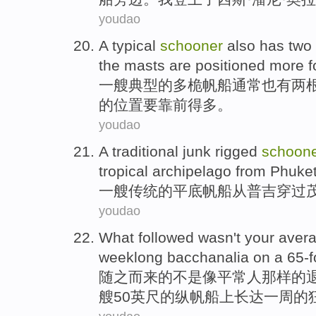
youdao
A
typical
schooner
also
has
two
the masts are
positioned
more
f
一
艘
典型
的
多
桅
帆船通常
也
有
两
根
的
位置要靠
前得多。
youdao
A
traditional
junk rigged
schoon
tropical
archipelago
from
Phuke
一
艘
传统
的平底
帆船
从
普吉
穿过
youdao
What followed
wasn't
your avera
weeklong
bacchanalia
on
a
65
-
随之而来
的
不是
像平常人那样的
艘50
英尺
的
纵
帆船上长达
一周
的