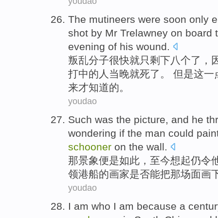
youdao
The mutineers were
soon
only
e
shot by
Mr Trelawney
on
board
evening
of
his wound.
叛乱
分子
很快就
只
剩下八个了
，
打中的人当晚
就死了
。 但是这
来才知道的。
youdao
Such
was
the
picture
, and
he
thr
wondering
if
the man
could
pain
schooner
on the
wall
.
那
景象
便是
如此
，至今想起仍令
领港船
的画家
是否
能
把那场面
画
youdao
I
am
who I am
because
a
centur