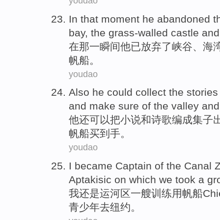
youdao
In
that
moment
he
abandoned
t
bay
,
the grass-walled
castle
and
在
那
一瞬间
他
已放弃
了
峡谷
、
海
帆船。
youdao
Also
he
could
collect the
stories
and
make sure
of
the
valley
an
他
还
可以
把
小说
和
诗歌
编成集子
帆船买到手。
youdao
I
became
Captain
of
the Canal 
Aptakisic on which we
took
a
gr
我
还是运河区
一
艘
训练
用帆船Chief
青少年
去
纽约
。