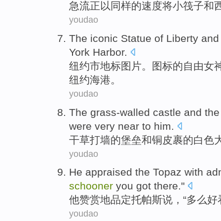
急流正以
同样
的速度将小
筏子
和
youdao
The
iconic
Statue
of
Liberty
and
York
Harbor
.
纽约市
地标
图片。图标
的
自由女
纽约
海港。
youdao
The grass-walled
castle
and
the
were
very
near
to
him
.
干草
打墙的堡垒
和
铜皮裹
的
白色
youdao
He
appraised
the Topaz
with adm
schooner
you got there."
他
赞赏
地品定
托
帕斯说，“多么好
youdao