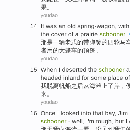
果
。
youdao
It
was
an
old spring-wagon
, wit
the cover
of a
prairie
schooner
.
那
是
一
辆
老式
的
带弹簧的四轮马
者用的大篷车的顶篷。
youdao
When
I
deserted the
schooner
a
headed
inland
for
some
place
o
我
脱离
帆船
之后
从
海滩上
了
岸
，
来。
youdao
Once
I
looked
into that
bay
,
Jim
schooner
-
well
,
I
'm tough,
but
I
那天
我
向
海湾
一
看
，
没见到
我们