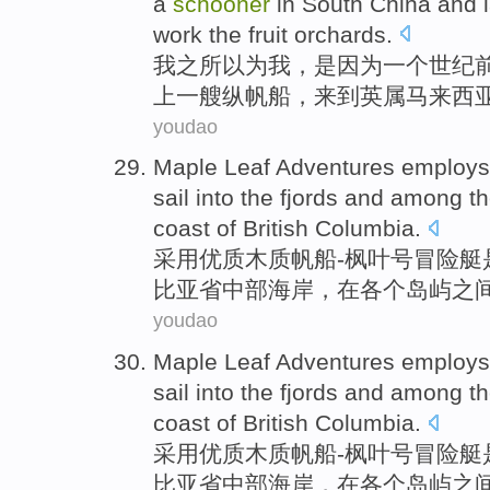
a
schooner
in
South
China
and
work
the
fruit orchards
.
我
之所以
为我，
是因为
一
个
世纪
上一
艘纵帆船
，
来到
英
属马来西
youdao
Maple Leaf
Adventures
employs
sail
into
the fjords
and
among
t
coast
of British
Columbia
.
采用
优质
木质
帆船
-
枫叶
号
冒险
艇
比亚省
中部
海岸
，在
各个岛屿
之
youdao
Maple Leaf
Adventures
employs
sail
into
the fjords
and
among
t
coast
of British
Columbia
.
采用
优质
木质
帆船
-
枫叶
号
冒险
艇
比亚省
中部
海岸
，在
各个岛屿
之