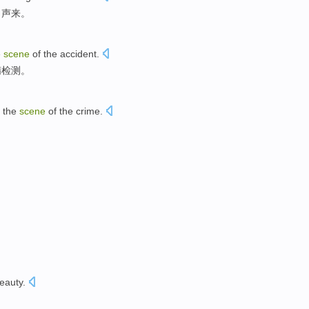
出声
来。
e
scene
of
the
accident
.
精检测。
 the
scene
of
the
crime
.
beauty
.