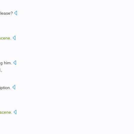
please?
scene
.
ng
him.
词。
ption.
scene
.