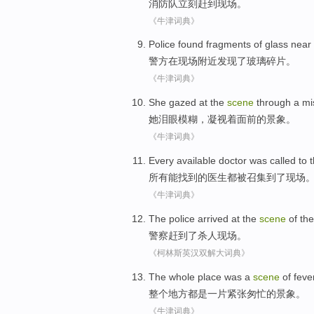
消防队
立刻
赶到
现场
。
《牛津词典》
Police
found
fragments
of
glass
near
警方
在
现场
附近
发现了
玻璃
碎片
。
《牛津词典》
She
gazed at
the
scene
through a
mi
她
泪眼
模糊，
凝视
着面前
的
景象
。
《牛津词典》
Every
available
doctor
was called
to
所有
能找到
的
医生
都
被
召集到了现场
《牛津词典》
The police
arrived at
the
scene
of th
警察
赶到
了
杀人
现场
。
《柯林斯英汉双解大词典》
The whole
place
was a
scene
of feve
整个
地方
都
是
一片紧张匆忙的
景象
。
《牛津词典》