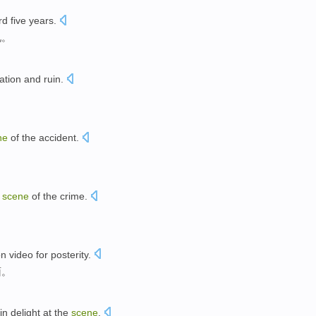
ard
five
years
.
况。
ation
and
ruin
.
。
ne
of the
accident
.
e
scene
of the
crime
.
n video
for
posterity
.
面
。
in
delight
at
the
scene
.