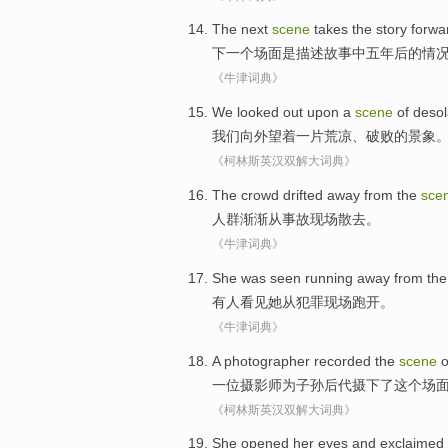
The next
scene
takes
the story forw
下
一个
场面
是
描述
故事中
五
年后的情
《牛津词典》
We
looked out upon
a
scene
of desol
我们
向外
望
着
一
片
荒凉、破败的
景象
《柯林斯英汉双解大词典》
The crowd
drifted away
from
the
sce
人群
渐渐
从
事故
现场
散去。
《牛津词典》
She
was seen
running
away
from
th
有人
看见
她
从
犯罪
现场
跑
开
。
《牛津词典》
A
photographer
recorded
the
scene
o
一位
摄影师
为
子孙后代摄
下了
这个
场
《柯林斯英汉双解大词典》
She
opened her
eyes
and
exclaimed