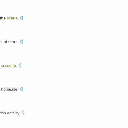
the
scene
.
st
of tears.
the
scene
.
。
e
homicide
.
rish
activity.