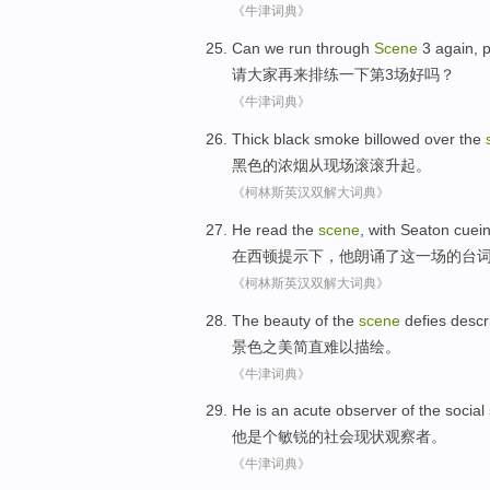
《牛津词典》
Can
we
run
through
Scene
3
again
, 
请
大家
再
来排练一
下第
3
场好吗？
《牛津词典》
Thick
black
smoke
billowed
over the
黑色
的
浓烟从现场滚滚升起
。
《柯林斯英汉双解大词典》
He
read
the
scene
, with Seaton
cuei
在西顿
提示
下，
他朗诵
了
这
一场的台
《柯林斯英汉双解大词典》
The beauty of the
scene
defies
descri
景色
之
美简直难以描绘。
《牛津词典》
He
is an
acute observer
of the
social
他
是个
敏锐
的
社会
现状观察者
。
《牛津词典》