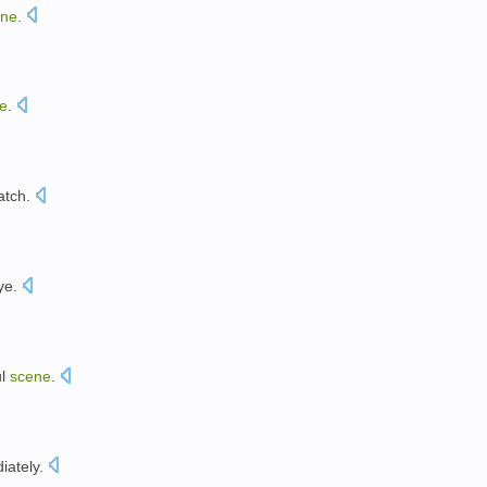
ene
.
。
e
.
atch.
ye.
l
scene
.
iately
.