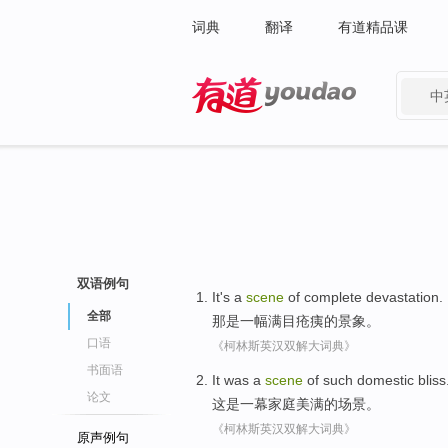
词典
翻译
有道精品课
中
有道 - 网易旗下搜索
双语例句
It
's
a
scene
of
complete devastation
.
全部
那
是
一
幅
满目
疮痍
的
景象
。
口语
《柯林斯英汉双解大词典》
书面语
It
was
a
scene
of
such
domestic
bliss
论文
这
是
一幕
家庭
美满
的
场景。
《柯林斯英汉双解大词典》
原声例句