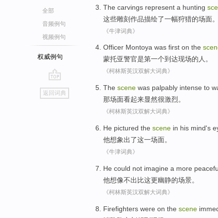
The
carvings
represent
a
hunting
sc
全部
这些
雕刻作品
描绘
了一
幅狩猎
的
场面
音频例句
《牛津词典》
视频例句
Officer Montoya
was
first
on
the
scen
权威例句
蒙托亚
警官
是
第一个
到达
现场
的人。
《柯林斯英汉双解大词典》
go
The
scene
was
palpably
intense
to w
返回词典
top
那
场面
看起来显然很
激烈
。
《柯林斯英汉双解大词典》
He
pictured
the
scene
in his mind's e
他
想象出
了
这
一场面
。
《牛津词典》
He
could
not
imagine a
more
peacefu
他
想像
不
出
比这
更
幽静
的
场景
。
《柯林斯英汉双解大词典》
Firefighters were
on
the
scene
immed