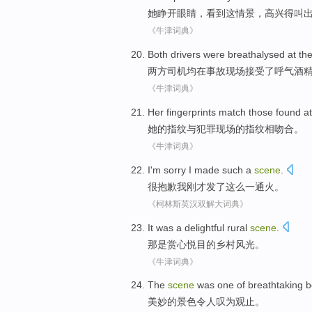
她
睁开
眼睛
，看到
这
情景，
高兴
得叫
《牛津词典》
Both
drivers
were breathalysed
at
th
两
方
司机
均
在
事故
现场
接受
了
呼气酒
《牛津词典》
Her
fingerprints
match those found
at
她
的
指纹
与
犯罪
现场
的指纹相
吻合
。
《牛津词典》
I'm sorry
I
made
such
a
scene
.
很
抱歉
我
刚才发了
这么
一通
火。
《柯林斯英汉双解大词典》
It
was
a delightful
rural
scene
.
那
是
赏心
悦目的
乡村
风光。
《牛津词典》
The
scene
was one of
breathtaking 
美妙
的
景色
令人
叹为观止
。