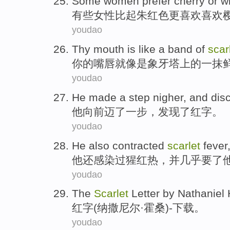
Some
women
prefer
cherry
or
w
有些
女性
比起
朱
红色
更
喜欢喜欢
youdao
Thy mouth
is like
a band
of
scar
你
的
嘴唇
就
像是象牙塔
上
的
一抹
youdao
He
made a
step nigher
, and
dis
他
向前迈了
一步
，
发现了
红字
。
youdao
He
also
contracted
scarlet
fever
他
还
感染过
猩红热
，
并
几乎
要了
youdao
The
Scarlet
Letter
by Nathaniel
红字
(纳撒
尼尔
·霍桑)
-
下载
。
youdao