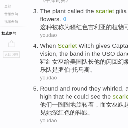
《牛津词典》
全部
The plant
called
the
scarlet
gilia
音频例句
flowers
.
视频例句
这种
被称为
猩
红色吉利亚的植物
权威例句
youdao
When
Scarlet
Witch
gives
Capta
go
vision
,
the band
in
the
USO
danc
返回词典
top
猩红
女巫
给
美国
队长
他
的
闪回
幻
乐队
是
罗伯·托马斯。
youdao
Round and round
they
whirled
,
high
that
he
could
see
the
scarl
他们
一圈圈地旋转着
，
而
女巫
跃
见
她
深
红色
的
鞋跟
。
youdao