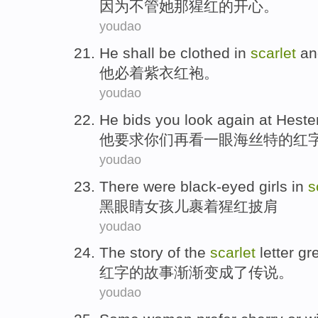
因为
不管
她
那
猩红
的开心。
youdao
He
shall be
clothed
in
scarlet
a
他
必
着紫衣
红袍
。
youdao
He
bids
you
look
again at Heste
他
要求
你们
再
看
一眼海丝特的红
youdao
There were black-eyed
girls
in
s
黑眼睛
女孩儿
裹着猩红披肩
youdao
The
story
of the
scarlet
letter
gr
红字
的
故事
渐渐
变成
了传说。
youdao