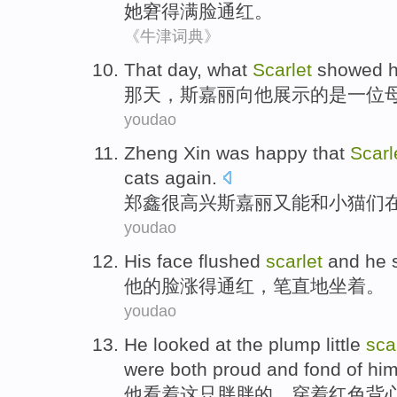
她
窘
得满脸通红。
《牛津词典》
T
hat day, what
Scarlet
showed hi
那
天，斯嘉丽向他展示的是一位
youdao
Z
heng Xin was happy that
Scarl
cats again.
郑
鑫很高兴斯嘉丽又能和小猫们
youdao
His
face
flushed
scarlet
and he
他
的
脸
涨得
通红，笔直
地坐着
。
youdao
He
looked at
the
plump little
sca
were both
proud
and
fond
of him
他
看着
这
只
胖胖的
、穿着红色背