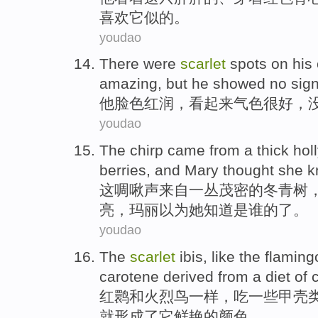
喜欢它似的
。
youdao
There were
scarlet
spots on
his
amazing, but he showed
no
sig
他
脸色红润
，
看起来气色
很好，
youdao
The
chirp
came from
a
thick
hol
berries
, and
Mary
thought
she
k
这
啁啾声
来自
一
丛茂密
的
冬青树
亮
，
玛丽
以为
她
知道是
谁的
了。
youdao
The
scarlet
ibis
,
like
the
flaming
carotene
derived from a diet of
红
鹮
和
火烈鸟
一样
，吃
一些甲壳
就形成了
它
鲜艳
的
颜色
。