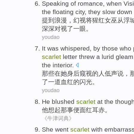
Speaking
of
romance
,
when Vis
the floating
city
,
they
slow down
提到
浪漫
，
幻视
将猩红
女巫
从
浮
深深
对视了一眼。
youdao
It
was whispered
,
by
those
who
scarlet
letter
threw
a lurid
gleam
the interior.
那些
在
她
身后
窥视
的
人
低声
说，
了
一道
血红
的
闪光
。
youdao
He
blushed
scarlet
at the though
他
想起那事便
面红耳赤。
《牛津词典》
She
went
scarlet
with embarras