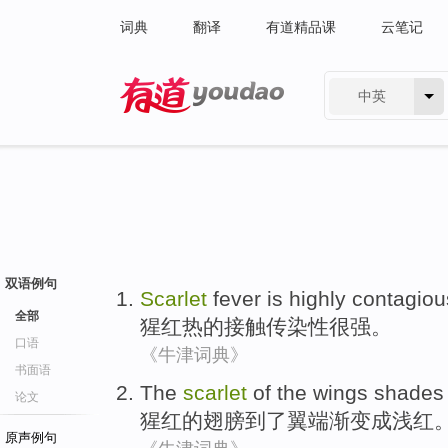
词典
翻译
有道精品课
云笔记
中英
有道 - 网易旗下搜索
双语例句
Scarlet
fever is
highly contagiou
全部
猩红热
的接触
传染性
很强。
口语
《牛津词典》
书面语
The
scarlet
of
the
wings
shade
论文
猩红
的
翅膀
到了翼端渐
变成
浅红
原声例句