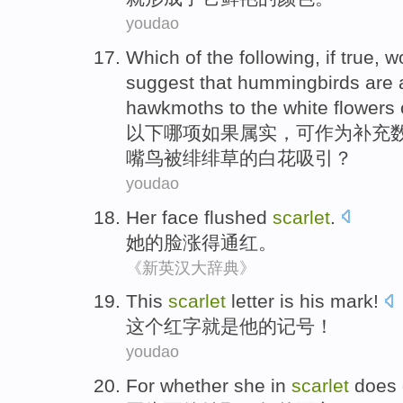
youdao
Which of
the following
,
if
true
,
w
suggest that hummingbirds
are
hawkmoths to the white
flowers
以下
哪项
如果
属实
，
可
作为
补充
嘴鸟被绯绯草的白花吸引？
youdao
Her
face
flushed
scarlet
.
她
的
脸
涨得
通红。
《新英汉大辞典》
This
scarlet
letter
is
his
mark
!
这个
红字
就是
他
的
记号
！
youdao
For
whether
she
in
scarlet
does 