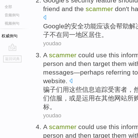
Google
's
security
feature
should
全部
friend
and
the
scammer
don't h
音频例句
视频例句
Google
的
安全
功能
应该会
帮助
解
子
不在
同一
地区
居住
。
权威例句
youdao
A
scammer
could
use
this
infor
go
返回词典
top
person and
then
target
them
wit
messages—
perhaps
referring t
website
.
骗子
们
用
这些
信息
追踪受害者，
们信服
，或是运用
在
其他网站所
标
。
youdao
A
scammer
could
use
this
infor
person and
then
target
them
wit