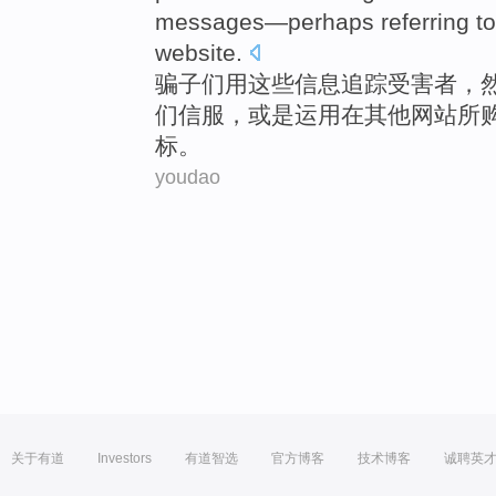
messages—
perhaps
referring t
website
.
骗子
们
用
这些
信息
追踪受害者，
们信服
，或是运用
在
其他网站所
标
。
youdao
关于有道
Investors
有道智选
官方博客
技术博客
诚聘英