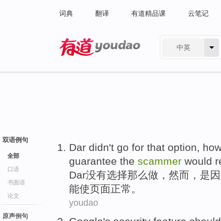
词典
翻译
有道精品课
云笔记
中英
有道 - 网易旗下搜索
双语例句
Dar
didn
't go for that
option
,
how
全部
guarantee
the
scammer
would
r
口语
Dar
没有
选择
那么做，
然而
，
是因
书面语
能
使
页面
正常。
论文
youdao
原声例句