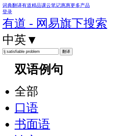
词典
翻译
有道精品课
云笔记
惠惠
更多产品
登录
有道 - 网易旗下搜索
中英
▼
双语例句
全部
口语
书面语