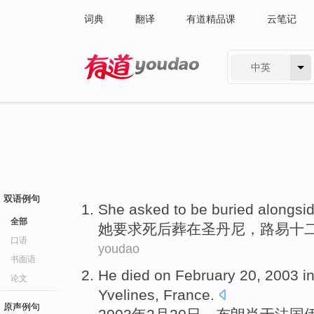
词典
翻译
有道精品课
云笔记
中英
有道 - 网易旗下搜索
双语例句
She
asked to
be buried alongsi
全部
她
要求
死后
葬
在圣丹尼，
路易
十
口语
youdao
书面语
He
died
on February
20
, 2003 i
论文
Yvelines
, France.
原声例句