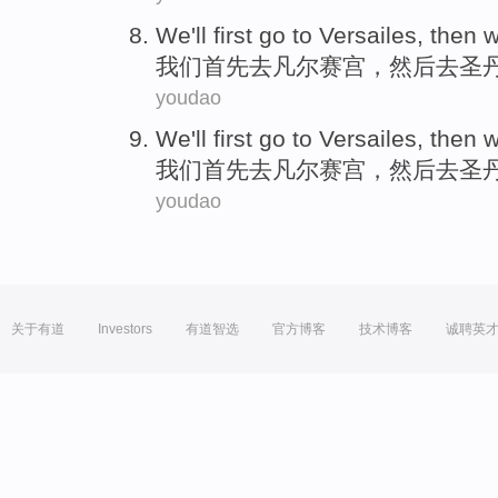
We
'll first
go
to
Versailes
,
then 
我们
首先
去
凡尔赛宫
，
然后
去
圣
youdao
We
'll first
go
to
Versailes
,
then 
我们
首先
去
凡尔赛宫
，
然后
去
圣
youdao
关于有道
Investors
有道智选
官方博客
技术博客
诚聘英