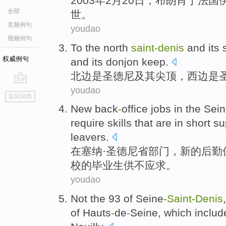
2003年2月
20
日
，布朗肖于法国
全部
世
。
音频例句
youdao
视频例句
To the north
saint-denis
and
its
权威例句
and
its
donjon keep.
北边
是圣德尼
及其
尖顶
，
西边
是
youdao
go
返回词典
top
New
back
-
office
jobs
in
the Sei
require
skills
that
are in short
su
leavers.
在
塞纳
·圣德尼省
部门
，
新的
后勤
校的毕业生
供不应求
。
youdao
Not
the 93
of
Seine
-
Saint-Denis
of
Hauts
-
de
-
Seine
, which inclu