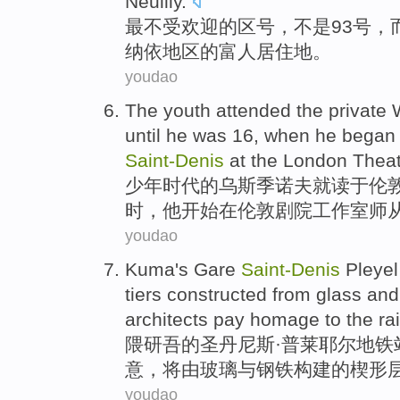
Neuilly
.
最
不
受欢迎
的
区号
，不是93号，
纳依地区的富人
居住地
。
youdao
The youth
attended
the
private
until he was
16
,
when
he
began
Saint-Denis
at
the
London
Thea
少年
时代的乌斯季诺夫
就读于
伦
时
，
他
开始
在伦敦
剧院
工作室师从
youdao
Kuma
's Gare
Saint-Denis
Pleye
tiers
constructed
from
glass
and
architects
pay
homage
to
the ra
隈
研吾
的圣丹尼斯·普莱耶尔地铁
意
，
将
由
玻璃
与
钢铁
构建
的
楔形
youdao