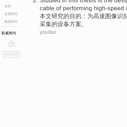
Studied
in this thesis
is the
desi
全部
cable of
performing
high-speed
音频例句
本文
研究
的
目的：为
高速
图像
识
视频例句
采集的设备
方案
。
youdao
权威例句
go
返回词典
top