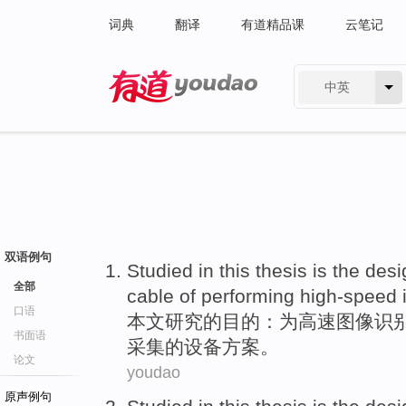
词典
翻译
有道精品课
云笔记
中英
有道 - 网易旗下搜索
双语例句
Studied
in this thesis
is the
desi
全部
cable of
performing
high-speed
口语
本文
研究
的
目的：为
高速
图像
识
书面语
采集的设备
方案
。
论文
youdao
原声例句