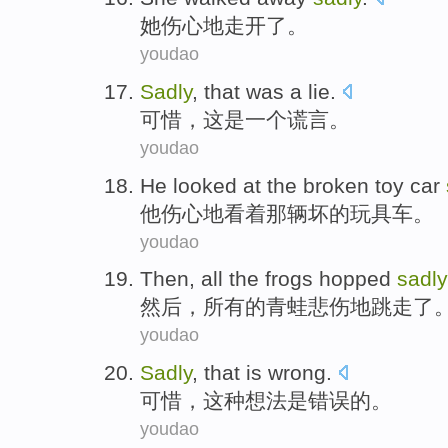
她
伤心地
走开
了。
youdao
Sadly
,
that
was
a
lie
.
可惜
，
这
是
一个
谎言
。
youdao
He
looked at
the
broken
toy
car
他
伤心地
看着
那
辆
坏
的
玩具
车
。
youdao
Then
,
all
the
frogs
hopped
sadly
然后
，
所有
的
青蛙
悲伤地
跳
走了
youdao
Sadly
,
that
is
wrong
.
可惜
，
这种
想法
是
错误
的。
youdao