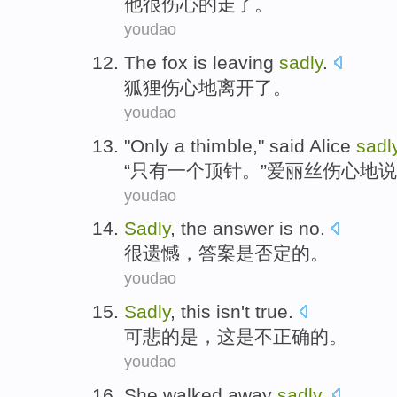
他
很
伤心的
走
了。
youdao
The fox
is
leaving
sadly
.
狐狸
伤心地
离开了
。
youdao
"
Only
a
thimble
,"
said
Alice
sadl
“
只有
一个
顶针
。”
爱丽丝
伤心地
说
youdao
Sadly
,
the answer
is
no
.
很遗憾
，
答案
是
否定
的。
youdao
Sadly
,
this
isn't
true
.
可悲的是
，
这
是
不
正确
的。
youdao
She
walked away
sadly
.