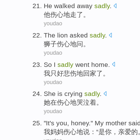
He
walked away
sadly
.
他
伤心地
走
了。
youdao
The lion
asked
sadly
.
狮子
伤心地
问
。
youdao
So
I
sadly
went home
.
我
只好悲伤地
回家
了。
youdao
She
is crying
sadly
.
她
在
伤心地哭泣着。
youdao
"
It's
you
,
honey
."
My
mother
sai
我
妈妈
伤心地
说：“
是
你
，
亲爱的