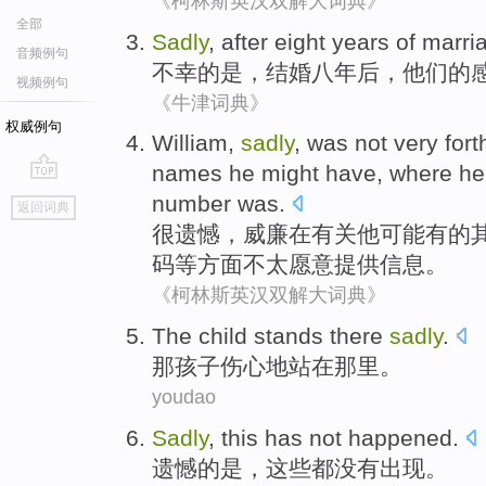
《柯林斯英汉双解大词典》
全部
Sadly
, after
eight
years
of
marri
音频例句
不幸
的是，
结婚
八
年后
，
他们
的
视频例句
《牛津词典》
权威例句
William
,
sadly
, was
not
very
for
names
he
might
have
, where h
go
number
was.
返回词典
top
很遗憾
，
威廉
在
有关
他
可能
有的
码
等方面
不
太
愿意提供信息。
《柯林斯英汉双解大词典》
The
child
stands
there
sadly
.
那
孩子
伤心地
站在
那里
。
youdao
Sadly
,
this
has not
happened
.
遗憾的是
，
这些
都
没有
出现
。