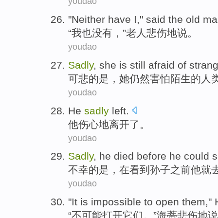
youdao
"
Neither
have
I
,"
said
the old m
“
我
也
没有，”
老人
悲伤地
说
。
youdao
Sadly
,
she
is still
afraid of
stran
可悲的是
，
她
仍然
害怕
陌生
的
人
youdao
He
sadly
left
.
他
伤心地
离开了
。
youdao
Sadly
,
he
died
before
he
could
s
不幸
的是，在
看到
孙子
之前
他
就
youdao
"
It is impossible
to open
them
,"
“
不
可能
打开
它们
。”
海蒂
悲伤地
说