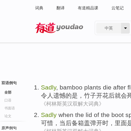
词典
翻译
有道精品课
云笔记
中英
有道 - 网易旗下搜索
双语例句
Sadly
,
bamboo plants
die
after
f
全部
令人遗憾的是
，
竹子
开花
后
就会
口语
《柯林斯英汉双解大词典》
书面语
Sadly
when
the
lid
of the boot
s
论文
可惜
，
当
后备箱盖
弹
开
时，
里面
原声例句