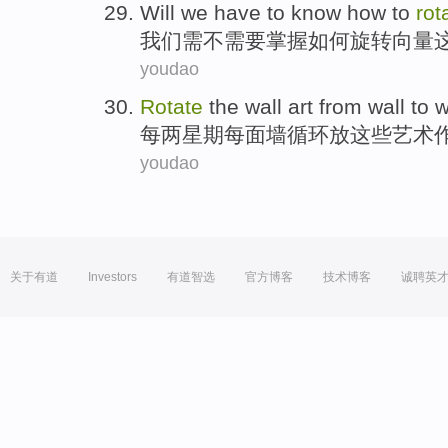
Will
we
have to
know
how to
rot
我们
需不需要
掌握
如何
旋转
向量
youdao
Rotate
the
wall
art
from wall to 
每
两
星期
每
面墙循环放
这些
艺术
youdao
关于有道
Investors
有道智选
官方博客
技术博客
诚聘英