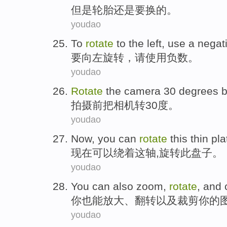
但是
轮胎
还是
要
换的。
youdao
To
rotate
to the left,
use
a negat
要
向左
旋转
，
请使用
负数。
youdao
Rotate
the
camera
30
degrees
b
拍摄
前
把
相机
转
30
度
。
youdao
Now
,
you can
rotate
this
thin pla
现在
可以
绕
着
这
轴
,旋转
此
盘子
。
youdao
You
can
also
zoom
,
rotate
,
and
你
也
能
放大
、
翻转
以及
裁剪
你
的
youdao