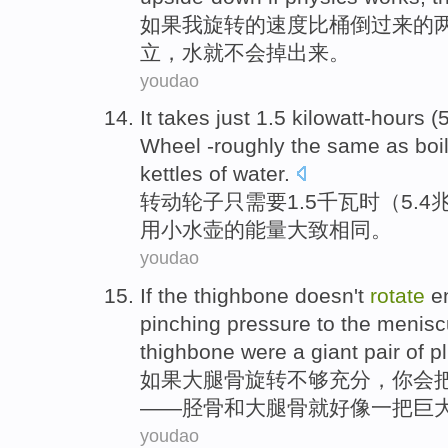
如果
我
旋转
的
速度
比
桶
倒过来的
立，
水
就
不会
掉
出来
。
youdao
It
takes
just
1.5
kilowatt-hours
(
Wheel -roughly the
same as
boi
kettles
of
water.
转动轮子
只
需要
1.5
千瓦时
（5.4
用
小
水壶的能量大致
相同
。
youdao
If
the
thighbone
doesn't
rotate
e
pinching
pressure
to the
menisc
thighbone
were a
giant
pair
of
pl
如果
大腿骨
旋转
不够充分
，
你
会
——
胫骨
和
大腿骨
就好像
一
把
巨
youdao