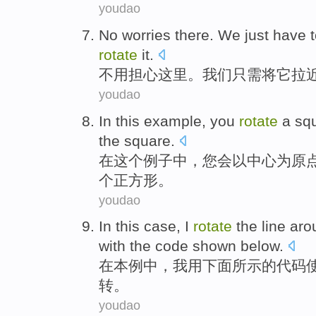
youdao
No
worries
there
.
We
just have
rotate
it
.
不用
担心
这里
。
我们
只需
将
它
拉
youdao
In
this
example
,
you
rotate
a
sq
the
square.
在
这个
例子
中，
您
会以
中心
为原
个
正方形。
youdao
In
this
case
,
I
rotate
the
line
aro
with
the
code
shown below
.
在
本
例中
，
我
用
下面
所示
的
代码
转
。
youdao