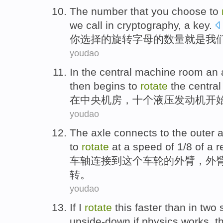
The
number
that
you
choose
to
we
call
in
cryptography
, a key.
你
选择
的
旋转
字母
的
数量
就是
我
youdao
In
the
central
machine
room
an 
then
begins to
rotate
the
central
在
中央
机房
，
十个
液压
发动机
开
youdao
The axle
connects
to
the
outer
to
rotate
at
a
speed
of 1/8 of a 
车轴
连接
到
这个
车轮
的
外
臂
，外
转
。
youdao
If
I
rotate
this
faster
than
in
two
upside-down
if
physics
works
, 