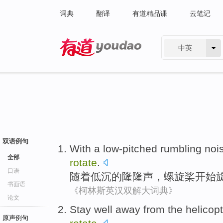
词典
翻译
有道精品课
云笔记
中英
有道 - 网易旗下搜索
双语例句
With
a low-pitched
rumbling noi
全部
rotate
.
口语
随着
低沉
的
隆隆声
，
螺旋桨
开始
书面语
《柯林斯英汉双解大词典》
论文
Stay well
away
from the
helicop
原声例句