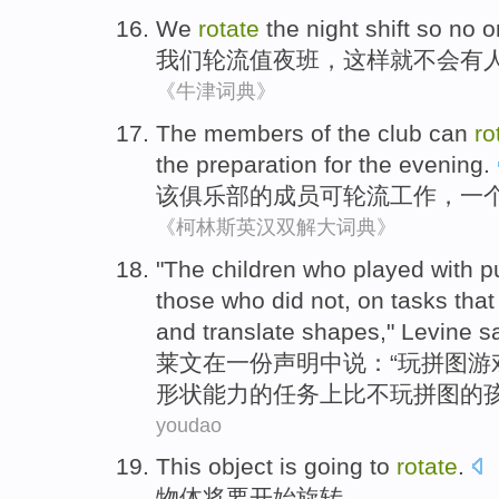
We
rotate
the
night
shift
so
no
o
我们
轮流
值
夜班
，
这样
就不会
有
《牛津词典》
The
members
of
the
club
can
ro
the
preparation for
the evening
.
该
俱乐部
的
成员
可
轮流工作
，
一
《柯林斯英汉双解大词典》
"
The
children who
played with
p
those
who
did not
,
on
tasks
tha
and translate
shapes
,"
Levine
s
莱文
在一份声明中说：“
玩
拼图
游
形状
能力
的
任务
上
比
不
玩拼图的
youdao
This object
is going
to
rotate
.
物体
将要
开始旋转。