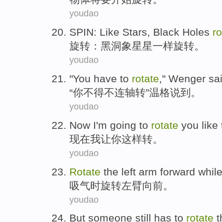
youdao
SPIN
:
Like
Stars
,
Black Holes
ro
旋转
：
黑洞
象
星星
一样
旋转
。
youdao
"
You
have to
rotate
,"
Wenger
sa
“
你
不得不
连轴转”
温格
说到
。
youdao
Now
I'm
going
to
rotate
you
like 
现在
我
让
你
这样
转
。
youdao
Rotate
the
left arm
forward
whil
吸气
时
旋转
左臂
向前
。
youdao
But
someone
still
has
to
rotate
t