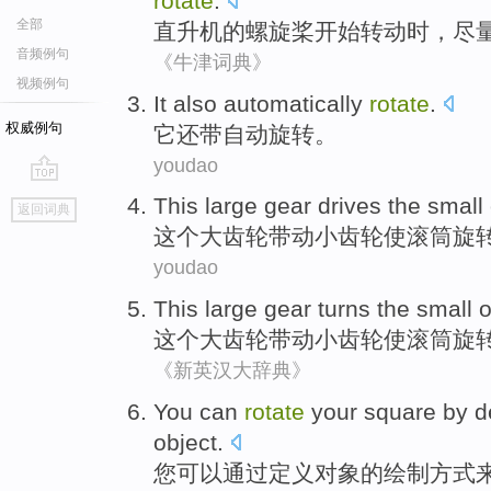
rotate
.
全部
直升机
的
螺旋桨
开始
转动时，
尽
音频例句
《牛津词典》
视频例句
It
also
automatically
rotate
.
权威例句
它
还
带自动
旋转
。
youdao
go
This
large
gear
drives the
small
返回词典
top
这个
大
齿轮
带动
小
齿轮
使
滚筒旋
youdao
This
large
gear
turns
the
small
o
这个
大
齿轮
带动
小
齿轮
使
滚筒
旋
《新英汉大辞典》
You
can
rotate
your
square
by
d
object
.
您
可以
通过
定义
对象
的
绘制
方式