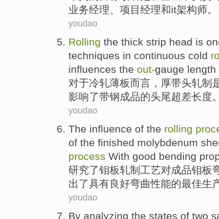
业务
经理
、
项目
经理
和
it
架构师
。
youdao
Rolling
the
thick
strip
head
is
on
techniques
in continuous cold
ro
influences
the
out
-
gauge
length
对于
冷轧
薄板而言，
厚
带头
轧制
影响
了
带钢
成品
的
头
尾超差
长度
youdao
The
influence
of the
rolling
proc
of
the
finished
molybdenum
she
process
With
good
bending prop
研究
了
钼
板
轧制
工艺
对
成品
钼板
出
了
具有
良好
弯曲性能
的
最佳
生
youdao
By
analyzing
the
states
of
two
s