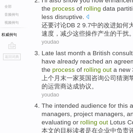
I'll also
show
you how
enhance
全部
the
process
of
rolling
data
partit
音频例句
less
disruptive
.
视频例句
还要
讨论
DB 2
9.7中的
改进
如何
速度，
减少
这些
操作产生的
干扰
权威例句
youdao
Late
last month
a British
consult
go
返回词典
top
have already
reached
an
agree
the
process
of
rolling
out
a new
上个月
末
一家
英国
咨询
公司
猜测
的
运营商
达成
协议
。
youdao
The
intended
audience
for this 
managers
,
project
managers,
a
evaluating
or
rolling
out
Lotus
C
本文的
目标
读者
是
在
企业
中
负责