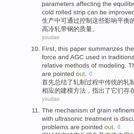
parameters
affecting
the
equilib
cold rolled strip
can
be
improve
生产中
可
通过
控制
这些
影响
平衡
高
冷轧
带钢
的
质量
。
youdao
First,
this paper summarizes
th
force
and
AGC used
in
traditiona
relative
methods
of
modeling
. T
are
pointed
out
.
首先
总结
了
轧制
过程
中
传统
的
轧
相应
的
建模
方法
，指出了它们
存
youdao
The
mechanism
of
grain refine
with
ultrasonic
treatment is
disc
problems
are pointed
out
.