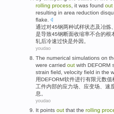
rolling
process
, it
was
found
out
resulting in
area
reduction disqua
flake.
通过
对
45
钢
两种
试样
状态
及
冶炼
是
导致
45钢断面
收缩率
不合
的
根
轧后冷速过快是外因。
youdao
The
numerical
simulations
on t
were carried
out
with
DEFORM
strain
field
,
velocity
field
in the
w
用
DEFORM
软件
进行
有限元数值
工件
内部的
应力场
、
应变
场
、
速
息。
youdao
It points
out
that the
rolling
proc