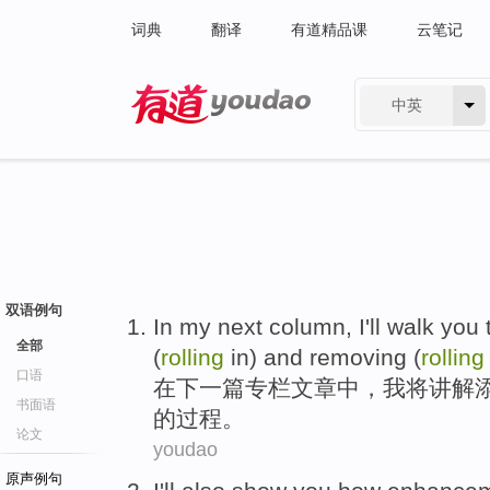
词典
翻译
有道精品课
云笔记
中英
有道 - 网易旗下搜索
双语例句
In my next
column
,
I
'll
walk you 
全部
(
rolling
in)
and
removing
(
rolling
口语
在下
一
篇专栏文章中
，
我
将
讲解
书面语
的
过程
。
论文
youdao
原声例句