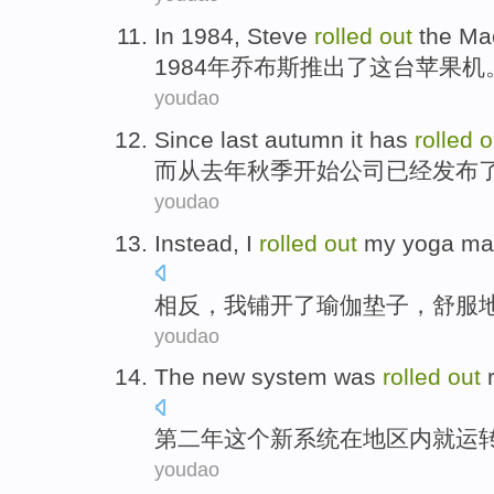
In 1984,
Steve
rolled
out
the
Ma
1984年
乔布斯
推出
了
这
台苹果机
youdao
Since
last
autumn
it
has
rolled
o
而从
去年
秋季
开始公司
已经
发布
youdao
Instead
,
I
rolled
out
my
yoga
ma
相反
，
我
铺开
了
瑜伽
垫子
，
舒服
youdao
The
new
system
was
rolled
out
第二
年
这个
新
系统
在
地区
内
就运
youdao