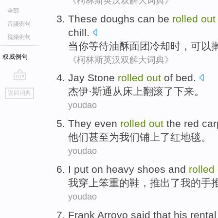
《柯林斯英汉双解大词典》
全部
These
doughs
can be
rolled
out
音频例句
chill
.
视频例句
当
你
等待
油酥面团
冷却时
，
可以
权威例句
《柯林斯英汉双解大词典》
J
ay Stone
rolled
out
of bed.
go
杰
伊·斯通从床上翻滚了下来。
返回词典
top
youdao
They
even
rolled
out
the
red
car
他们
甚至
为
我们
铺上
了
红
地毯
。
youdao
I
put on
heavy
shoes
and
rolled
我
穿上
笨重的
鞋
，
推出
了
我
的
手
youdao
Frank
Arroyo
said
that
his
rental