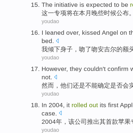
The
initiative
is
expected to be
r
这
一专项
将
在
本月
晚些时候
公布
youdao
I
leaned
over,
kissed
Angel on
t
bed
.
我
倾下
身子，
吻了吻
安吉尔
的
额
youdao
However
,
they
couldn't
confirm
not.
然而
，
他们
还是
不能
确定
是否
会
youdao
In 2004, it
rolled
out
its
first App
case.
2004年，该公司
推出
其
首款
苹果
youdao