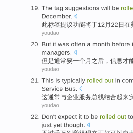
The
tag
suggestions
will be
roll
December
.
此
标签
提议
功能
将
于
12月
22
日
在
youdao
But
it was often
a
month
before
managers
.
但是
通常
要
一个
月
之后
，信息才
youdao
This
is typically
rolled
out
in com
Service
Bus
.
这
通常
与
企业
服务
总线
结合
起来
youdao
Don't expect
it
to
be
rolled
out
t
just
yet
though.