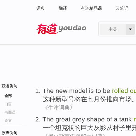
词典
翻译
有道精品课
云笔记
中英
有道 - 网易旗下搜索
双语例句
The
new
model is
to be
rolled
ou
全部
这种
新
型号
将
在
七月份
推向
市场
口语
《牛津词典》
书面语
The
great
grey
shape
of
a
tank
论文
一个
坦克
状
的
巨大
灰
影从村子里
原声例句