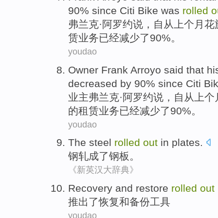
90%
since
Citi
Bike
was
rolled
o
弗兰克
·
阿罗约
说
，
自从
上个月
花
赁
业务
已经
减少
了
90%。
youdao
Owner
Frank
Arroyo
said
that
hi
decreased
by
90%
since
Citi
Bi
业主
弗兰克
·
阿罗约
说
，
自从
上个
的
租赁
业务
已经
减少
了
90%。
youdao
The steel
rolled
out
in
plates
.
钢
轧
成了
钢板
。
《新英汉大辞典》
Recovery
and
restore
rolled
out
推出
了
恢复
和
备份
工具
youdao