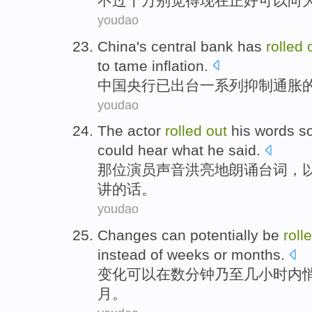
不过
千万
别
觉得现在
正好
可以
向
youdao
China's
central bank
has
rolled
to
tame
inflation
.
中国
央行
已
出台
一系列
抑制
通胀
youdao
The actor
rolled
out
his words
s
could
hear
what
he
said
.
那位
演员声音
洪亮
地朗诵
台词
，
讲的话。
youdao
Changes
can
potentially
be
roll
instead
of weeks
or
months
.
变化
可以
在
数分钟
乃至
几小时内
月。