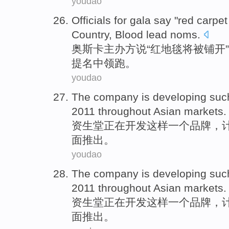
youdao
Officials for gala
say
"
red
carpet
Country,
Blood
lead noms
.
奥斯卡
主办方
说
“
红
地毯
将
被
铺开
提名中
领跑
。
youdao
The company
is developing
suc
2011
throughout
Asian
markets
.
资生堂
正在
开发
这样
一个
品牌
，
面
推出。
youdao
The company
is developing
suc
2011
throughout
Asian
markets
.
资生堂
正在
开发
这样
一个
品牌
，
面
推出。