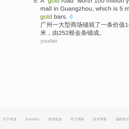
A
"
gold
road"
worth
100 million
mall
in Guangzhou
,
which
is
5
m
gold
bars
.
广州
一
大型
商场
铺就了一条
价值
米
，
由
252根金条铺成。
youdao
关于有道
Investors
有道智选
官方博客
技术博客
诚聘英