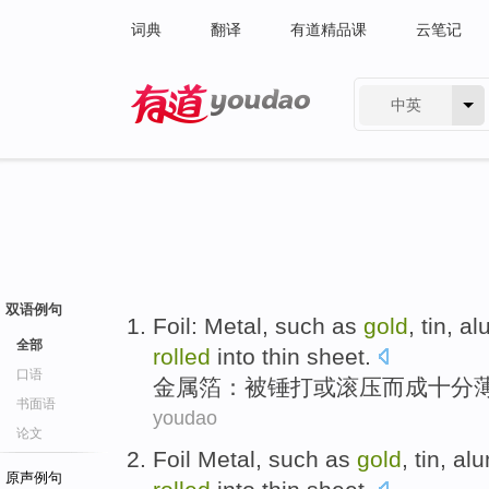
词典
翻译
有道精品课
云笔记
中英
有道 - 网易旗下搜索
双语例句
Foil
: Metal,
such as
gold
,
tin
,
al
全部
rolled
into
thin
sheet.
口语
金属箔
：被
锤
打
或
滚压
而
成
十分
书面语
youdao
论文
Foil Metal
,
such as
gold
,
tin
,
alu
原声例句