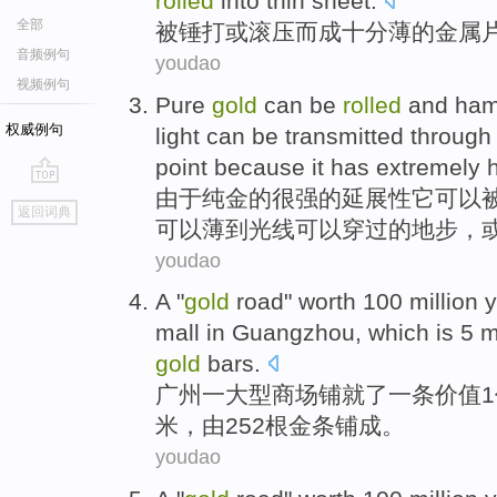
rolled
into
thin sheet
.
全部
被
锤
打
或
滚压
而
成
十分
薄
的
金属
音频例句
youdao
视频例句
Pure
gold
can
be
rolled
and
ham
权威例句
light
can be transmitted
through 
point
because
it
has
extremely hi
由于
纯金的
很强
的延展性
它
可以
go
返回词典
top
可以
薄
到
光线
可以
穿过
的
地步
，
youdao
A
"
gold
road"
worth
100 million
mall
in Guangzhou
,
which
is
5
m
gold
bars
.
广州
一
大型
商场
铺就了一条
价值
米
，
由
252根金条铺成。
youdao