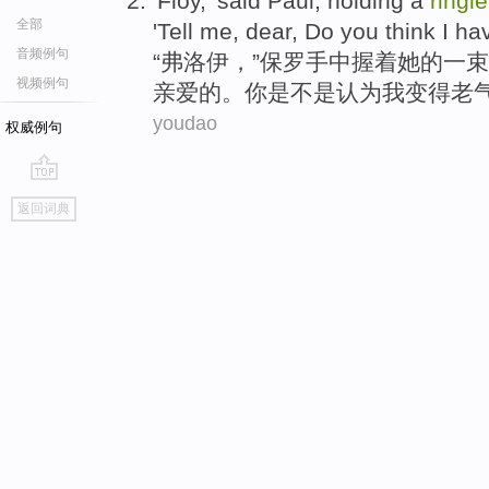
'
Floy
,' said
Paul
, holding
a
ringle
全部
'
Tell
me
,
dear
,
Do you
think
I
ha
音频例句
“
弗洛
伊，”
保罗
手中
握
着
她
的
一
束
视频例句
亲爱的
。
你
是不是
认为
我
变得老气
youdao
权威例句
go
返回词典
top