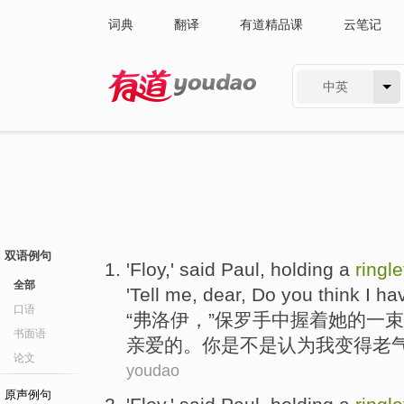
词典
翻译
有道精品课
云笔记
中英
有道 - 网易旗下搜索
双语例句
'
Floy
,' said
Paul
, holding
a
ringle
全部
'
Tell
me
,
dear
,
Do you
think
I
ha
口语
“
弗洛
伊，”
保罗
手中
握
着
她
的
一
束
书面语
亲爱的
。
你
是不是
认为
我
变得老气
论文
youdao
原声例句