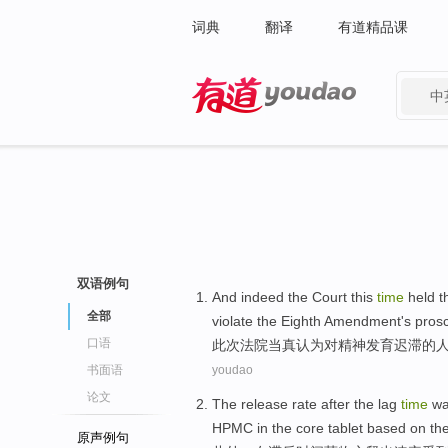
词典
翻译
有道精品课
中
有道 - 网易旗下搜索
双语例句
And indeed
the Court
this
time
held t
全部
violate
the
Eighth
Amendment's proscr
口语
此次
法院
当真认为对
精神
发育迟滞
的
书面语
youdao
论文
The
release
rate
after
the
lag
time
wa
HPMC
in the core tablet
based
on th
原声例句