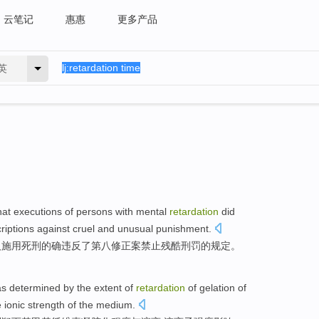
云笔记
惠惠
更多产品
英
hat
executions
of
persons
with
mental
retardation
did
iptions
against
cruel
and
unusual punishment
.
人
施用死刑
的确
违反
了
第八
修正案
禁止
残酷
刑罚的规定。
s determined by the
extent
of
retardation
of
gelation
of
e
ionic
strength
of the medium.