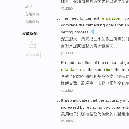
此外，
在
滞后
时间
药物之
释出
速率
受
全部
youdao
音频例句
The
need
for
cement
retardation
incr
视频例句
complete
the
cementing operation
a
setting
process
.
权威例句
深度越大
，
为
完成
注
水泥
作业
所需
的
而对水泥浆缓凝的
需求
也
越
高。
go
youdao
返回词典
top
Probed
the
effect
of
the
content of
gu
retardation
, at
the
same
time
the tre
考察了
阻燃
剂
磷酸
脒
基脲浓度、
浸渍
降解参数、剩炭率、击穿电压
的
变化
youdao
It also indicates that
the
accuracy
an
increased
by replacing
traditional
ext
采用
电子
消
弧
电路
取代
传统
的
消弧
继
youdao