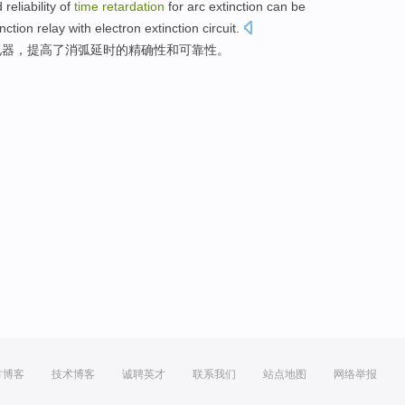
d
reliability
of
time
retardation
for
arc
extinction
can be
inction
relay with
electron
extinction
circuit
.
电器
，
提高了
消弧
延时
的
精确性
和
可靠性
。
方博客
技术博客
诚聘英才
联系我们
站点地图
网络举报