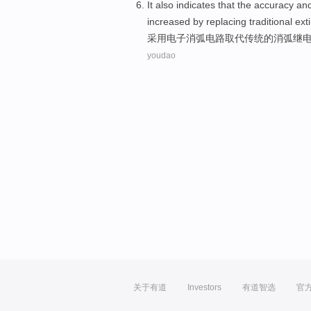
It also indicates that
the
accuracy
an
increased
by replacing
traditional
ext
采用
电子
消
弧
电路
取代
传统
的
消弧
继
youdao
关于有道
Investors
有道智选
官