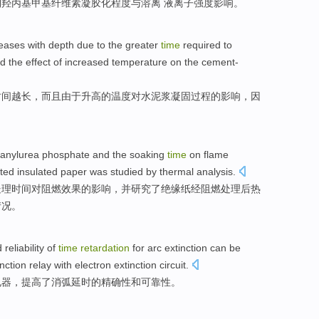
到羟
丙
基
甲基纤维素
凝胶
化
程度
与溶离 液
离子
强度影响。
eases with
depth
due
to the
greater
time
required
to
nd
the
effect
of
increased
temperature
on
the cement-
时间
越
长，而且
由于
升高
的
温度
对
水泥浆凝固
过程
的
影响
，因
anylurea
phosphate
and the
soaking
time
on
flame
ated
insulated
paper was
studied
by
thermal
analysis.
处理
时间
对
阻燃
效果
的
影响，
并
研究了
绝缘纸
经
阻燃
处理
后热
情况。
d
reliability
of
time
retardation
for
arc
extinction
can be
inction
relay with
electron
extinction
circuit
.
电器
，
提高了
消弧
延时
的
精确性
和
可靠性
。