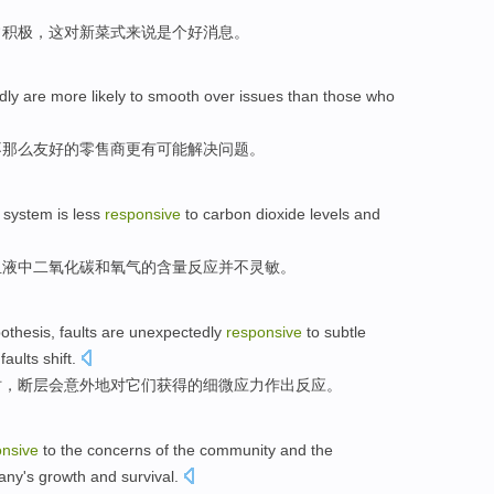
常
积极，
这
对
新
菜式
来说
是个
好消息
。
dly
are
more
likely
to
smooth over
issues
than
those who
不
那么
友好的零售商
更
有可能
解决
问题
。
system
is less
responsive
to
carbon dioxide
levels
and
血液
中
二氧化碳
和
氧气
的
含量
反应
并不灵敏。
othesis
,
faults
are
unexpectedly
responsive
to
subtle
faults
shift.
时，断层
会意
外地
对
它们
获得
的细微
应力作出反应。
onsive
to the
concerns
of the
community
and
the
any
's growth
and
survival.