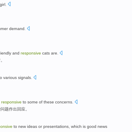
 girl
.
umer
demand
.
。
riendly and
responsive
cats are.
情。
to
various
signals
.
e
responsive
to
some
of these
concerns
.
些问题作出回应。
ponsive
to
new
ideas
or
presentations
,
which
is
good news