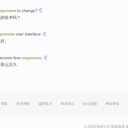
esponsive
to
change
?
化
的
技术
吗？
sponsive
user
interface
.
更好。
become
less
responsive
.
不那么
活力
。
方博客
技术博客
诚聘英才
联系我们
站点地图
网络举报
© 2026 网易公司
隐私政策