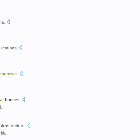
rs
.
lications
.
sponsive
.
ve
houses
.
图
。
infrastructure
.
设施
。