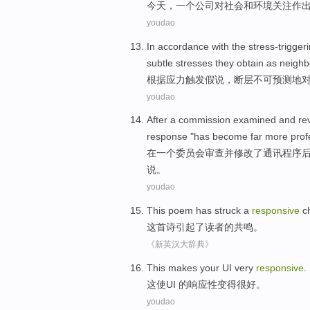
今天
，
一个
公司
对
社会
和
环境
关注
作
youdao
In accordance
with the
stress-trigger
subtle
stresses
they
obtain
as
neighb
根据
应力
触发
假说
，
断层
不可
预测地
youdao
After
a
commission
examined
and
re
response
"
has become
far
more
prof
在
一个
委员会
审查
并
修改了
通讯
程序
说。
youdao
This
poem
has struck a
responsive
c
这
首诗
引起了
读者
的
共鸣
。
《新英汉大辞典》
This
makes
your UI
very
responsive
.
这
使
UI
的
响应
性变得
很
好。
youdao