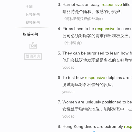
Harriet
was an
easy
,
responsive
little
全部
哈丽特
是个
随和
、
敏感
的
小姑娘
。
音频例句
《柯林斯英汉双解大词典》
视频例句
Firms
have to
be
responsive
to
cons
权威例句
公司
必须
对
顾客
的需求作出
积极
反应
《牛津词典》
go
T
hey can be surprised to learn how f
返回词典
top
他
们会惊讶地发现猫是多么的友好热
youdao
To
test
how
responsive
dolphins are
测试
海豚
对
各种
信号
的反应。
youdao
Women
are uniquely
positioned
to b
女性
处于
独特的
地位
，
能够
对
其中一
youdao
Hong Kong
diners
are extremely
res