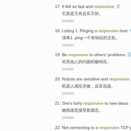
It
felt so
fast and
responsive
.
它
真是
又
有反应又快。
youdao
Listing
1
. Pinging
a
responsive
host
.
清单
1
.
ping
一个
有响应
的主机。
youdao
Be
responsive
to
others'
problems
.
对
其他人
的问题
积极
响应。
youdao
Robots
are sensitive
and
responsive
.
机器人
感应
灵敏，反应迅速。
youdao
She
's fairly
responsive
to
new
ideas
.
她
很
愿意
接受
新
观念
。
youdao
Not
connecting
to
a
responsive
TCP