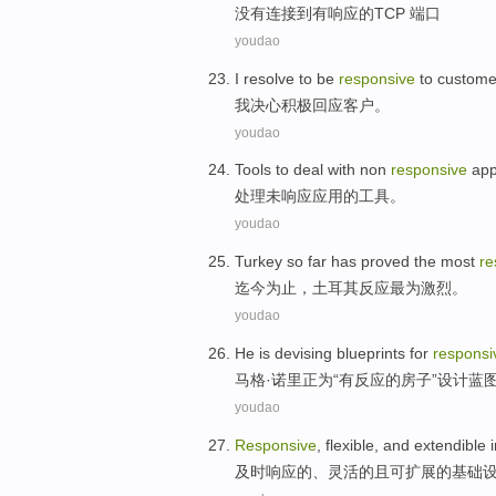
没有
连接
到
有
响应的
TCP
端口
youdao
I
resolve to
be
responsive
to
custome
我
决心
积极
回应客户。
youdao
Tools
to
deal with
non
responsive
app
处理
未
响应
应用
的
工具
。
youdao
Turkey
so far
has proved
the most
re
迄今
为止
，
土耳其
反应
最为
激烈。
youdao
He is
devising
blueprints
for
responsi
马格·
诺里
正
为
“有
反应
的
房子
”设计
蓝
youdao
Responsive
,
flexible
, and
extendible
及时响应
的、
灵活
的且可扩展的
基础