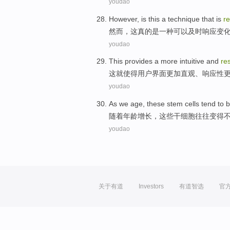
youdao
However
,
is
this
a
technique
that is
r
然而
，
这
真的是
一种
可以及时响应
变
youdao
This
provides
a more
intuitive
and
re
这
就使得
用户
界面
更加
直观
、
响应
性
youdao
As
we age
,
these
stem cells
tend to
随着
年龄
增长，
这些
干细胞
往往
变得
youdao
关于有道
Investors
有道智选
官