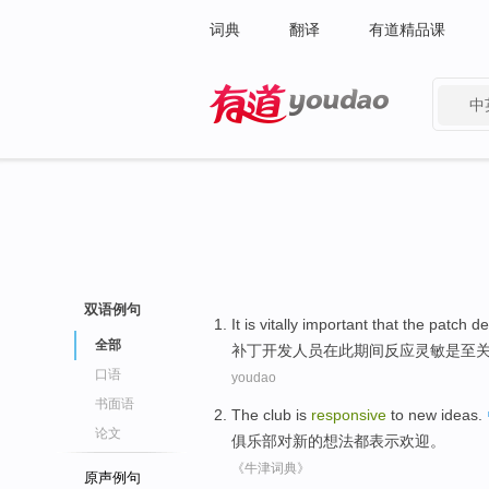
词典
翻译
有道精品课
中
有道 - 网易旗下搜索
双语例句
It is vitally
important
that the
patch
de
全部
补丁
开发人员
在
此
期间
反应灵敏
是
至
口语
youdao
书面语
The
club
is
responsive
to
new
ideas
.
论文
俱乐部
对
新的
想法
都表示欢迎。
《牛津词典》
原声例句