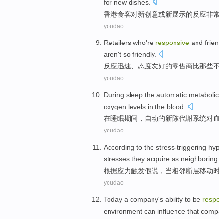
for
new
dishes
.
香港
食客
对
新
创意
或
新展示
的
反应
非
youdao
Retailers
who're
responsive
and
frien
aren't
so
friendly.
反应迅速
、态度
友好
的
零售商
比
那些
youdao
During
sleep
the
automatic
metabolic
oxygen levels
in
the
blood
.
在
睡眠
期间，
自动
的
新陈代谢
系统
对
youdao
According to
the
stress-triggering
hyp
stresses
they
acquire
as
neighboring
根据
应力
触发
假说
，当
相邻
断层
移动
youdao
Today
a
company
's
ability
to be
resp
environment
can
influence
that
comp