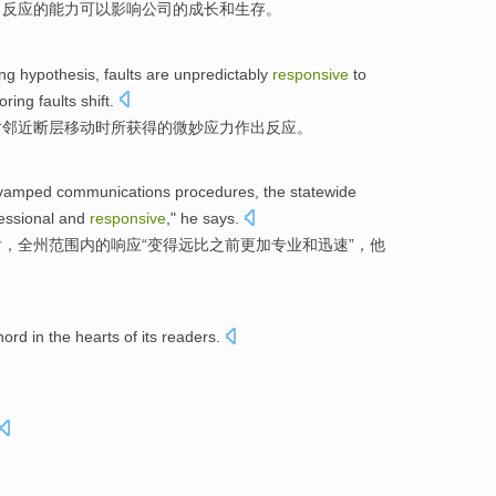
出
反应
的
能力
可以
影响
公司的
成长
和生存。
ing
hypothesis
,
faults
are unpredictably
responsive
to
oring
faults
shift.
对
邻近
断层移动时所
获得
的
微妙
应力作出
反应
。
vamped
communications
procedures
,
the statewide
essional
and
responsive
,"
he
says
.
后
，
全州
范围内的
响应
“
变得
远比
之前
更加
专业
和
迅速
”，
他
hord
in the hearts
of
its
readers
.