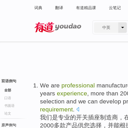
词典
翻译
有道精品课
云笔记
中英
有道 - 网易旗下搜索
双语例句
We
are
professional
manufactur
全部
years
experience
,
more than
20
口语
selection
and
we can
develop
p
书面语
requirement
.
论文
我们
是
专业
的
开关
插座
制造商
，
2000
多
款
产品
供
您
选择
，
并
能
根
原声例句