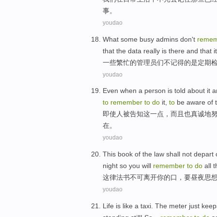
事
。
youdao
What some
busy
admins
don't
reme
that the
data
really
is
there
and
that
i
一些
繁忙
的
管理员们
不
记得
的
是
定期
youdao
Even when
a
person
is
told about
it
a
to
remember
to
do
it
,
to
be aware
of
即使
人
被
告知
这一点，
而且
也
真诚地
在
。
youdao
This
book
of
the
law
shall
not depart
night so
you
will
remember
to
do
all
t
这
律
法书
不可
离开
你
的
口
，
要
昼夜
思
youdao
Life
is like
a
taxi
. The
meter
just
keep