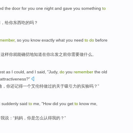
d the door
for
you
one
night
and
gave
you
something
to
门
，
给
你
东西
吃
的吗？
emember
,
so
you
know
exactly
what
you
need
to
do
before
，
这样
你
就能
确切地
知道
在你
出发
之前
你
需要
做
什么
。
st as I
could
, and I
said
, "
Judy
,
do
you
remember
the
old
attractiveness
?"
迪
，
你
还记得
一个艾伦特
做
过的
关于
吸引力
的
实验
吗？”
l
suddenly
said
to
me
, "How
did
you get
to
know
me,
对
我
说：“
妈妈
，你
是怎么
认得
我的？”