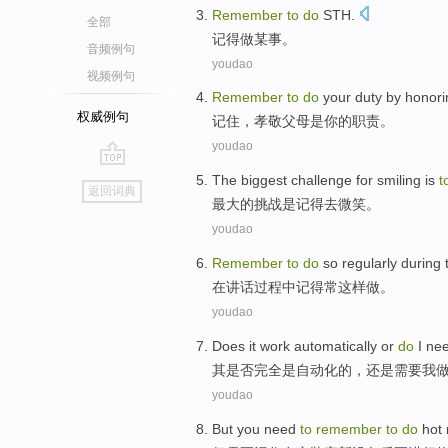
Remember
to
do
STH
.
全部
记得
做
某事
。
音频例句
youdao
视频例句
Remember
to
do
your
duty
by
honori
权威例句
记住
，
孝敬
父母
是
你
的
职责
。
youdao
go
The
biggest
challenge
for
smiling
is
t
返回词典
top
最大
的
挑战
是
记得
去
微笑
。
youdao
Remember
to
do
so
regularly
during
在
讲话
过程中
记得
常
这样
做
。
youdao
Does
it
work
automatically
or
do
I
ne
其
是否完全
是
自动化
的，
还是
需要
我
youdao
But
you need
to
remember
to
do
hot