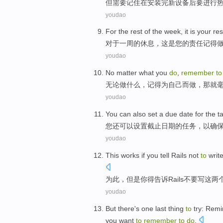
但
需要
记住
在
安装完
新
设备
后要
进行
youdao
For
the
rest
of
the
week
,
it
is
your
res
对于
一周
的
休息
，
这
是
您
的
责任
记得
youdao
No matter
what
you
do
,
remember
t
无论
做
什么
，
记得
为
自己
而做，
那
就
youdao
You
can
also
set a
due
date
for
the
t
您
还
可以
设置
截止
日期
的
任务
，
以
确
youdao
This works
if
you
tell
Rails
not
to
writ
为此
，
但是
你
得告诉
Rails
不要
写
这
两
youdao
But
there's one last thing
to
try:
Remi
you
want
to
remember
to
do
.