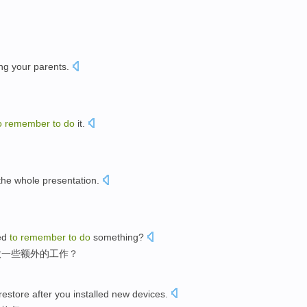
ng
your
parents
.
o
remember
to
do
it.
the
whole presentation
.
ed
to
remember
to
do
something
?
做
一些
额外
的
工作
？
restore
after
you
installed
new
devices
.