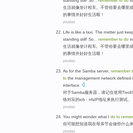
standing
still
!
So
...
remember
to
do
s
生活
就
像
坐计程车
。
不管
你
要去
哪里
的事情
并
好好生活喔！
youdao
Life
is like
a
taxi
. The metter just
kee
standing
still
!
So
...
remember
to
do
s
生活
就
像
坐计程车
。
不管
你
要去
哪里
的
事情
并
好好生活喔！
youdao
As for
the Samba
server
,
remember
to
the
management
network
defined
interface
.
对于
Samba
服务器
，
请记住
使用Tivoli
络
对应
的
icb
- nfs
IP
地址
来执行
测试
。
youdao
You
might
wonder
what
I
do
to
reme
你
可能
想知道
我
在
母亲节
会做
些什么
youdao