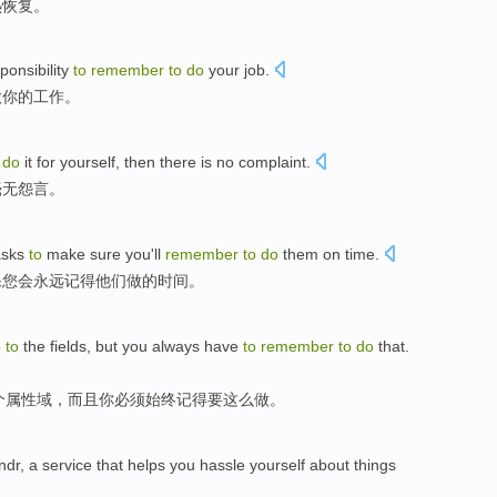
热
恢复
。
ponsibility
to
remember
to
do
your
job
.
做
你
的
工作
。
o
do
it
for
yourself
,
then
there
is
no
complaint
.
毫无
怨言
。
asks
to
make sure
you
'll
remember
to
do
them
on
time
.
保
您会
永远
记得
他们
做
的时间。
e
to
the
fields
,
but
you always
have
to
remember
to
do
that.
个属性域
，
而且
你
必须
始终记得
要
这么
做
。
ndr
, a
service
that
helps you
hassle yourself about
things