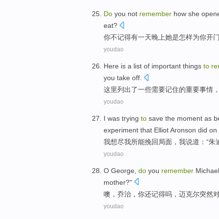
Do
you
not
remember
how
she
opene
eat
?
你
不
记得
有一
天晚上
她
是
怎样
为
你
开
youdao
Here
is
a list
of
important
things
to
r
you
take off
.
这里
列出
了一些
需要
记住
的
重要
事情
youdao
I
was
trying
to
save
the moment as be
experiment
that Elliot Aronson did
on
我
想尽
我所
能
挽回
局面，我
说道
：“
朱
youdao
O
George
,
do
you
remember
Michae
mother
?"
噢
，
乔治
，
你
还记得吗
，
迈克尔
突然
youdao