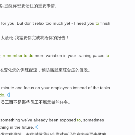
以
提醒你
想
要
记住
的重要
事情
。
 for
you
.
But
don't
relax
too
much yet
-
I
need
you
to
finish
要
太
放松
-
我
需要
你
完成
我
给
你
的
报告
！
y
,
remember
to
do
more
variation
in
your
training
paces
to
地
变化
您
的
训练
配速
，
预防
髂
胫
束综合症的复发。
a
minute
and
focus on
your
employees
instead
of the
tasks
do
.
注
员工
而不是
那些
员工不
愿意
做
的
任务
。
something
we
've already been
exposed
to
,
sometimes
hing
in
the future
.
经
发生的
事情
，
有的时候
我们会
尝试
去记住在
未来
要
去做
的