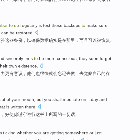
mber
to
do
regularly
is
test
those
backups
to
make
sure
t can
be
restored
.
检验
这些
备份
，
以
确保
数据
确实
是
在那里
，
而且
可以
被
恢复
。
nd
sincerely
tries
to
be more
conscious
,
they
soon
forget
their own
existence
.
努力
更
有意识
，
他们
也很快就会
忘记
去
做
、去
觉察
自己
的
存
out of
your
mouth
, but
you
shall
meditate
on it day and
hat is written
there.
想，好使
你
谨守遵行这书上所写的一切话。
s
ticking
whether
you
are
getting somewhere
or
just