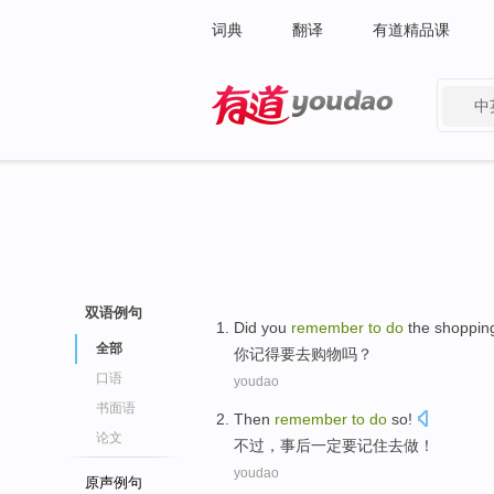
词典
翻译
有道精品课
中
有道 - 网易旗下搜索
双语例句
Did
you
remember
to
do
the
shoppin
全部
你
记得
要去购物吗？
口语
youdao
书面语
Then
remember
to
do
so
!
论文
不过，
事后一定要记住
去
做
！
youdao
原声例句