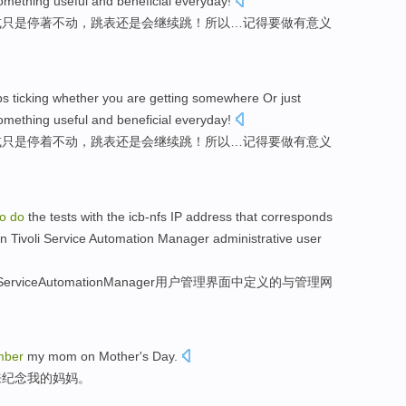
omething
useful
and
beneficial everyday
!
或
只是
停著不动
，
跳
表
还是
会
继续
跳！
所以
…
记得要
做
有意义
ps
ticking
whether
you
are
getting somewhere
Or
just
omething
useful
and
beneficial everyday
!
或
只是
停着
不动，
跳
表
还是
会
继续
跳！
所以
…
记得要
做
有
意义
to
do
the
tests
with
the
icb-nfs
IP
address
that
corresponds
in
Tivoli
Service
Automation
Manager
administrative
user
Service
Automation
Manager
用户
管理
界面中
定义
的
与
管理
网
mber
my
mom
on
Mother's Day
.
来
纪念
我
的
妈妈
。