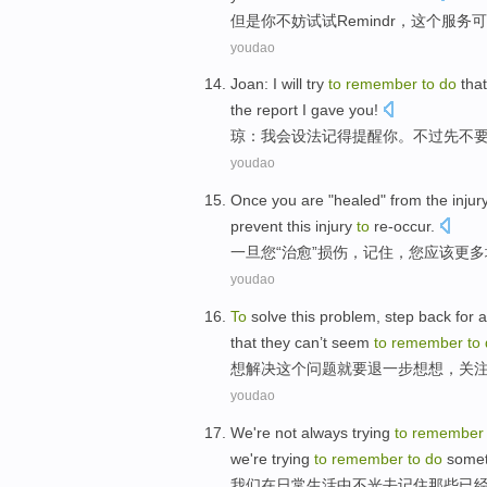
但是
你
不妨试试
Remindr
，这个
服务
可
youdao
Joan
:
I
will
try
to
remember
to
do
that
the
report
I
gave
you!
琼
：
我会
设法
记得提醒
你
。
不过
先
不
youdao
Once
you
are "
healed
" from the
injur
prevent
this injury
to
re-occur
.
一旦
您
“
治愈
”
损伤
，
记住
，
您
应该
更多
youdao
To
solve
this
problem
,
step
back for 
that
they can’t
seem
to
remember
to
想
解决
这个
问题
就要退
一步
想想
，
关
youdao
We
're not always trying
to
remember
we're
trying
to
remember
to
do
somet
我们
在
日常生活中不光
去
记住
那些
已