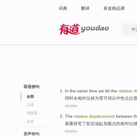
词典
翻译
有道精品课
中
有道 - 网易旗下搜索
双语例句
In the same time
we
let the
relative
d
全部
同时
令
相对
位移
为
零可得出中性点位
口语
youdao
书面语
The
relative
displacement
between
t
论文
着重
研究了
前后
油
缸
加载
点
的
相对
位
youdao
原声例句