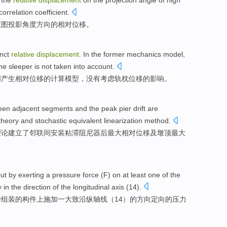
,
the
relative
displacement
on the
projection
angle
of high
correlation
coefficient
.
弦
图
投影
角度
方向
的
相对
位移
。
inct
relative
displacement
. In
the
former
mechanics
model
,
the sleeper
is not
taken into account
.
间
产生
相对
位移
的
计算
模型
，
没有
考虑
轨枕位移
的
影响
。
een
adjacent
segments and the peak
pier
drift are
theory
and
stochastic
equivalent
linearization
method
.
理论
建立
了
邻
联
间
安装粘滞阻尼器后
最大
相对
位移
及墩顶
最大
out
by exerting
a
pressure force
(
F
)
on
at least
one
of the
y
in
the
direction
of
the
longitudinal
axis
(
14
).
待
组装
的
构件
上
施加一
大致
沿纵
轴线
（14）
的
方向定向
的
压力