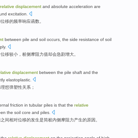
relative
displacement
and
absolute
acceleration
are
und
excitation.
和
位移
的
频率
响应
函数
。
nt
between
pile
and
soil
occurs, the
side
resistance
of
soil
ply
.
对
位移
较小，桩侧摩
阻力
值却
会
急剧
增大
。
elative
displacement
between the
pile
shaft and
the
tly elastoplastic
.
为
理想
弹
塑性
关系
；
ernal
friction
in
tubular
piles
is
that the
relative
een
the
soil
core
and
piles
.
们
之间
相对位移
的
发生
是
筒桩内侧
摩阻力产生
的
原因
。