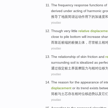
The
frequency
response
functions
of
derived
under
acting
of
harmonic
gro
推导
了
地面
简谐
运动
作用
下
的
加速度
youdao
Though
very little
relative
displaceme
close to
pile bottom
will
increase
shar
而
靠近
桩
端的桩
侧
土体
，
尽管
桩
土
相
youdao
The
relationship
of skin
friction
and
r
surrounding soil
is
idealized
as perfec
通过
假定
桩
土
界面摩阻力
与
相对
位移
youdao
The
reason
for the appearance
of
int
displacement
or its
trend
exists
betw
筒
桩
与
土
芯
存在
相对
位移
趋势
以及
它
youdao