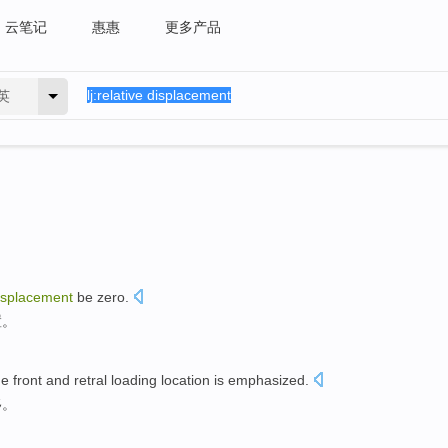
云笔记
惠惠
更多产品
英
isplacement
be zero
.
置。
he
front
and
retral
loading
location
is
emphasized
.
移
。