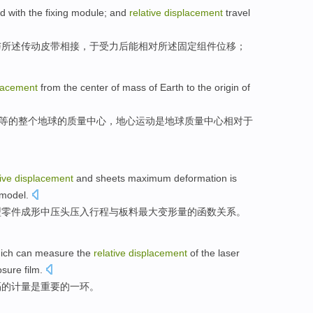
ed
with
the
fixing
module;
and
relative
displacement
travel
与所述传动
皮带相接
，于受力后能
相对
所述固定组件位移；
lacement
from the
center
of
mass
of
Earth to the
origin
of
等
的
整个
地球
的
质量
中心
，地心运动是地球质量中心
相对于
ive
displacement
and
sheets
maximum
deformation
is
model
.
型零件
成形
中压
头压入
行程
与
板料
最大
变形量的函数
关系
。
ich can measure
the
relative
displacement
of the
laser
sure film.
隔的计量是重要
的
一环。