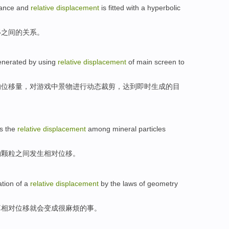
tance
and
relative
displacement
is fitted
with a
hyperbolic
移
之间
的
关系
。
enerated
by using
relative
displacement
of
main
screen
to
的
位移
量，对游戏中
景物
进行动态
裁剪
，达到即时
生成
的目
is
the
relative
displacement
among
mineral
particles
物
颗粒
之间
发生
相对
位移
。
ation
of a
relative
displacement
by the
laws
of
geometry
算
相对
位移
就会
变成很麻烦
的
事。