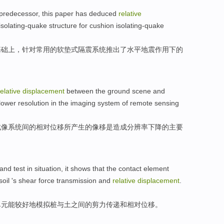
predecessor,
this paper
has deduced
relative
isolating-quake
structure
for
cushion
isolating-quake
基础上
，针对常用的
软垫式隔
震
系统
推出了水平地震作用下的
relative
displacement
between
the ground
scene
and
lower
resolution
in the imaging system of
remote sensing
成像系统
间
的
相对
位移
所
产生
的
像
移
是
造成
分辨率
下降
的
主要
and
test
in situation, it
shows that
the
contact
element
soil
'
s shear force
transmission
and
relative
displacement
.
单元
能
较好地模拟
桩与土之间
的剪力
传递
和
相对
位移
。