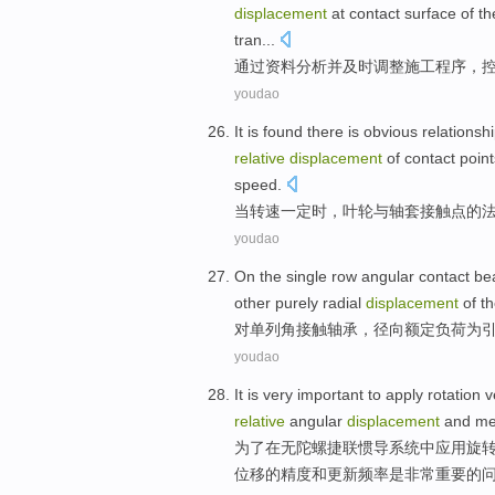
displacement
at contact surface
of
th
tran...
通过
资料
分析
并
及时调整
施工
程序
，
youdao
It
is found
there is
obvious
relationsh
relative
displacement
of
contact
point
speed
.
当
转速
一定
时，
叶轮
与
轴套
接触
点
的
youdao
On the
single row
angular
contact
be
other
purely
radial
displacement
of
th
对
单列
角
接触
轴承
，
径向
额定
负荷
为
youdao
It is
very
important
to
apply
rotation
v
relative
angular
displacement
and
me
为了
在无
陀螺
捷联惯
导系统
中应用
旋
位移的精度和更新频率
是
非常
重要
的