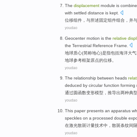
The
displacement
module
is
combin
with settled distance is
kept
.
位移
组件
，
与
所述
固定
组件
组合
，
并
youdao
Geocenter motion
is
the
relative
disp
the
Terrestrial
Reference
Frame
.
地球
质心(简称
地心
)
是
指包括海洋大气
地球
参考
框架
原点
的
位移
。
youdao
The
relationship between
heads
relat
deduced
by
circular
function
forming
通过
圆
函数
变形
模型，
推导出
两种典
youdao
This paper presents an apparatus
wh
speckles
on
a
processed
double expo
在
激光
散
斑
计量
技术中，散斑条纹间
youdao