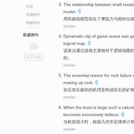
The
relationship
between
shaft
resis
全部
model
.
音频例句
用
双曲线
模型
拟
合了
摩
阻力
与
相对
位
视频例句
youdao
权威例句
Dynamatic
clip
of
game
scene was
g
logical
map
.
该算法
通过
游戏
主
屏
相对于
逻辑
地图
go
返回词典
的。
top
youdao
The essential reason for
rock
failure
making up rock.
岩石
发生
破坏
的机理
是
构成岩石
的
矿
youdao
When
the
truss
is
large
such a
calcul
becomes
excessively
tedious
.
当
桁架
很大
时，
根据几何学
定律
来
计
youdao