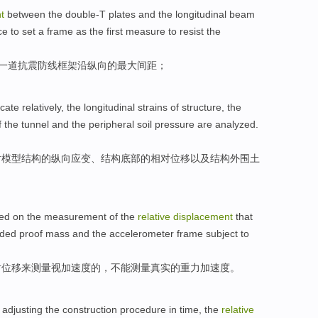
t
between
the double-T
plates
and the longitudinal beam
ce
to set a
frame
as
the first
measure to resist the
一道
抗震
防线
框架
沿
纵向
的
最大
间距
；
ocate
relatively
, the
longitudinal
strains
of
structure
, the
f
the tunnel
and
the
peripheral
soil
pressure
are analyzed
.
对模型
结构
的
纵向
应变
、结构
底部
的
相对
位移
以及
结构外围
土
ed
on
the
measurement
of
the
relative
displacement
that
nded proof mass and the
accelerometer
frame subject to
对
位移
来
测量
视加速度的，不能测量真实
的
重力
加速度
。
adjusting
the
construction
procedure
in time, the
relative