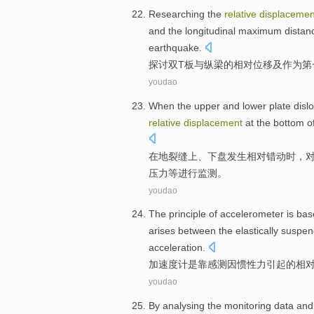
Researching
the
relative
displacemen
and
the
longitudinal
maximum
distan
earthquake
.
探讨
双T
板
与纵梁
的
相对
位移
及
作为
第
youdao
When
the upper
and lower plate
disl
relative
displacement
at the
bottom
o
在
地裂缝
上
、
下盘
发生
相对
错动时，
压力
等
进行
监测。
youdao
The principle of
accelerometer
is
bas
arises
between the elastically suspe
acceleration
.
加速度
计
是
靠
感测因
惯性力引起
的
相
youdao
By
analysing
the
monitoring
data
and