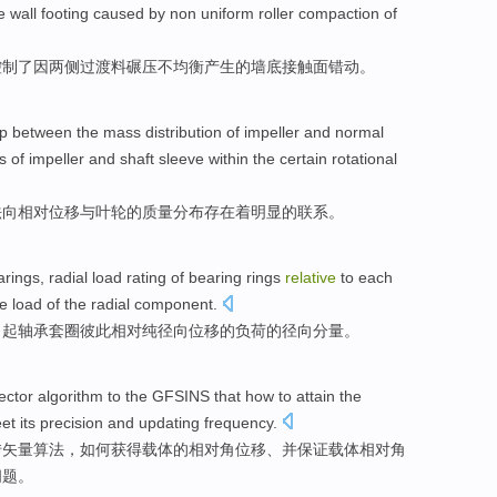
e
wall
footing
caused by
non
uniform
roller
compaction
of
控制
了因
两侧过渡料
碾压
不
均衡
产生
的
墙
底接触面错动
。
ip between
the
mass
distribution
of
impeller
and
normal
s
of impeller and shaft
sleeve
within the
certain
rotational
法向
相对
位移
与叶轮的
质量
分布
存在
着明显
的
联系
。
arings
,
radial
load
rating of
bearing
rings
relative
to
each
e load of the radial
component
.
引起
轴承
套圈
彼此
相对
纯
径向
位移
的
负荷的径向
分量
。
ector
algorithm
to
the GFSINS that
how to
attain
the
et
its
precision
and
updating
frequency
.
转
矢量
算法
，
如何
获得
载体
的
相对
角位移、
并
保证
载体相对角
问题。