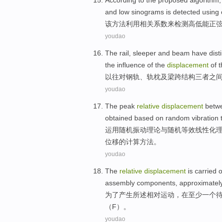
According to the proposed
algorithm
and low
sinograms
is
detected
using
该
方法
利用
相关
系数
来检测
高低能
正
youdao
The
rail
,
sleeper
and
beam
have
dist
the
influence
of
the
displacement
of 
以往
对
钢轨
、
轨枕
及
梁
跨结构三者之
youdao
The
peak
relative
displacement
betw
obtained
based
on
random
vibration
运用
随机
振动
理论
与
随机
等效
线性
化
位移的计算
方法
。
youdao
The
relative
displacement
is carried 
assembly
components
,
approximatel
为了
产生
所述
相对
运动，
在
至少
一
个
（
F
）。
youdao