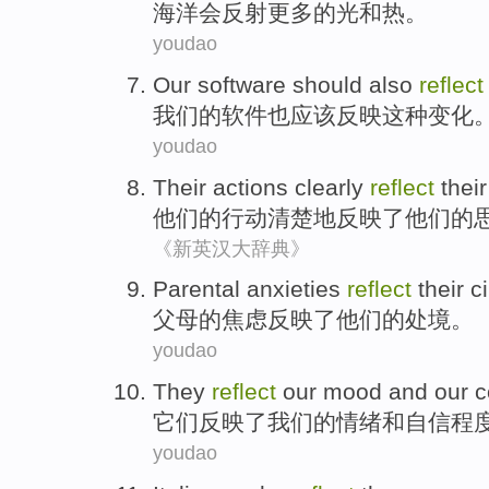
海洋
会
反射
更多
的
光
和
热
。
youdao
Our
software
should
also
reflect
我们
的
软件
也
应该
反映
这种
变化
youdao
Their
actions
clearly
reflect
thei
他们
的
行动
清楚地
反映了
他们的
《新英汉大辞典》
Parental
anxieties
reflect
their
c
父母
的
焦虑
反映了
他们的
处境
。
youdao
They
reflect
our
mood
and
our 
它们
反映了
我们
的
情绪
和
自信
程
youdao