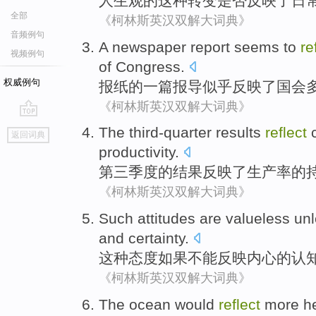
人生观
的
这种
转变
是否
反映了
日
全部
《柯林斯英汉双解大词典》
音频例句
A newspaper
report
seems to
re
视频例句
of
Congress
.
权威例句
报纸
的
一
篇报导
似乎
反映
了
国会
《柯林斯英汉双解大词典》
go
The third-quarter
results
reflect
返回词典
top
productivity
.
第三
季度的
结果
反映了
生产率的
《柯林斯英汉双解大词典》
Such
attitudes
are valueless
un
and
certainty
.
这种
态度
如果
不能
反映
内心
的
认
《柯林斯英汉双解大词典》
The ocean
would
reflect
more
h