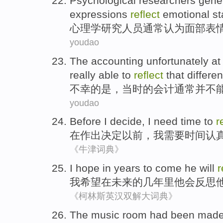
Psychological
researchers
gener
expressions
reflect
emotional
st
心理学
研究人员
通常
认为
面部
表
youdao
The
accounting
unfortunately
at
really able
to
reflect
that
differe
不幸
的是，
当时
的
会计
通常
并
不
youdao
Before
I decide
,
I
need
time
to
r
在
作出
决定以前，
我
需要
时间
认
《牛津词典》
I
hope
in
years
to come
he
will
r
我
希望
在
未来的
几年
里
他
会
反思
《柯林斯英汉双解大词典》
The music room had
been
mad