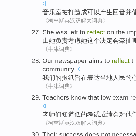
音乐室
被
打造成
可以
产生回音
并
《柯林斯英汉双解大词典》
She
was left to
reflect
on
the
imp
由
她
负责
考虑
她
这个
决定
会
牵扯
《牛津词典》
Our
newspaper
aims to
reflect
t
community.
我们
的
报纸
旨在
表达
当地
人民的
《牛津词典》
Teachers
know that
low
exam
re
老师们
知道
低
的
考试
成绩
会
对
他
《柯林斯英汉双解大词典》
Their
success
does not
necessa