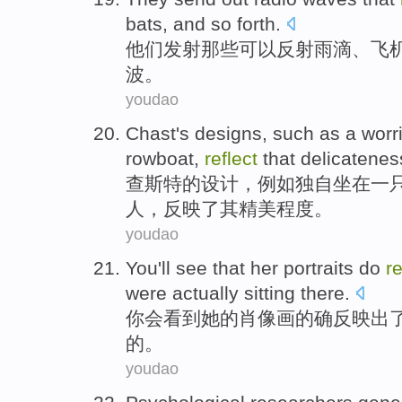
bats
,
and
so forth
.
他们
发射
那些
可以反射
雨滴
、
飞
波
。
youdao
Chast
's
designs
,
such as
a
worr
rowboat
,
reflect
that delicatenes
查斯
特的
设计
，
例如
独自
坐在
一
人
，
反映了
其精美程度。
youdao
You
'll
see that
her
portraits
do
re
were
actually
sitting
there
.
你
会
看到
她
的
肖像画
的确
反映出
的。
youdao