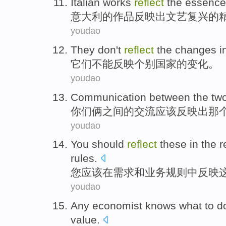
Italian
works
reflect
the
essence
意大利
的
作品
反映出
文艺复兴
的
youdao
They
don't
reflect
the
changes
i
它们
不能
反映
个别
国家
的
变化
。
youdao
Communication
between
the
tw
你们
俩
之间
的
交流
应该
反映出
那
youdao
You
should
reflect
these
in
the
r
rules
.
您
应该
在
需求
和
业务
规则
中反映
youdao
Any
economist
knows
what to
d
value
.