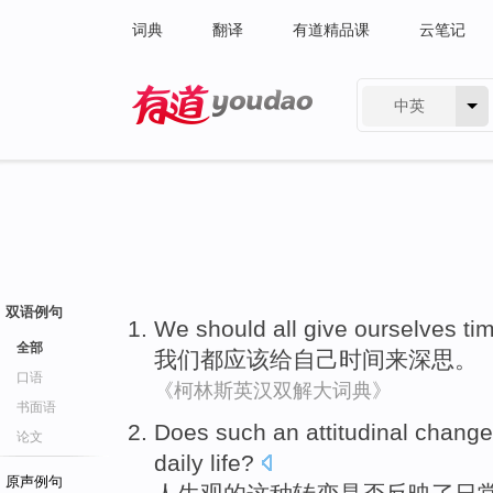
词典
翻译
有道精品课
云笔记
中英
有道 - 网易旗下搜索
双语例句
We
should
all
give
ourselves
ti
全部
我们
都
应该
给
自己
时间
来
深思
。
口语
《柯林斯英汉双解大词典》
书面语
Does
such
an
attitudinal
change
论文
daily
life
?
原声例句