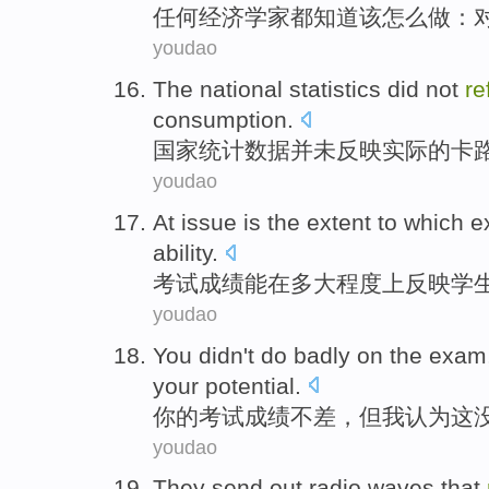
任何
经济学家
都知道
该
怎么
做
：
youdao
The
national
statistics
did not
re
consumption
.
国家
统计数据
并未
反映
实际
的
卡
youdao
At
issue
is
the
extent
to
which
e
ability
.
考试
成绩
能
在多大程度上
反映
学
youdao
You
didn't
do
badly
on
the
exam
your
potential
.
你
的
考试成绩
不
差
，
但
我
认为
这
youdao
They
send
out
radio
waves
that