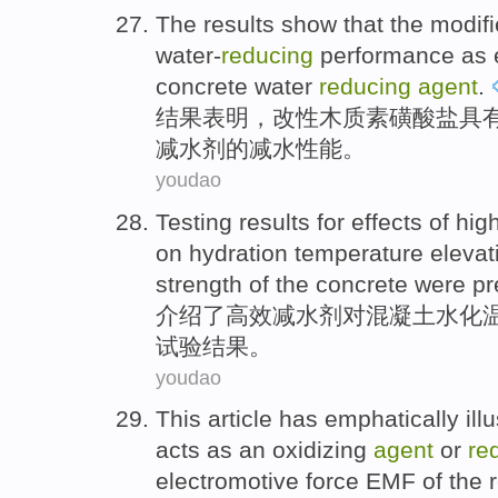
The results
show that
the
modif
water-
reducing
performance
as
concrete
water
reducing
agent
.
结果
表明
，
改性
木质素
磺酸盐
具
减
水剂的减水性能。
youdao
Testing
results
for
effects
of
hig
on
hydration
temperature
elevat
strength
of the
concrete
were
pr
介绍
了
高效
减
水剂
对
混凝土
水化
试验
结果
。
youdao
This article
has emphatically
ill
acts
as an oxidizing
agent
or
re
electromotive force EMF
of
the