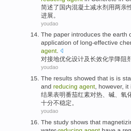
简述
了
国内
混凝土
减
水剂
用
两亲
进展。
youdao
The
paper introduces the
earth
application of
long-effective
che
agent
.
对接地
优化
设计
及
长效
化学
降
阻
youdao
The results
showed that
is is
sta
and
reducing
agent
,
however
, it
结果
表明
番茄红素
对
热
、碱、
氧
十分
不稳定。
youdao
The study
shows that
magnetizi
water-
reducing
agent
have a
re