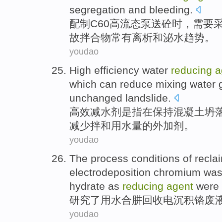
segregation
and
bleeding.
配制
C60
高
流
态
泵
送
砼
时
，需要
故
拌合物
常有
离析
和泌水趋势。
youdao
High efficiency
water
reducing
a
which
can
reduce
mixing
water
unchanged landslide.
高效
减水剂
是
指在
保持
混凝土坍
减少
拌和
用水量
的
外加剂
。
youdao
The
process
conditions
of
recla
electrodeposition
chromium
was
hydrate as
reducing
agent
were
研究了
用
水合肼
回收
电沉积
铬
废
youdao