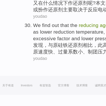
又在什么情况下作
还原剂
呢?
本文
或
扮作还原剂主要
取决于
反应
电
youdao
We find out
that the
reducing
ag
as
lower
reduction
temperature
excessive
factor
and
lower
pres
发现
，
与
原硅铁
还原剂
相比，此
原
速度快
、
过量
系数
小、制团
压
youdao
关于有道
Investors
有道智选
官方博客
技术博客
诚聘英