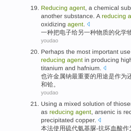
Reducing
agent
,
a
chemical
sub
another
substance. A
reducing
a
oxidizing
agent
.
一
种
把
电子
给
另一种
物质
的
化学
youdao
Perhaps
the most
important
use
reducing
agent
in
producing
hig
titanium
and
hafnium
.
也许
金属
钠
最
重要
的
用途
是
作为
和
铪
。
youdao
Using
a mixed solution
of thios
as
reducing
agent
,
arsenic
is
re
precipitated
copper
.
本法
使用
硫
代
氨基脲
-
抗坏血
酸
作