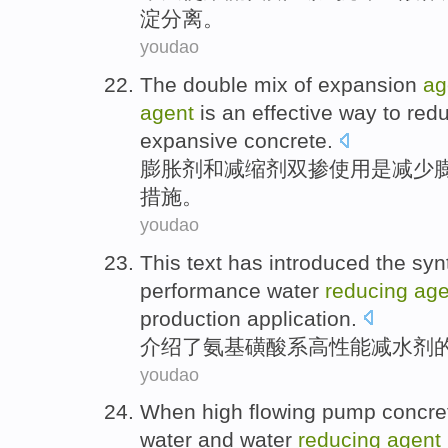
淀
分离
。
youdao
The double
mix
of
expansion
ag
agent
is
an effective
way to
red
expansive
concrete
.
膨胀
剂
和
减缩
剂
双
掺
使用
是
减少
措施。
youdao
This text
has introduced
the
syn
performance
water
reducing
age
production
application
.
介绍
了
氨基
磺酸
系
高性能
减
水剂
youdao
When
high
flowing
pump
concre
water
and
water
reducing
agent