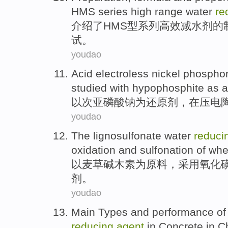
HMS
series
high
range
water
re
介绍
了
HMS
型
系列
高效
减水剂的
试
。
youdao
Acid
electroless
nickel
phospho
studied with hypophosphite
as 
以次亚
磷酸钠
为还原剂，
在
压电
youdao
The lignosulfonate
water
reduci
oxidation
and
sulfonation
of wh
以
麦草
碱
木素为原料，采用
氧化
剂
。
youdao
Main
Types
and
performance
o
reducing
agent
in
Concrete
in
C