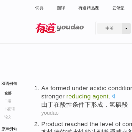
词典
翻译
有道精品课
云笔记
中英
有道 - 网易旗下搜索
双语例句
As
formed
under
acidic
conditio
全部
stronger
reducing
agent
.
口语
由于
在
酸性
条件下
形成
，氢
碘酸
书面语
youdao
论文
Product
reached
the
level
of
co
原声例句