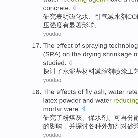
concrete
.
研究
表明
磁化
水
、
引气
减水剂
CO
压强度
有
显著
影响
。
youdao
The
effect
of
spraying
technolo
(
SRA
) on the drying shrinkage
o
studied
.
探讨
了
水泥
基
材料
减缩
剂
喷涂
工
youdao
The
effects
of
fly ash
,
water
rete
latex
powder
and water
reducin
mortar
were
.
研究
了
粉煤灰
、保
水剂
、可再分
的
影响，
并
探讨各种外加剂对砂
youdao