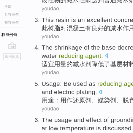
改性物
的
减
水
性能
达到
普通
减
水
全部
youdao
音频例句
This
resin
is an
excellent
concre
视频例句
此
树脂
对
混凝土
有
良好
的
减
水作
权威例句
youdao
The
shrinkage
of
the base
decr
go
water
reducing
agent
.
返回词典
top
适宜
用量
的
减水剂
降低
了
基层
材
youdao
Usage
:
Be used as
reducing
ag
and
electric plating
.
用途
：
用作
还原剂
、
媒染剂
、脱
youdao
The
usage
and
effect
of ground
at low temperature
is
discussed