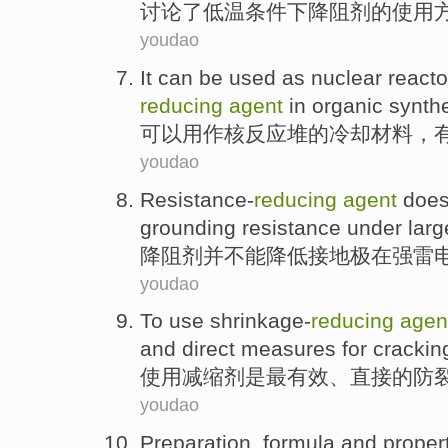
讨论了
低温条件
下降
阻
剂
的
使用
youdao
It can
be used as
nuclear
reacto
reducing
agent
in
organic
synth
可以
用作
核
反应堆
的
冷却
材料
，
youdao
Resistance-
reducing
agent
doe
grounding
resistance
under
lar
降
阻
剂
并
不能
降低
接地
极
在
强
雷
youdao
To
use
shrinkage-
reducing
agen
and
direct
measures
for crackin
使用
减缩
剂
是
最
有效
、
直接
的
防
youdao
Preparation
,
formula
and
proper