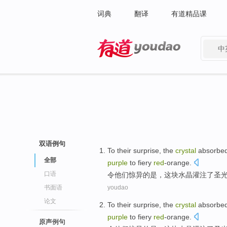
词典
翻译
有道精品课
中
有道 - 网易旗下搜索
双语例句
To
their
surprise
, the
crystal
absorbe
全部
purple
to fiery
red
-orange
.
口语
令
他们
惊异
的是，这块
水晶
灌注了
圣
书面语
youdao
论文
To
their
surprise
, the
crystal
absorbe
purple
to fiery
red
-orange
.
原声例句