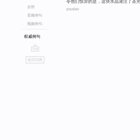
令
他们
惊异
的是，这块
水晶
灌注了
圣
全部
youdao
音频例句
视频例句
权威例句
go
返回词典
top