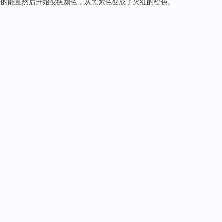
光
的
能量
然后
开始
变换
颜色
，
从
黑
紫色
变成
了火红的橙色。