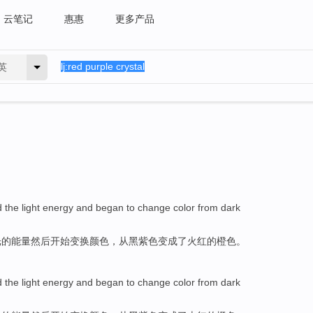
云笔记
惠惠
更多产品
英
d
the
light
energy
and
began to
change
color
from
dark
光
的
能量
然后
开始
变换
颜色
，
从
黑
紫色
变成
了火红的橙色。
d
the
light
energy
and
began to
change
color
from
dark