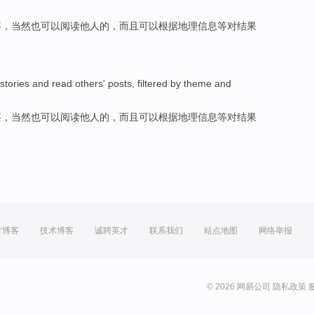
事
，当然也可以
阅读
他人
的，
而且
可以根据地理信息等
对结果
stories
and
read
others'
posts,
filtered
by theme
and
事
，当然也可以
阅读
他人
的，
而且
可以根据地理信息等
对结果
方博客
技术博客
诚聘英才
联系我们
站点地图
网络举报
© 2026 网易公司
隐私政策