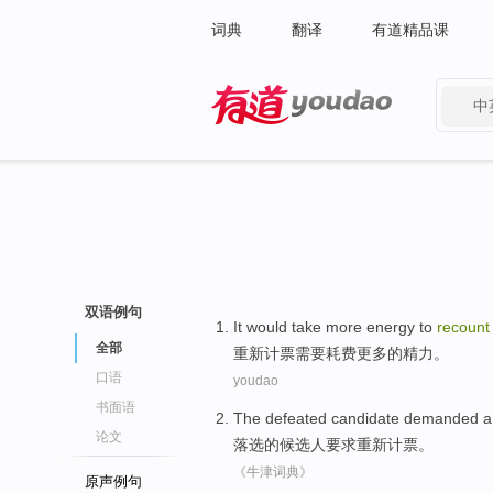
词典
翻译
有道精品课
中
有道 - 网易旗下搜索
双语例句
It would
take
more
energy
to
recount
全部
重新计票
需要耗费
更多
的
精力
。
口语
youdao
书面语
The
defeated
candidate
demanded
论文
落选
的
候选人
要求
重新
计票。
《牛津词典》
原声例句