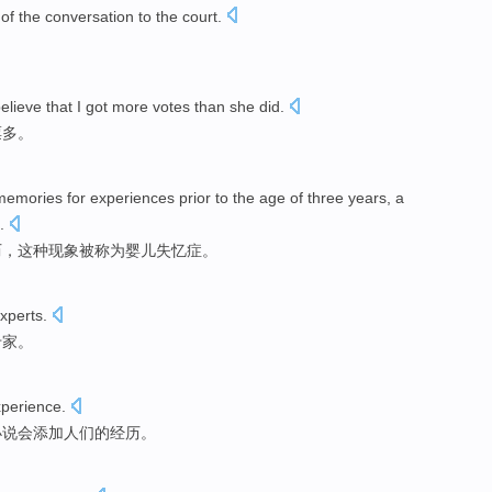
of the
conversation to
the
court
.
elieve that
I
got
more
votes
than
she
did.
票多
。
memories
for
experiences
prior
to the age
of
three
years
,
a
.
历
，
这种
现象
被称为
婴儿
失忆症。
xperts
.
专家
。
perience
.
小说会添加人们的经历。