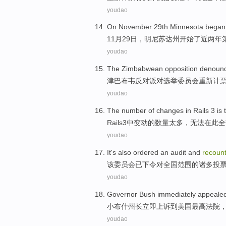
youdao
On
November
29th
Minnesota
began
11月
29日
，
明尼苏达州
开始
了近两年
youdao
The Zimbabwean
opposition denoun
津巴布韦
反对派
对
选举
委员会
重新
计
youdao
The
number
of
changes
in
Rails
3
is
Rails
3
中
变动
的
数量
太多
，
无法
在
此
全
youdao
It
's
also ordered an
audit
and
recoun
该
委员会已
下令
对
全国
范围的
诸多
投
youdao
Governor
Bush
immediately
appeale
小布什
州长
立即
上诉
到
美国
最高
法院
youdao