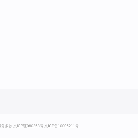
服务条款
京ICP证080268号
京ICP备10005211号