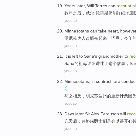
Years
later
,
Will Torres
can
recount
h
数年
之后
，
威尔
·托雷斯仍
能
详细地回
youdao
Minnesotans
can take
heart
, however
明尼苏达
人该
振奋起来
，毕竟，
今年
youdao
It is left to
Sana
's
grandmother
to
rec
Sana
的
祖母
详细讲述
了
这个
故事，Sa
youdao
Minnesotans
, in
contrast
, are conduc
与之相反
，
明尼苏达州
的
重新计票
因
youdao
Days
later
Sir
Alex Ferguson
will
reco
几天
后
，
弗格森
爵士
倒是
会
以
很
开心
youdao