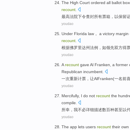
The High Court
ordered
all
ballot bo
recount
.
最高
法院
下令
查封
所有
票箱
，
以
保留
youdao
Under
Florida
law
， a victory
margin
recount
.
根据
佛罗里达州
法例
，如领先双方
得
youdao
A
recount
gave
Al
Franken
, a
former
Republican
incumbent
.
一
次
重新计票
，让
Al
Franken
(一
名前
youdao
Mercifully
,
I
do not
recount
the
hundr
compile
.
所幸
，
我
不必
详细
描述
数百
种
甚至
以
youdao
The
app
lets
users
recount
their
own