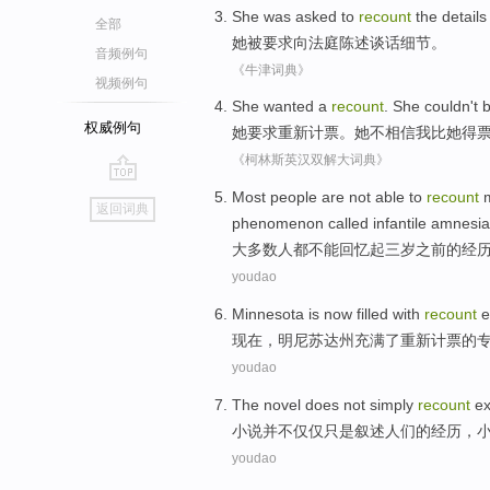
She
was
asked
to
recount
the
details
全部
她
被
要求
向法庭
陈述
谈话
细节
。
音频例句
《牛津词典》
视频例句
She
wanted
a
recount
.
She
couldn't
b
权威例句
她
要求
重新
计票。她
不
相信
我
比
她
得
《柯林斯英汉双解大词典》
go
Most
people
are
not able
to
recount
返回词典
top
phenomenon
called
infantile
amnesia
大多数
人
都
不能
回忆起
三
岁
之前
的
经
youdao
Minnesota
is now
filled with
recount
e
现在
，
明尼苏达州
充满
了
重新计票
的
youdao
The
novel
does not
simply
recount
ex
小说
并不
仅仅只是
叙述
人们的经历，
youdao