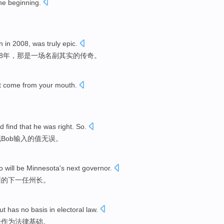
he beginning
.
n in
2008,
was
truly
epic
.
08年，
那是一
场名副其实
的
传奇
。
t come from
your
mouth
.
d
find that
he was
right
. So.
现
Bob输入的
值无误
。
 will
be
Minnesota
's
next
governor
.
州
的
下
一任州长
。
ut has
no
basis
in electoral
law.
法作为法律
基础
。