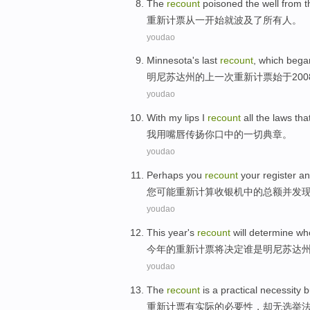
The
recount
poisoned
the well
from
t
重新
计票
从
一开始就波及
了所有人
。
youdao
Minnesota
's
last
recount
,
which bega
明尼苏达州
的
上一次
重新计票
始于
20
youdao
With
my lips
I
recount
all
the
laws tha
我
用
嘴唇
传扬
你
口中
的
一切
典章。
youdao
Perhaps
you
recount
your register
an
您
可能
重新
计算
收银机中的总额
并
发
youdao
This year
's
recount
will
determine
who
今年
的
重新计票
将
决定
谁
是
明尼苏达
youdao
The
recount
is a
practical
necessity
b
重新
计票
有
实际
的
必要性
，
却
无
选举