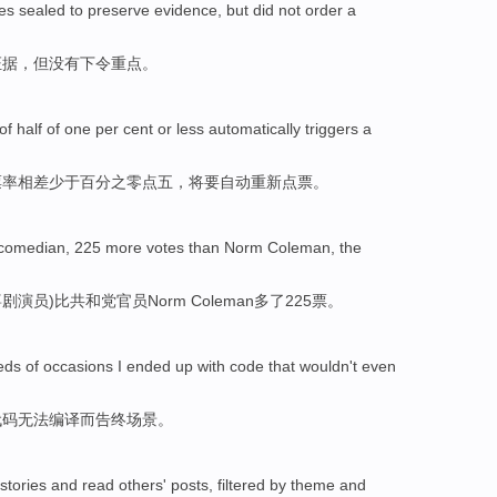
xes sealed
to
preserve
evidence
,
but
did not
order a
证据
，
但
没有
下令重点。
of half of one per cent
or less
automatically
triggers a
票率相差
少于
百分之零点五，将要
自动
重新
点票
。
comedian
, 225
more
votes
than
Norm Coleman, the
喜剧演员
)
比
共和党
官员Norm
Coleman
多
了225
票
。
eds of
occasions
I
ended up
with
code
that
wouldn't
even
代码
无法
编译而
告终
场景
。
stories
and
read
others'
posts,
filtered
by theme
and