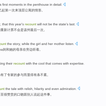
is
first
moments in the
penthouse
in
detail
.
忆起
第一次
来
顶层
公寓的情形。
, that
this year
's
recount
will not
be
the state's
last
.
的
重新计票
不会
是
该州
最后一次。
ount
the story
,
while the
girl
and
her
mother
listen
.
na
则
和
她
的
母亲
在旁边听着。
ting their
recount
with
the cool that comes with
expertise
.
为
有了
专家
的参与而显得有条不紊。
unt
the
tale
with relish
,
hilarity
and even
admiration
.
甚至
很
赞赏
的口吻
跟
别人说起这件事。