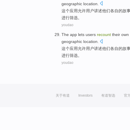
geographic
location.
这个
应用
允许
用户
讲述
他们
各自的
故
进行筛选
。
youdao
The
app
lets
users
recount
their
own
geographic
location.
这个
应用
允许
用户
讲述
他们
各自的
故
进行筛选
。
youdao
关于有道
Investors
有道智选
官