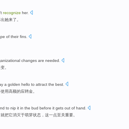
't
recognize
her
.
不
出
她
来了。
ape
of
their fins
.
ganizational
changes
are
needed
.
改变
。
ay a
golden
hello to attract
the
best
.
要
使用高额的应聘
金
。
nd
to nip
it
in
the
bud
before
it gets out of
hand
.
前
就
把
它消灭于
萌芽状态
，
这
一点至关
重要
。