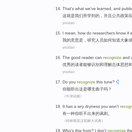
That
's what
we
've learned
,
and
publi
这
就是
我们
所学
到的，
并且
公共
政策
youdao
I
mean
,
how do
researchers
know if
我
的
意思是
，
研究人员
如何
知道
大象
youdao
The
good
reader
can
recognize
and
优秀
的
读者
能够
识别
和
理解
总体
思想
youdao
Do
you
recognize
this
tune
?
你
能听出
这
是哪支曲子
吗？
《牛津词典》
It has
a
wry dryness
you
won't
recog
有
一种
你
听
不
出来
的
讽刺。
《柯林斯英汉双解大词典》
Who
's
this
from?
I
don't
recognize
th