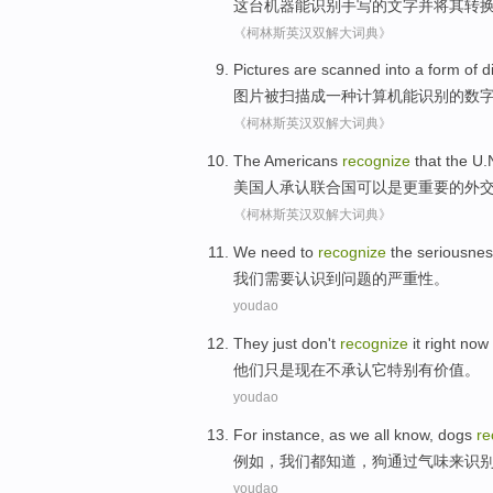
这
台机器
能
识别
手写
的
文字
并
将
其
转
《柯林斯英汉双解大词典》
Pictures
are scanned
into
a
form of
d
图片
被
扫描
成
一
种
计算机
能识别的
数
《柯林斯英汉双解大词典》
The Americans
recognize
that
the U.
美国
人
承认
联合国
可以
是
更重要
的
外
《柯林斯英汉双解大词典》
We
need to
recognize
the
seriousne
我们
需要
认识到
问题
的
严重性
。
youdao
They
just
don't
recognize
it
right now
他们
只是
现在
不
承认
它
特别
有价值
。
youdao
For instance
, as
we
all
know
,
dogs
re
例如
，
我们
都
知道
，
狗
通过
气味
来识
youdao