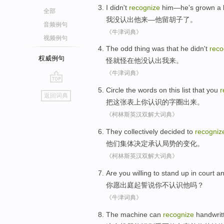
I
didn't
recognize
him
—
he
's grown a
全部
我
没
认出
他
来—
他
留
胡子
了。
音频例句
《牛津词典》
视频例句
The
odd thing was that
he
didn't
reco
权威例句
怪
就怪在
他
没
认出
我来。
《牛津词典》
go
Circle
the
words
on
this
list
that
you
r
返回词典
top
把
这
张表
上
你
认识
的
字
圈
出来。
《柯林斯英汉双解大词典》
They
collectively
decided to
recogniz
他们
集体
决定
承认
局势的
变化
。
《柯林斯英汉双解大词典》
Are
you
willing to
stand up in court
an
你
愿
出庭
起誓
说你
不
认识
他吗？
《牛津词典》
The
machine
can
recognize
handwrit