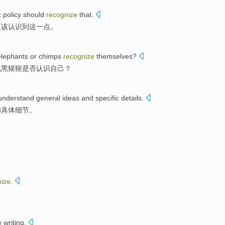
c
policy
should
recognize
that.
应该
认识到
这一点。
elephants
or
chimps
recognize
themselves
?
或
黑猩猩是否
认识
自己
？
understand
general
ideas
and
specific
details
.
和
具体
细节
。
nize
.
e
writing
.