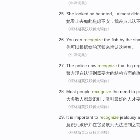
《牛津词典》
She
looked
so
haunted
,
I
almost
didn
她
看上去
如此
焦虑不安
，
我
差点儿
认
《柯林斯英汉双解大词典》
You
can
recognize
the
fish
by the
sh
你
可以
根据
鳍
的
形状
来辨认
这种
鱼
。
《牛津词典》
The police
now
recognize
that
big
or
警方
现在
认识
到需要
大
的
结构方面
的
《柯林斯英汉双解大词典》
Most
people
recognize
the
need to
p
大多数
人
都意识
到，
吸引
最好
的
人才
《柯林斯英汉双解大词典》
It
is
important
to
recognize
jealousy
a
意识到
嫉妒
并
在
它
发展
到
无法控制
之
《柯林斯英汉双解大词典》