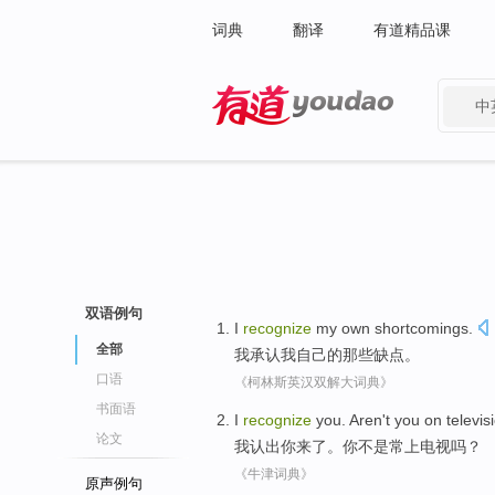
词典
翻译
有道精品课
中
有道 - 网易旗下搜索
双语例句
I
recognize
my
own
shortcomings
.
全部
我
承认
我
自己的
那些缺点
。
口语
《柯林斯英汉双解大词典》
书面语
I
recognize
you
.
Aren't
you
on
televis
论文
我
认出
你
来了。你
不是
常
上
电视
吗？
《牛津词典》
原声例句