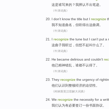
这
是
谁
写来的？
我
辨认
不
出笔迹。
《牛津词典》
I
don't
know
the title
but
I
recognize
t
我
不
知道
曲
名，
但
听得
出
这
曲调
。
《牛津词典》
I
recognize
the
tune
but
I can't put
a 
这
曲子
我
听过
，
但
想不
起
叫什么了。
《牛津词典》
He
became delirious
and
couldn't
rec
他
已
精神
错乱，谁都
不
认得
了。
《牛津词典》
They
recognize
the
urgency
of
righti
他们
认识
到
整顿
经济
的
迫切性
。
《柯林斯英汉双解大词典》
We
recognize
the
necessity
for
a
writ
我们
认为有
必要
签订
一份
书面
协议。