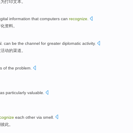
换为
打印
文本
。
igital
information
that
computers
can
recognize
.
字化
资料
。
N.
can be
the
channel
for
greater
diplomatic
activity
.
交
活动
的
渠道
。
ss
of
the
problem
.
as
particularly
valuable
.
cognize
each other
via
smell
.
别
彼此
。