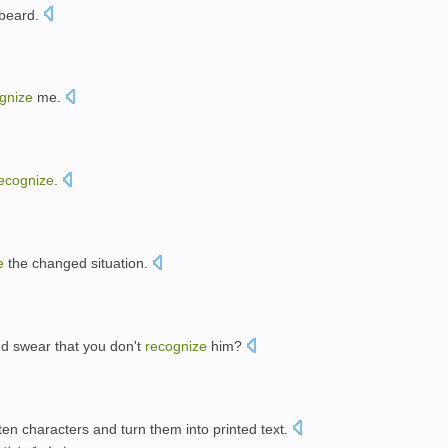
 beard
.
gnize
me
.
ecognize
.
e
the
changed
situation.
d swear
that
you
don't
recognize
him
?
ten
characters
and
turn
them
into
printed
text
.