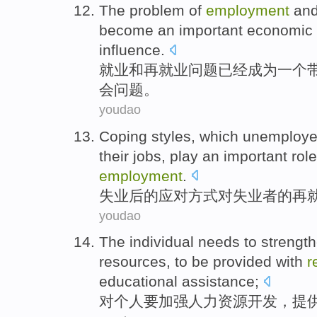
The
problem
of
employment
an
become
an
important
economic
influence
.
就业
和
再
就业
问题
已经
成为
一个
会
问题。
youdao
Coping styles
, which
unemploy
their jobs, play an important
role
employment
.
失业
后
的
应对
方式对失业者的再
youdao
The
individual
needs to
strengt
resources
, to be
provided with
r
educational
assistance
;
对
个人
要
加强
人力
资源
开发
，
提