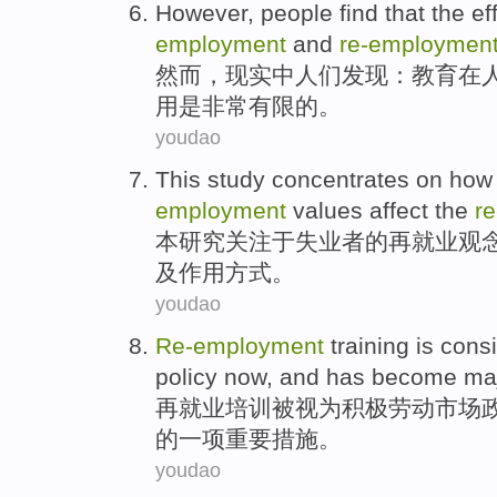
However
,
people
find
that
the
ef
employment
and
re-employmen
然而
，现实
中
人们
发现
：
教育
在
用
是
非常有限
的。
youdao
This
study
concentrates
on how
employment
values
affect the
r
本
研究
关注
于失业者的再
就业
观
及作用
方式
。
youdao
Re-employment
training
is cons
policy
now, and
has
become
ma
再
就业
培训
被
视为
积极
劳动
市场
的一
项重要
措施。
youdao