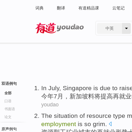
词典
翻译
有道精品课
云笔记
中英
有道 - 网易旗下搜索
双语例句
In July
,
Singapore
is
due to
rais
全部
今年
7月，
新加坡
料
将
提高
再
就业
口语
youdao
书面语
The
situation
of
resource
type m
论文
employment
is so
grim
.
原声例句