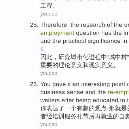
工程。
youdao
Therefore
,
the research
of
the
u
employment
question
has
the
i
and
the
practical
significance
in
因此
，
研究
城市化进程中“城
中村
”
重要
的
理论
意义
和
现实
意义。
youdao
You
gave
it
an
interesting
point
business
sense
and
the
re-emp
waiters
after
being
educated
to 
你
表达
了
一个
有趣
的
观点
-
那
就是
者
经
培训
服务
礼节
后
再
就业
的
自
youdao