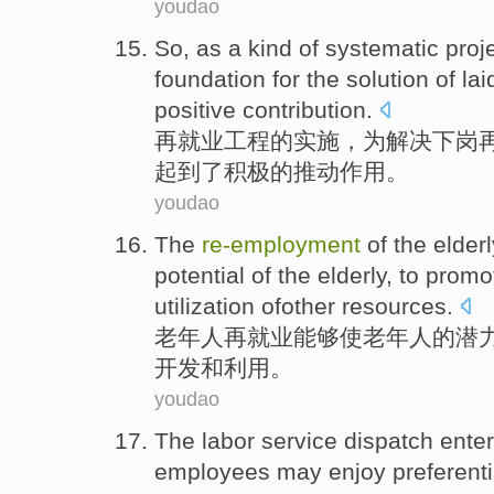
youdao
So, as a kind
of
systematic
proj
foundation
for
the
solution
of
lai
positive
contribution
.
再
就业
工程
的
实施，
为
解决
下岗
起到
了
积极
的推动作用。
youdao
The
re-employment
of
the
elderl
potential
of
the elderly, to
promo
utilization
ofother
resources
.
老年人
再就业
能够
使
老年人
的
潜
开发
和
利用
。
youdao
The
labor service
dispatch
enter
employees
may
enjoy
preferenti