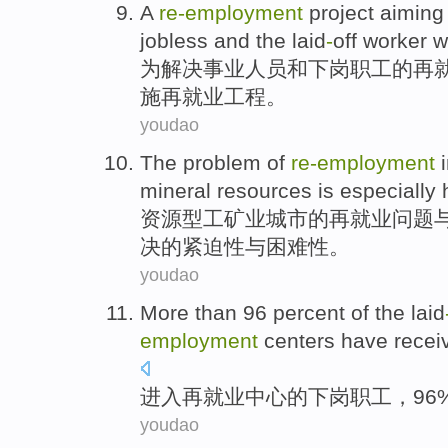
A
re-employment
project
aiming
jobless
and
the
laid
-
off
worker 
为
解决
事业人员
和
下岗
职工
的
再
施再就业
工程
。
youdao
The
problem
of
re-employment
i
mineral
resources
is especially
资源型
工矿业
城市
的
再就业
问题
决的紧迫性
与
困难性。
youdao
More
than
96 percent
of the
laid
employment
centers
have
recei
进入
再
就业
中心
的
下岗
职工，96
youdao