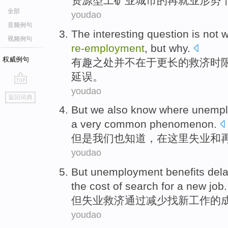
资源型
工矿业
城市
的
再就业
形势
全部
youdao
音频例句
The interesting
question
is not
w
视频例句
re-employment
,
but
why
.
权威例句
有趣
之
处
并不
在于
更长的
救济时
延误。
youdao
go
返回词典
top
But
we
also
know
where
unempl
a very
common
phenomenon
.
但是
我们
也
知道
，在
这里
失业
和
youdao
But
unemployment
benefits
del
the
cost
of
search for
a
new
job
.
但
失业
救济
通过
减少
找
新
工作
的
youdao