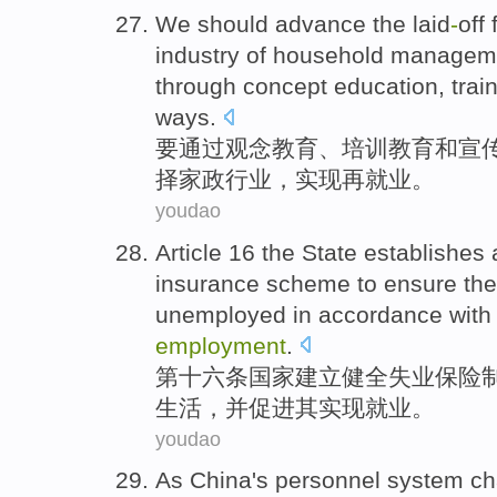
We should
advance
the laid
-
off
f
industry
of
household
managem
through
concept
education
,
trai
ways
.
要
通过
观念
教育
、
培训
教育
和
宣
择
家政
行业
，
实现
再就业
。
youdao
Article
16 the
State
establishes 
insurance
scheme
to
ensure
th
unemployed
in
accordance
with
employment
.
第十六条
国家
建立
健全
失业
保险
生活
，
并
促进
其
实现就业
。
youdao
As
China's
personnel
system
ch