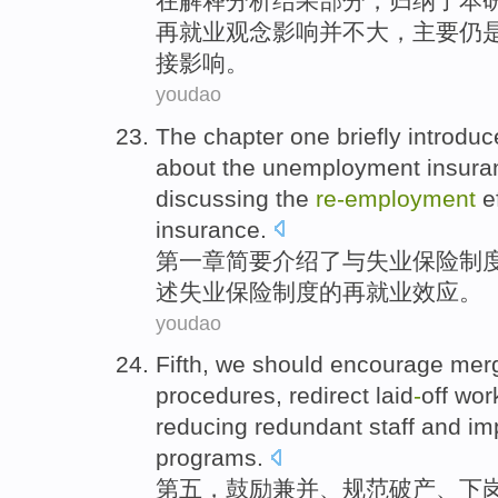
在解释分析
结果
部分，
归纳了
本
再就业
观念
影响并不大，主要仍
接
影响。
youdao
The chapter
one
briefly
introduc
about the
unemployment
insura
discussing
the
re-employment
e
insurance.
第一
章
简要
介绍了
与
失业
保险
制
述
失业保险制度的再
就业
效应
。
youdao
Fifth
, we should
encourage
mer
procedures, redirect
laid
-
off
work
reducing redundant staff
and
im
programs.
第五
，
鼓励
兼并
、
规范
破产
、
下