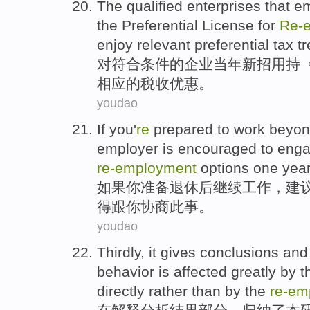
The
qualified
enterprises
that
e
the
Preferential
License for
Re-
enjoy
relevant
preferential tax
tr
对
符合条件
的
企业
当年
新
招用
持
相应
的
税收
优惠
。
youdao
If
you
'
re
prepared
to
work
beyon
employer
is encouraged to eng
re-employment
options
one
yea
如果
你
准备
退休
后继续
工作
，建
得跟你协商此事。
youdao
Thirdly, it
gives
conclusions
an
behavior
is affected greatly by
t
directly
rather than by
the
re-em