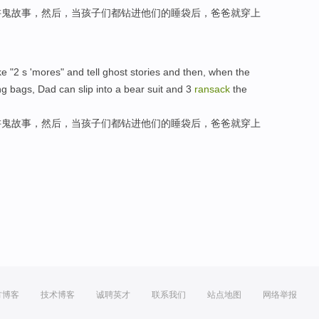
讲鬼故事，
然后
，
当
孩子
们
都
钻进
他们
的
睡袋
后，
爸爸
就
穿上
ke
"2 s 'mores" and tell ghost stories
and then
,
when
the
ng bags
,
Dad
can
slip into a bear suit and 3
ransack
the
讲鬼故事，
然后
，
当
孩子
们
都
钻进
他们
的
睡袋
后，
爸爸
就
穿上
方博客
技术博客
诚聘英才
联系我们
站点地图
网络举报