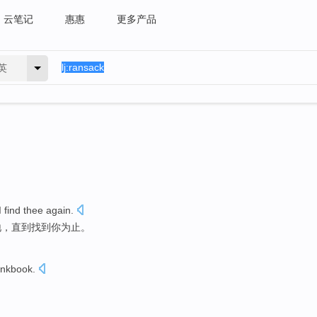
云笔记
惠惠
更多产品
英
I find
thee
again.
地
，
直到
找到
你
为止。
nkbook
.