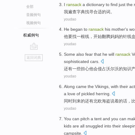
I
ransack
a dictionary
to find just
the
全部
我
遍
查
字典
找寻
合适
的
词
。
音频例句
youdao
视频例句
He
began to
ransack
his
mother
's
wo
权威例句
他
要找
一
根线，
开始
翻腾
妈妈
的
针线
youdao
go
Some also
fear that
he
will
ransack
V
返回词典
top
sophisticated
cars
.
还有
一些
担心
他
会
侵占
沃尔沃
的
知识
youdao
Along
came
the
Vikings
,
with their a
a
love
of
pickled
herring
.
同时到来
的
还有北欧
海盗说
着
的话，
youdao
You
can
pitch
a
tent
and you can
ma
kids
are
all
snuggled into
their
sleepi
campsite
.