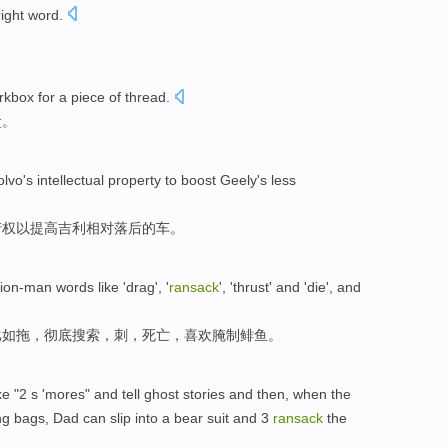
right
word
.
rkbox
for
a
piece
of
thread.
盒
。
olvo
's
intellectual
property
to
boost
Geely
's less
产权
以
提高
吉利
相对落后
的车。
ction-man
words
like
'drag'
, '
ransack
', '
thrust
' and '
die
', and
比如
拖
，彻底搜索，
刺
，
死亡
，
喜欢
腌制
鲱鱼。
ke
"2 s 'mores" and tell ghost stories
and then
,
when
the
ng bags
,
Dad
can
slip into a bear suit and 3
ransack
the