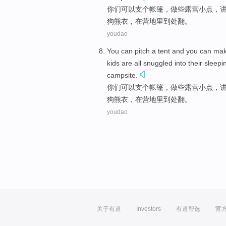
你们
可以
支
个
帐篷
，
做
些露营小点，
狗熊衣
，
在
营地里到处翻。
youdao
You
can
pitch
a
tent
and you can
ma
kids
are
all
snuggled into
their
sleepi
campsite
.
你们
可以
支
个
帐篷
，
做
些露营小点，
狗熊衣
，
在
营地里到处翻。
youdao
关于有道
Investors
有道智选
官