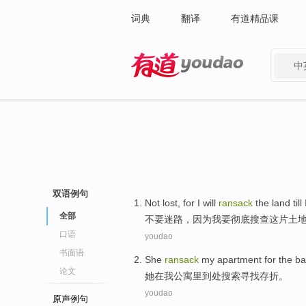
词典
翻译
有道精品课
中
有道 - 网易旗下搜索
双语例句
Not
lost
,
for
I
will
ransack
the
land
till
全部
不要
迷路
，
因为
我
要
彻底
搜查
这
片土
口语
youdao
书面语
She
ransack
my
apartment
for the
ba
论文
她
在
我
公寓里
到处搜索寻找存折
。
youdao
原声例句