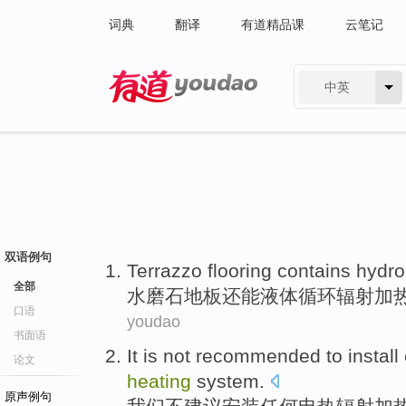
词典
翻译
有道精品课
云笔记
中英
有道 - 网易旗下搜索
双语例句
Terrazzo flooring contains hydro
全部
水磨石
地板还能液体循环
辐射
加
口语
youdao
书面语
It
is not
recommended
to
install
论文
heating
system
.
原声例句