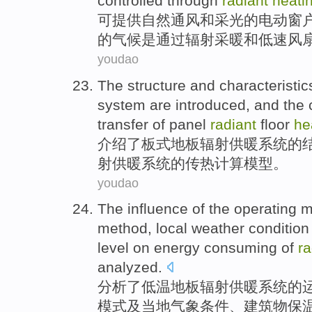
controlled
through
radiant
heati
可提供
自然
通风
和
采光
的
电动
窗
的
气候
是
通过
辐射
采暖
和低速风
youdao
The
structure
and
characteristic
system
are
introduced
, and
the 
transfer
of panel
radiant
floor
he
介绍了
板式
地板
辐射
供暖
系统
的
射供暖系统
的
传热
计算
模型
。
youdao
The
influence
of
the
operating
m
method
,
local
weather
condition
level
on
energy consuming
of
r
analyzed
.
分析
了
低温地板
辐射
供暖
系统
的
模式
及
当地
气象
条件
、
建筑物
保