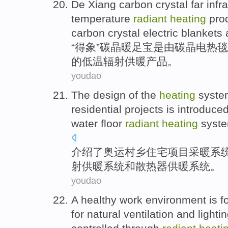
De Xiang
carbon
crystal
far infr
temperature
radiant
heating
pro
carbon crystal electric
blankets
“得象”
碳
晶
暖
足
宝
是
由
碳晶
电热毯
的
低温
辐射
供暖
产品
。
youdao
The
design
of
the
heating
syste
residential
projects
is
introduce
water
floor
radiant
heating
syst
介绍了
奥运村
乡
住宅
项目
采暖
系
射
供暖
系统
和
散热器
供暖系统。
youdao
A
healthy
work
environment
is
f
for
natural
ventilation
and
lighti