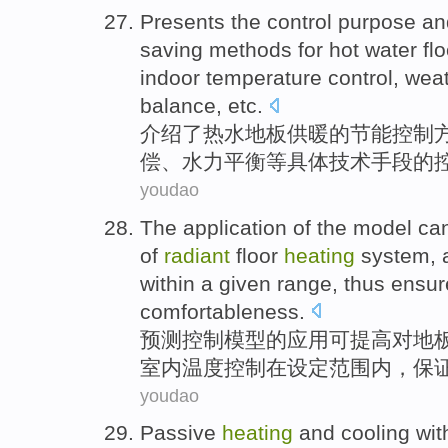
Presents
the
control
purpose
an
saving
methods
for
hot water
fl
indoor temperature
control
,
wea
balance
,
etc
.
介绍
了
热水
地板
供暖
的
节能
控制
偿
、
水力
平衡
等具体技术手段的
youdao
The
application
of
the
model
ca
of
radiant
floor
heating
system
,
within a
given
range
,
thus ensur
comfortableness
.
预测
控制
模型
的
应用
可
提高
对地
室内
温度
控制
在
设定
范围内
，
保
youdao
Passive
heating
and
cooling
wit