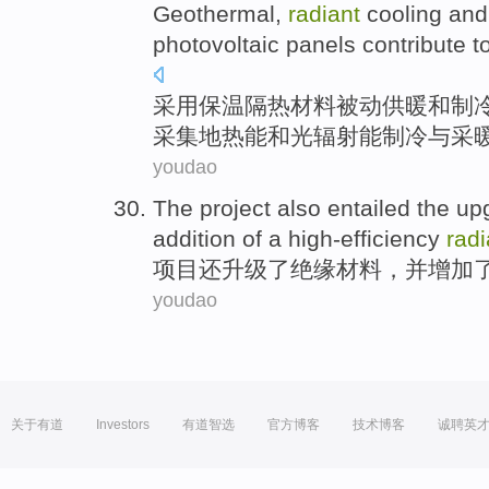
Geothermal
,
radiant
cooling
and
photovoltaic
panels
contribute t
采用
保温
隔热
材料
被动
供暖
和
制
采集地热能
和光
辐射能
制冷
与
采
youdao
The
project
also
entailed the
up
addition
of
a
high-efficiency
radi
项目
还
升级
了
绝缘材料
，
并
增加
youdao
关于有道
Investors
有道智选
官方博客
技术博客
诚聘英