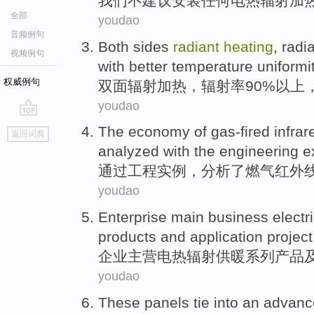
我们
不
建议
安装
任何
电热
辐射
加
全部
youdao
音频例句
Both sides
radiant
heating
,
radi
视频例句
with
better
temperature
uniformi
权威例句
双面
辐射
加热
，
辐射
率
90%以上
youdao
go
The
economy
of
gas-fired
infrar
返回词典
top
analyzed
with the
engineering
e
通过
工程
实例
，
分析了
燃气
红外
youdao
Enterprise
main business
electr
products
and
application
project
企业
主营
电热
辐射
供暖
系列
产品
youdao
These
panels tie
into
an advanc