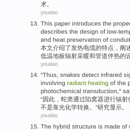
术。
youdao
This paper
introduces
the
proper
describes
the
design
of low-tem
and
heat
preservation
of
conduit
本文
介绍了
发热
电缆
的
特点
，
阐
低温
地板
辐射
采暖
和
管道伴
热
的
youdao
"
Thus
,
snakes
detect
infrared
si
involving
radiant
heating
of the
p
photochemical transduction
," s
“
因此
，
蛇类
通过
陷
窝
器进行
辐射
不是靠
光化学
转换。”研究显示。
youdao
The hybrid
structure
is made
of