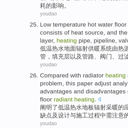
耗
的
影响
。
youdao
Low temperature
hot water
floor
consists of
heat
source, and
the
layer,
heating
pipe
,
pipeline
,
val
低温
热水
地面
辐射
供暖
系统
由
热
管
，
填充
层
以及
管路
、
阀门
、
过
youdao
Compared
with radiator
heating
problem
,
this paper
adjust anal
advantages
and
disadvantages 
floor
radiant
heating
.
阐明了
低温
热水
地板
辐射
采暖
的
缺点
及
设计与施工过程中需注意
youdao