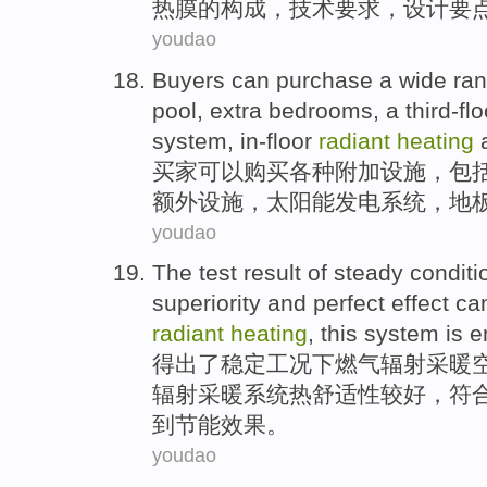
热膜的
构成
，
技术
要求
，
设计
要
youdao
Buyers
can
purchase
a wide ran
pool
,
extra
bedrooms
, a
third-flo
system
,
in-floor
radiant
heating
买家
可以
购买
各种
附加设施
，
包
额外设施，
太阳能
发电
系统
，
地
youdao
The test result
of
steady
conditi
superiority and
perfect
effect
ca
radiant
heating
, this
system
is
e
得出
了
稳定
工况下
燃气
辐射
采暖
辐射采暖
系统
热
舒适性
较
好
，
符
到
节能
效果
。
youdao