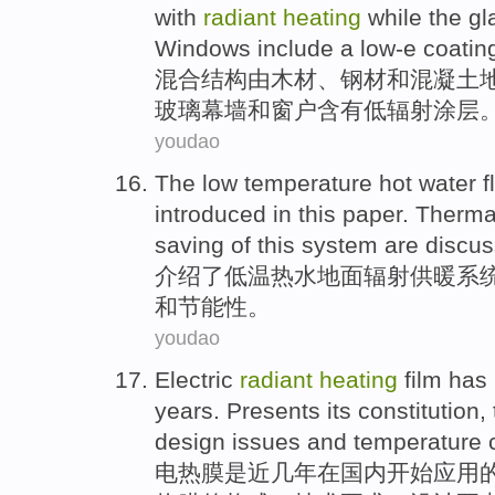
with
radiant
heating
while
the gl
Windows
include
a low-e
coatin
混合
结构
由
木材
、
钢材
和
混凝土
玻璃
幕墙
和
窗户
含有
低辐射涂层
youdao
The
low temperature
hot water
f
introduced in this paper
. Therm
saving
of
this
system are discus
介绍
了
低温
热水
地面
辐射
供暖
系
和
节能性
。
youdao
Electric
radiant
heating
film has
years.
Presents
its
constitution
,
design
issues
and
temperature
电热膜
是
近几年
在
国内
开始
应用