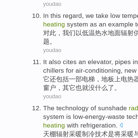
youdao
In this regard
,
we
take
low temp
heating
system
as
an example
t
对此
，
我们
以
低温
热水
地面
辐射
题
。
youdao
It
also
cites
an elevator
,
pipes
i
chillers
for
air-conditioning
,
new
它
还
包括
一部
电梯，
地板上
电热
窗户
，其它也就没什么了。
youdao
The
technology
of sunshade
rad
system
is
low-energy-waste
tec
heating
with refrigeration.
天棚
辐射
采暖
制冷
技术
是
将
采暖