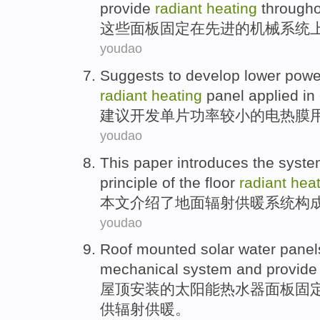
provide
radiant
heating
througho
这些
面板
固定
在
先进
的
机械
系统
youdao
Suggests
to
develop
lower
powe
radiant
heating
panel
applied in
建议
开发
单
片
功率
较小的
电热膜
youdao
This paper
introduces
the
syste
principle
of
the floor
radiant
heat
本文
介绍了
地面
辐射
供暖
系统
构
youdao
Roof
mounted
solar
water panel
mechanical
system
and
provide
屋顶
安装
的
太阳能
热水器
面板固
供
辐射
供暖。