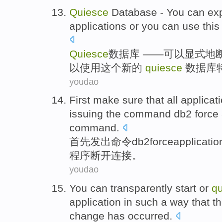
Quiesce
Database
- You
can
exp
applications
or you can
use
this
Quiesce
数据库
——
可以
显式地
以
使用
这个
新的
quiesce
数据库
youdao
First
make
sure that
all
applicat
issuing
the
command
db2
force
command.
首先
发出
命令
db2
force
applicatio
程序
断开连接
。
youdao
You
can
transparently
start
or
q
application
in
such
a
way
that t
change
has occurred
.