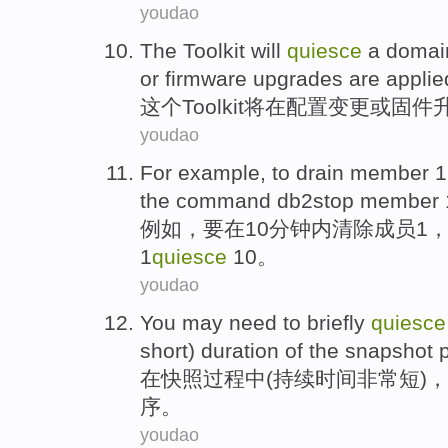
youdao
The
Toolkit
will
quiesce
a
domai
or
firmware
upgrades
are
applie
这个
Toolkit
将
在
配置
变更
或
固件
youdao
For example
,
to
drain
member
1
the
command
db2stop
member
例如
，
要
在10
分钟
内
清除
成员
1
1
quiesce
10。
youdao
You
may
need to
briefly
quiesce
short
)
duration
of
the
snapshot
在
快照
过程
中
(
持续时间
非常
短
)，
序。
youdao