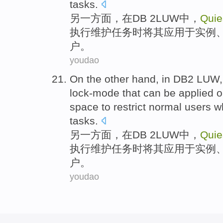
tasks
.
另
一方面，
在
DB 2
LUW中
，
Quie
执行
维护任务
时
将
其应用
于
实例
户
。
youdao
On the other
hand,
in
DB2
LUW
lock-mode
that can be
applied
o
space
to
restrict
normal
users
w
tasks
.
另
一方面，
在
DB 2
LUW中
，
Quie
执行
维护任务
时
将
其应用
于
实例
户
。
youdao