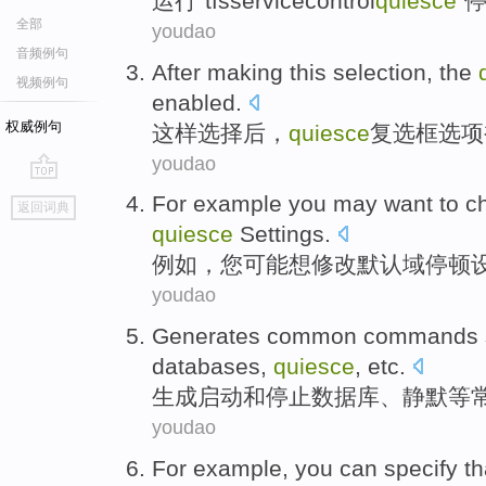
运行
“
tfsservicecontrol
quiesce
”
全部
youdao
音频例句
After
making this
selection
,
the
视频例句
enabled
.
权威例句
这样
选择
后
，
quiesce
复选框
选项
youdao
go
For example
you
may
want to
c
返回词典
top
quiesce
Settings
.
例如
，
您
可能
想
修改
默认
域
停顿
youdao
Generates
common
commands
databases
,
quiesce
,
etc
.
生成
启动
和
停止
数据库
、
静默
等
youdao
For example
,
you can
specify
th