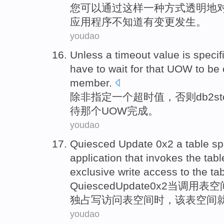
您
可以
通过
这样
一
种
方式
透明
地
应用程序
不
知道
有
变更
发生。
youdao
Unless
a
timeout value
is
specif
have
to
wait for
that
UOW
to be
member
.
除非
指定
一个
超
时值
，否则
db2st
待
那个
UOW
完成
。
youdao
Quiesced
Update
0
x2
a
table
sp
application
that
invokes
the
tabl
exclusive
write
access
to the
ta
Quiesced
Update
0
x2
当
调用
表
空
独占
写
访问
表空间时，
该表
空间
youdao