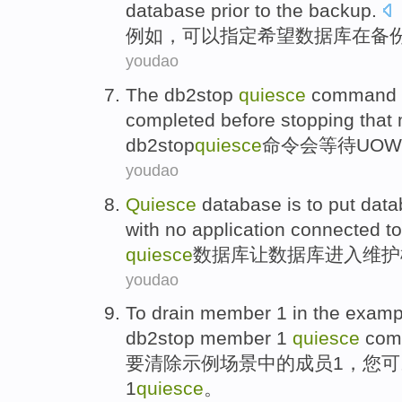
database
prior
to the
backup
.
例如
，
可以
指定
希望
数据库
在
备
youdao
The db2stop
quiesce
command
completed
before
stopping
that
db2stop
quiesce
命令
会
等待
UOW
youdao
Quiesce
database
is
to put
data
with
no
application
connected
t
quiesce
数据库
让
数据库
进入
维护
youdao
To
drain
member
1
in the
examp
db2stop
member
1
quiesce
com
要
清除
示例
场景
中的
成员
1
，
您
可
1
quiesce
。