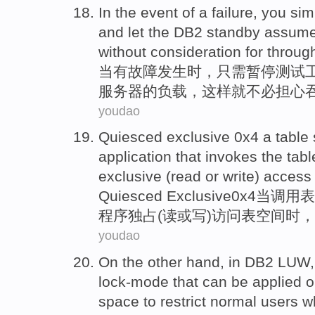
In the
event
of a
failure
,
you sim
and
let
the
DB2 standby
assum
without
consideration for throug
当
有
故障
发生
时，
只需
暂停
测试
服务器
的
负载
，这样
就不必
担心
youdao
Quiesced
exclusive
0
x4
a
table
application
that
invokes
the
tabl
exclusive
(
read
or
write
)
access
Quiesced
Exclusive
0
x4
当
调用
表
程序
独占
(
读
或
写
)
访问
表空间时，
youdao
On the other
hand,
in
DB2
LUW
lock-mode
that can be
applied
o
space
to
restrict
normal
users
w