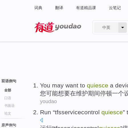
词典
翻译
有道精品课
云笔记
中英
有道 - 网易旗下搜索
双语例句
You
may
want
to
quiesce
a
devi
全部
您
可能
想
要
在
维护
期间停顿
一个
口语
youdao
书面语
Run
“
tfsservicecontrol
quiesce
”
论文
原声例句