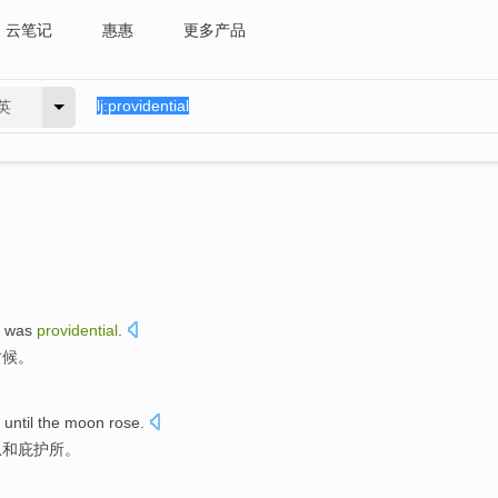
云笔记
惠惠
更多产品
英
was
providential
.
时候。
until
the
moon
rose.
息
和
庇护所
。