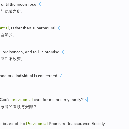
until
the moon
rose.
憩
与
隐蔽之所
。
ntial
,
rather
than
supernatural
.
超自然的。
l
ordinances
, and to His
promise
.
的
应许
不改变。
hood
and
individual
is
concerned
.
God
's
providential
care
for
me
and
my family
?
和家庭
的
看顾
与安排
？
he
board
of
the
Providential
Premium Reassurance Society.