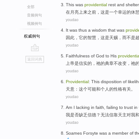
This
was
providential
rest
and
shelter
全部
在
月亮
上来之前，
这
是一
个
幸运
的
休
音频例句
youdao
视频例句
It
was thus
a
wisdom
that
was
provide
权威例句
因此
，
它
的
智慧
，
这
是
天赐
，
而
不是
youdao
go
Faithfulness
of
God
to
His
providentia
返回词典
top
上帝
是
信实
的
，
祂
的
典章
不改变，祂
youdao
Providential
:
This
disposition
of
likeli
天意
：
这个
可能
和
个人
的
性格
有关
。
youdao
Am
I
lacking
in faith,
failing to
trust
in
我
是否缺乏
信德？
无法
信
靠
天主
对
我
youdao
Soames Forsyte
was
a member
of
t