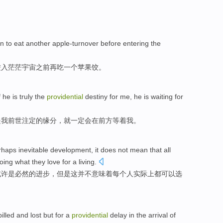
。
on
to
eat
another
apple-turnover
before
entering
the
进入
茫茫
宇宙
之前
再
吃
一个
苹果
饺
。
f
he
is truly
the
providential
destiny for
me
, he
is
waiting for
是
我
前世
注定的缘分，
就
一定会
在前方
等
着我。
rhaps
inevitable
development
,
it
does not
mean that
all
doing
what
they
love
for a living
.
或许
是必然
的
进步
，但是
这
并不
意味着
每个
人
实际上都
可以
选
。
illed and lost but
for
a
providential
delay
in the
arrival
of