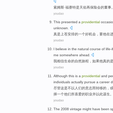
索姆
斯·福赛特
是
天佑再保险会
的
董事
youdao
This presented
a
providential
occasi
unknown.
真是上苍安排的
一
个好
机会
，要他在
youdao
I
believe in
the
natural
course of
life-i
me
somewhere ahead
.
我
相信
生命
的
自然
旅程，如果
他
真的
youdao
Although
this
is
a
providential
and
pe
individuals
actually
pursue
a
career 
尽管
这
是
不以人们的
意志
而
转移的，
择
一个
他们
所
喜爱
的
职业
并以此谋生
youdao
The 2008
vintage
might
have been
sp