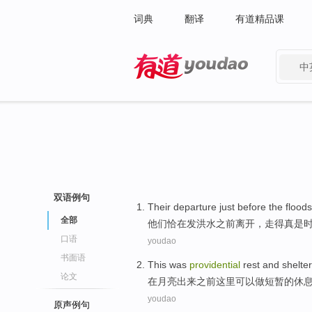
词典
翻译
有道精品课
中
有道 - 网易旗下搜索
双语例句
Their
departure
just
before
the
floods
全部
他们
恰
在
发洪水
之前
离开
，走得真是
口语
youdao
书面语
This
was
providential
rest
and
shelter
论文
在
月亮
出来
之前
这里
可以做
短暂
的
休
youdao
原声例句