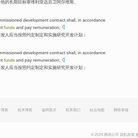
击
他的
长期
目标
塞维利亚
边后卫
阿尔维斯
。
mmissioned
development
contract
shall
,
in accordance
nt
funds
and
pay remuneration;
开发人
应当
按照
约定制定
和
实施研究开发计划；
mmissioned
development
contract
shall
,
in accordance
nt
funds
and
pay remuneration;
开发人
应当
按照
约定制定
和
实施研究开发计划；
方博客
技术博客
诚聘英才
联系我们
站点地图
网络举报
© 2026 网易公司
隐私政策