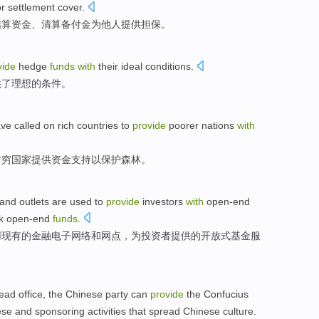
or
settlement
cover.
结算
资金
、
清算
备付金
为
他人
提供
担保
。
vide
hedge
funds
with
their ideal
conditions
.
供了
理想
的
条件
。
ve called on
rich
countries
to
provide
poorer
nations
with
贫穷
国家
提供
资金支持
以
保护
森林
。
and
outlets
are
used
to
provide
investors
with
open-end
k
open-end
funds
.
用
现有的
金融
电子
网络
和
网点
，
为
投资者
提供的
开放式
基金
服
ead office
, the
Chinese
party
can
provide
the Confucius
ese
and
sponsoring
activities
that
spread
Chinese
culture
.