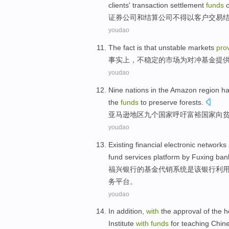
clients'
transaction
settlement
funds
证券
公司
和
结算
公司
不得以
客户
交易
youdao
The fact
is that
unstable
markets
pro
事实上
，
不稳定
的
市场
为
对冲
基金
提
youdao
Nine
nations
in the
Amazon
region
ha
the
funds
to
preserve
forests
.
亚马逊
地区
九个
国家
呼吁
富裕
国家
向
youdao
Existing
financial
electronic
networks
fund
services
platform
by Fuxing
ban
福兴
银行
的
基金
代销系统
是
该银行
利
务
平台
。
youdao
In addition
,
with
the
approval
of the
h
Institute
with
funds
for
teaching
Chin