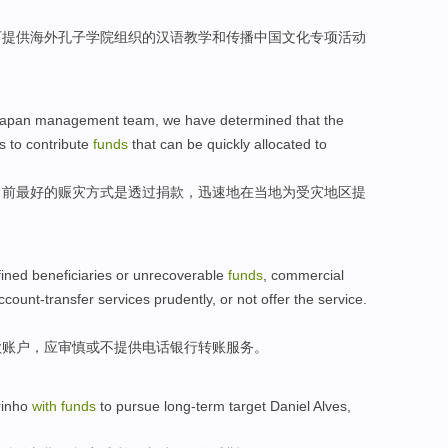
可
提供
海外
孔子
学院
组织的
汉语
教学
和
传播
中国文化
专项
活动
apan
management
team
,
we
have determined that
the
is
to
contribute
funds
that can be quickly allocated to
目前
最好
的
赈灾
方式
是
透过
捐款
，
迅速
地在当地为
受灾
地区
提
ined
beneficiaries
or unrecoverable
funds
, commercial
count-transfer services
prudently
,
or
not
offer
the
service
.
款
账户
，
应
审慎
或
不
提供
电话
银行
转账
服务
。
inho
with
funds
to
pursue
long-term
target
Daniel
Alves
,