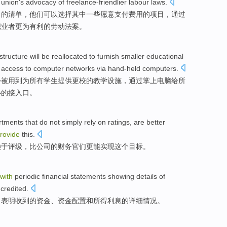
union's
advocacy
of
freelance-friendlier labour
laws
.
目
的
清单，
他们
可以
选择
其中一些
愿意
支付费用的项目，通过
职业者
更为有利的劳动法案。
astructure
will
be reallocated
to furnish
smaller
educational
access
to
computer
networks
via
hand-held
computers
.
会
被
用到
为
所有
学生
提供更校的
教学
设施
，
通过
掌上
电脑
给
所
心的接入口。
rtments
that
do not
simply
rely
on
ratings
, are
better
rovide
this
.
赖
于
评级
，
比
公司
的
财务
官们
更
能
实现这个目标。
with
periodic
financial
statements
showing
details
of
 credited
.
，
表明
收到
的
资金
、资金
配置
和
所得利息的
详细情况
。