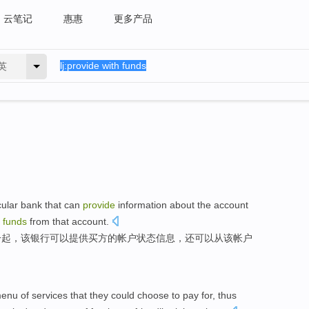
云笔记
惠惠
更多产品
英
cular
bank
that
can
provide
information
about the
account
funds
from
that
account.
一起，
该
银行
可以
提供
买方的
帐户
状态
信息
，
还
可以
从
该帐户
enu of
services
that
they
could
choose
to pay
for, thus