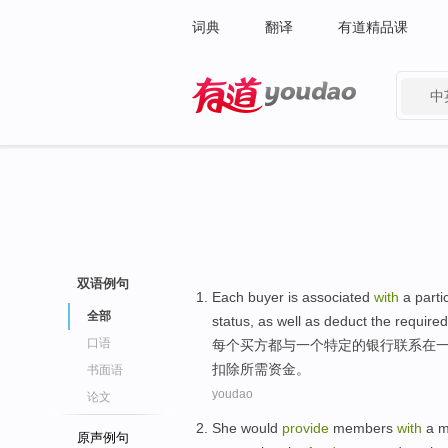
词典
翻译
有道精品课
中
有道 - 网易旗下搜索
双语例句
Each
buyer
is
associated
with
a
parti
全部
status
,
as well
as
deduct
the required
口语
每个
买方
都
与
一个
特定
的
银行
联系
在
扣除
所需
资金
。
书面语
youdao
论文
She
would
provide
members
with
a
m
原声例句