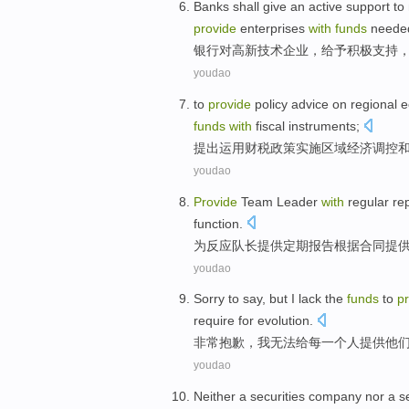
Banks
shall
give
an active
support
to
provide
enterprises
with
funds
needed
银行
对
高新
技术
企业
，
给予
积极
支持
youdao
to
provide
policy
advice
on
regional
e
funds
with
fiscal
instruments;
提出运用
财税
政策
实施
区域
经济
调控
youdao
Provide
Team Leader
with
regular
re
function.
为
反应
队长
提供
定期
报告
根据
合同
提
youdao
Sorry
to say, but
I
lack
the
funds
to
p
require for
evolution
.
非常抱歉
，
我
无法
给
每一个人
提供他
youdao
Neither a securities
company
nor
a
s