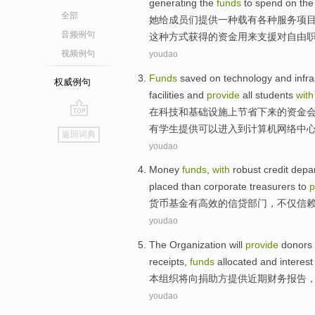
generating
the
funds
to spend on
the
全部
她
给
成员们
提供
一种载有
各种
服务
项
音频例句
这种
方式获得
的
资金
用来支援对自由
视频例句
youdao
Funds
saved
on
technology
and
infr
权威例句
facilities
and
provide
all
students
with
在
科技
和
基础
设施上
节省下来
的
资金
go
有学生提供可以
进入
到
计算机
网络
中
返回词典
top
youdao
Money
funds
,
with
robust
credit
depa
placed
than
corporate
treasurers
to
p
货币
基金
有
高效
的
信贷
部门
，
不仅
信
youdao
The
Organization
will
provide
donors
receipts
,
funds
allocated
and
interest
本
组织
将
向捐助方
提供
近期
财务
报告
youdao