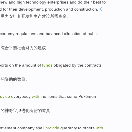
 new and
high
technology
enterprises
and
do their best to
 for
their
development
,
production
and
construction
.
，
尽力
安排
其
开发
和
生产
建设
所需
资金
。
conomy
regulations
and
balanced
allocation
of
public
和
综合平衡
社会
财力
的
建议
；
ports
on
the
amount
of
funds
obligated by
the
contracts
供
的
资助
的
数目
。
rovide
everybody
with
the
items that some Pokémon
们的神奇宝贝进化所需
的
道具
。
ettlement
company
shall
provide
guaranty
to
others
with