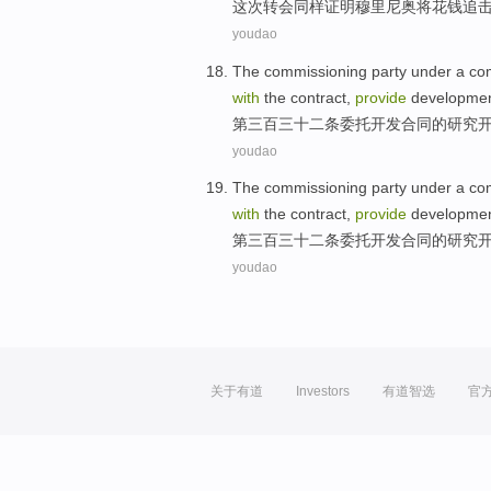
这次
转会
同样
证明
穆里尼奥
将花钱
追
youdao
The commissioning party under a
co
with
the contract,
provide
developme
第三百三十二条
委托
开发
合同
的研究
youdao
The commissioning party under a
co
with
the contract,
provide
developme
第三百三十二条
委托
开发
合同
的研究
youdao
关于有道
Investors
有道智选
官