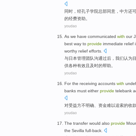
同时
，经孔子学院
总部
同意
，
中方
还
的
经费
资助。
youdao
As
we
have communicated
with
our
J
best
way
to
provide
immediate
relief
worthy
relief
efforts.
与
日本
管理
团队
沟通
过后
，
我们
认为
供
各种有效且及时的帮助。
youdao
For
the receiving
accounts
with
undef
banks
must
either
provide
telebank ac
对
受益
方
不明确
、
资金
难以追索的收
youdao
The
transfer would
also
provide
Mour
the
Sevilla
full-back
.