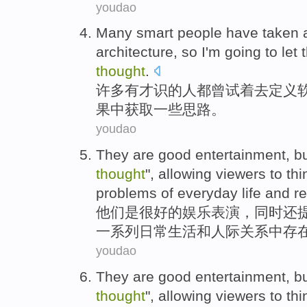
youdao
Many
smart
people
have taken
a
architecture
,
so
I'm
going
to let
thought
.
许多有
才识
的
人
都
曾
试
着
去
定义
果中获取
一些
思路
。
youdao
They
are
good
entertainment
,
b
thought
",
allowing
viewers
to
thi
problems
of
everyday
life
and
re
他们
是
很好的
娱乐表演
，
同时
还
一系列
日常
生活
和
人际关系
中
存
youdao
They
are
good
entertainment
,
b
thought
",
allowing
viewers
to
thi