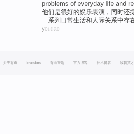
problems
of
everyday
life
and
re
他们
是
很好的
娱乐表演
，
同时
还
一系列
日常
生活
和
人际关系
中
存
youdao
关于有道
Investors
有道智选
官方博客
技术博客
诚聘英