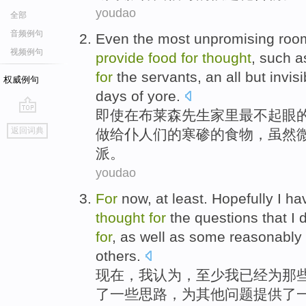
youdao
全部
音频例句
Even
the most
unpromising
roo
视频例句
provide
food
for
thought
,
such a
for
the servants
, an all
but
invis
权威例句
days of
yore
.
即使
在
布莱
森
先生
家里
最
不起眼
go
返回词典
做
给
仆人
们的
寒碜
的
食物
，虽然
top
派
。
youdao
For
now
,
at least
.
Hopefully
I
ha
thought
for
the
questions
that I
d
for
, as well as
some
reasonably
others
.
现在
，
我
认为
，
至少
我
已经
为
那
了
一些
思路，为
其他
问题提供了