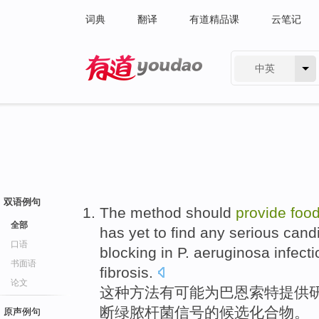
词典
翻译
有道精品课
云笔记
中英
有道 - 网易旗下搜索
双语例句
The
method
should
provide
foo
全部
has
yet
to find
any serious
cand
口语
blocking in P.
aeruginosa
infecti
书面语
fibrosis.
论文
这种
方法
有
可能
为
巴
恩
索特
提供
断绿脓杆菌信号的
候选
化合物
。
原声例句