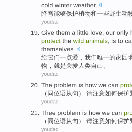
cold
winter
weather
.
降雪
能够
保护
植物
和
一些
野生
动
youdao
Give
them
a little
love
,
our
only
protect
the
wild
animals
,
is
to
ca
themselves
.
给
它们
一点
爱
，
我们
唯一
的
家园
物
，
就是
关爱
人类
自己。
youdao
The
problem
is
how
we can
prot
（同位语从句） 请注意
如何
保护
youdao
Thee
problem
is
how
we can
pr
（
同位语
从句） 请注意
如何
保护
youdao