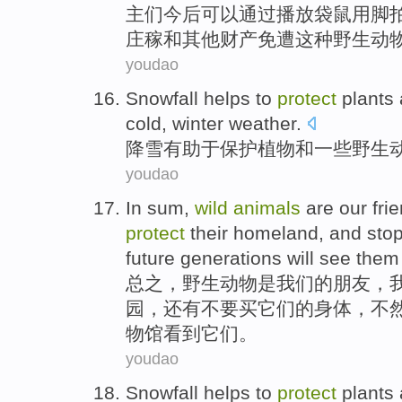
主们
今后
可以
通过
播放
袋鼠
用
脚
庄稼
和
其他
财产
免遭这种
野生
动
youdao
Snowfall
helps to
protect
plants
cold
,
winter
weather.
降雪
有助于
保护
植物
和
一些
野生
youdao
In sum
,
wild
animals
are
our
fri
protect
their
homeland
,
and
sto
future generations
will
see
them
总之
，
野生
动物
是
我们
的
朋友
，
园
，
还有
不
要买
它们的
身体
，
不
物馆
看到
它们
。
youdao
Snowfall helps
to
protect
plants