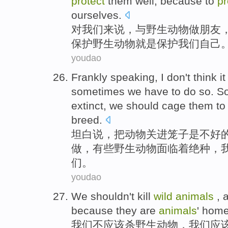
protect
them
well,
because
to
pr
ourselves
.
对
我们
来说，
与
野生
动物
做
朋友
保护
野生
动物
就是
保护
我们自己
youdao
Frankly
speaking
, I don't
think
it
sometimes
we
have to
do
so.
S
extinct,
we
should
cage
them
t
breed.
坦白
说
，
把
动物
关进笼子
是
不好
做
，
有些
野生
动物面临着
绝种
，
们。
youdao
We
shouldn
't
kill
wild
animals
, 
because
they
are
animals
' home
我们
不
应该
杀
野生
动物
，我们
应