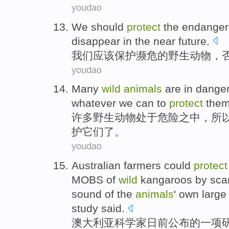
youdao
W
e should
protect
the endange
disappear in the near future.
我
们应该保护濒危的野生动物，
youdao
M
any
wild
animals
are in danger,
whatever we can to
protect
them
许
多野生动物处于危险之中，所
护它们了。
youdao
Australian
farmers
could
protect
MOBS of
wild
kangaroos
by
sca
sound
of
the
animals
' own larg
study
said.
澳大利亚
科学家日前公布
的
一项