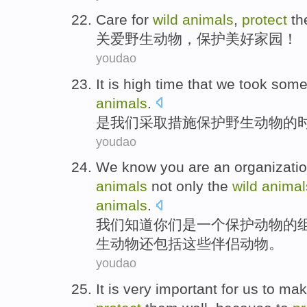
Care for
wild
animals
,
protect
th
关爱
野生
动物
，
保护
美好
家园
！
youdao
It is
high time
that
we
took som
animals
.
是
我们
采取
措施
保护
野生
动物
的
youdao
We
know
you
are
an
organizati
animals
not only
the
wild
animal
animals
.
我们
知道
你们
是
一个
保护
动物
的
生
动物
还
包括
这些
伴侣
动物。
youdao
It
is
very
important
for
us
to ma