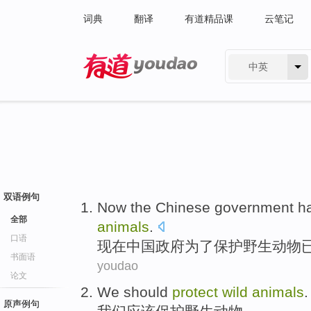
词典
翻译
有道精品课
云笔记
中英
有道 - 网易旗下搜索
双语例句
N
ow the Chinese government h
全部
animals
.
口语
现
在中国政府为了保护野生动物
书面语
youdao
论文
We
should
protect
wild
animals
.
原声例句