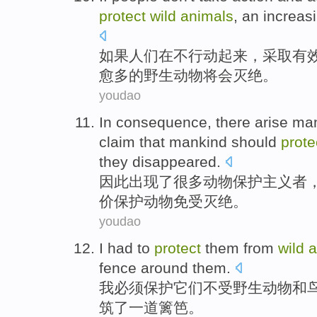
protect
wild
animals
,
an increas
如果
人们
在
不
行动
起来，
采取
有
愈
多
的
野生动物
将会
灭绝。
youdao
In
consequence
,
there arise
ma
claim that
mankind
should
prote
they
disappeared
.
因此
出现
了
很多
动物
保护主义者
价
保护
动物
免受灭绝。
youdao
I
had to
protect
them
from
wild
a
fence
around
them
.
我
必须
保护
它们
不受
野生
动物
和
筑了
一道
篱笆。