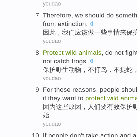
youdao
Therefore
,
we
should
do
someth
from extinction
.
因此
，
我们
应该
做
一些事情
来
保
youdao
Protect
wild
animals
, do
not
figh
not catch
frogs
.
保护
野生
动物
，
不
打
鸟
，不
捉
蛇
youdao
For
those
reasons
,
people
shou
if they
want
to
protect
wild
anima
因为
这些
原因
，
人们
要
有效
保护
始。
youdao
If
people
don't
take action
and
a