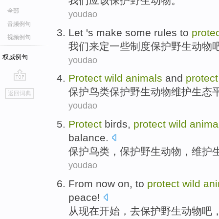
我们
应该
保护
野生
动物
。
全部
youdao
音频例句
Let
's make
some
rules
to
prote
视频例句
我们来
定
一些
制度
保护
野生
动物
权威例句
youdao
Protect
wild
animals
and
protect
go
保护
鸟类保护
野生
动物
维护
生态
返回词典
top
youdao
Protect
birds
,
protect
wild
anima
balance
.
保护
鸟类
，保护
野生
动物
，
维护
youdao
From
now
on,
to
protect
wild
an
peace
!
从
现在
开始，
去
保护
野生
动物
吧