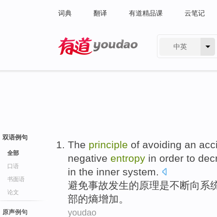
词典
翻译
有道精品课
云笔记
中英
有道 - 网易旗下搜索
双语例句
The
principle
of
avoiding
an acc
全部
negative
entropy
in order to
dec
口语
in the
inner
system
.
书面语
避免
事故
发生
的
原理
是
不断
向
系
论文
部
的熵
增加
。
youdao
原声例句