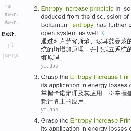
全部
Entropy
increase
principle
in
iso
音频例句
deduced
from
the
discussion
of
视频例句
Boltzmann
entropy
, has
further
d
open
system
as
well.
权威例句
通过对克
劳
修斯
熵
、
玻
耳兹曼熵
统
的熵
增加
原理
，
并
把孤立系统
go
返回词典
熵原理。
top
youdao
Grasp
the
Entropy
Increase
Prin
its
application
in
energy
losses
掌握
卡诺定理
及其
应用
。※掌握
耗
计算
上的应用。
youdao
Grasp
the
Entropy
Increase
Prin
its
application
in
energy
losses