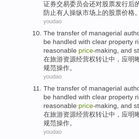
证券
交易委员会还
对
股票
发行
后
防止
有人操纵
市场
上
的
股票
价格
youdao
The
transfer
of
managerial autho
be handled with
clear
property r
reasonable
price
-making
, and
s
在
旅游
资源
经营权
转让
中
，
应
明
规范
操作
。
youdao
The
transfer
of
managerial autho
be handled with
clear
property r
reasonable
price
-making
, and
s
在
旅游
资源
经营权
转让
中
，
应
明
规范
操作
。
youdao