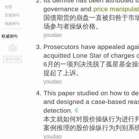
Its demise
has been
attributed t
全部
governance
and
price
manipulat
音频例句
国债
期货的崩盘
一直
被
归咎于
市
视频例句
场参与者
操纵
价格
。
youdao
权威例句
Prosecutors have
appealed
aga
acquitted Lone Star
of
charges
go
返回词典
top
6月
的
一项
判决
洗脱了
孤星
基金操
提起了
上诉。
youdao
This paper
studied
on
how
to
de
and
designed
a
case-based
rea
detection.
本文
就
如何
对
股价
操纵行为进行
案例
推理
的股价操纵行为判别
系
youdao