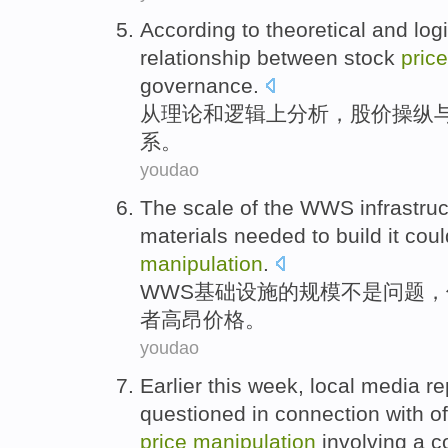
According
to
theoretical
and
log
relationship
between
stock
price
governance
.
从
理论
和
逻辑上
分析
，
股价
操纵
系
。
youdao
The
scale
of
the
WWS
infrastru
materials
needed to build
it cou
manipulation
.
WWS
基础设施
的
规模
不是
问题，
者
高昂价格。
youdao
Earlier
this
week
,
local
media
re
questioned
in
connection
with
of
price
manipulation
involving a
c