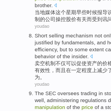
brother
.
当地
媒体
这个
星期
早些时候
报导
制
的
公司
操控
股价
有关
而
受到
讯
youdao
Short
selling
mechanism
not on
justified by
fundamentals
, and h
efficiency
,
but
to
some
extent c
behavior
of the
insider
.
卖空
机制
不仅
可以
促使
资产的
价
有效性
，
而且
在
一定
程度
上
减少
为
。
youdao
The SEC
oversees
trading
in
st
well, administering
regulations
d
manipulation
of
the
price
of
a
st