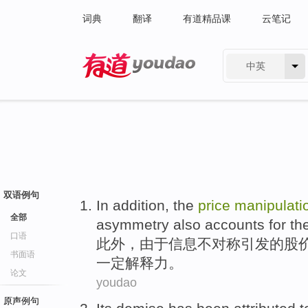
词典
翻译
有道精品课
云笔记
中英
有道 - 网易旗下搜索
双语例句
In addition
, the
price
manipulati
全部
asymmetry
also
accounts
for
th
口语
此外
，
由于
信息
不
对称
引发的
股
书面语
一定解释力
。
论文
youdao
原声例句