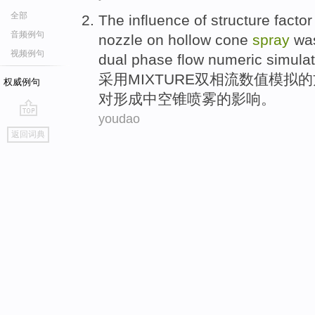
全部
The
influence
of
structure
factor
音频例句
nozzle
on
hollow
cone
spray
wa
视频例句
dual
phase
flow
numeric
simulat
采用M
IXTURE
双
相
流
数值
模拟
的
权威例句
对
形成中空
锥
喷雾
的
影响
。
youdao
go
返回词典
top