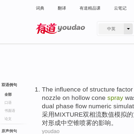
词典
翻译
有道精品课
云笔记
中英
有道 - 网易旗下搜索
双语例句
The
influence
of
structure
factor
全部
nozzle
on
hollow
cone
spray
wa
口语
dual
phase
flow
numeric
simulat
书面语
采用M
IXTURE
双
相
流
数值
模拟
的
论文
对
形成中空
锥
喷雾
的
影响
。
youdao
原声例句