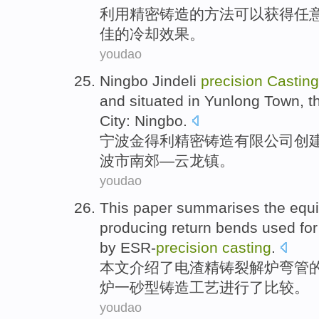
利用
精密
铸造
的
方法
可以
获得
任
佳
的冷却效果。
youdao
Ningbo
Jindeli
precision
Casting
and
situated
in
Yunlong
Town
, t
City:
Ningbo
.
宁波
金得利
精密
铸造
有限
公司
创
波市
南郊—
云龙
镇
。
youdao
This paper
summarises the
equ
producing return
bends
used fo
by ESR-
precision
casting
.
本文
介绍了电渣精铸
裂解炉
弯
管
炉
一砂型铸造工艺进行了比较。
youdao