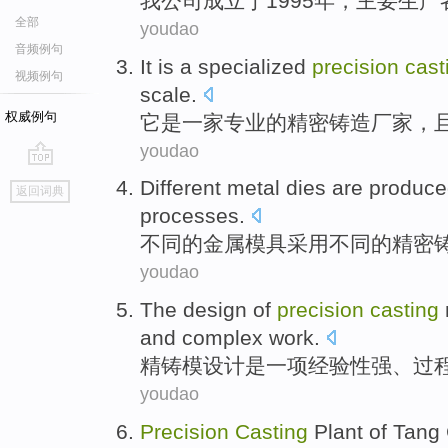
我
公司
成立
于1995年，
主要
生产
全部
youdao
音频例句
It
is
a specialized
precision
cast
视频例句
scale
.
权威例句
它
是
一家
专业的
精密
铸造
厂家
，
youdao
go
Different
metal
dies are produc
返回词典
top
processes
.
不同
的
金属
模具
采用
不同的
精密
youdao
The
design
of
precision
casting
and
complex
work
.
精
铸模
设计
是
一项
经验性
强、过
youdao
Precision
Casting
Plant of Tang