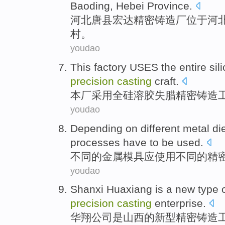
Baoding
,
Hebei
Province.
河北
唐县宏达
精密
铸造厂
位于
河
村。
youdao
This factory
USES the
entire
sil
precision
casting
craft
.
本厂
采用
全
硅
溶胶
失
腊
精密
铸造
youdao
Depending on
different
metal
di
processes have
to be
used
.
不同
的
金属
模具
应
使用
不同的
精
youdao
Shanxi Huaxiang
is
a
new type
precision
casting
enterprise
.
华翔
公司
是
山西
的
新型
精密
铸造