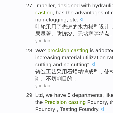
Impeller
,
designed
with
hydrauli
casting
, has the
advantages
of
non-clogging
,
etc
.
叶轮采用
了先进
的
水力
模型
设计
果显著
、防
缠绕
、无堵塞等特点
youdao
Wax
precision
casting
is
adopte
increasing
material
utilization ra
cutting
and
no
cutting
".
铸造
工艺
采用
石蜡
精铸成型，使
削
、
不
切削目的；
youdao
Ltd
, we have 5 departments,
lik
the
Precision
casting
Foundry
,
t
Foundry
, Testing
Foundry
.