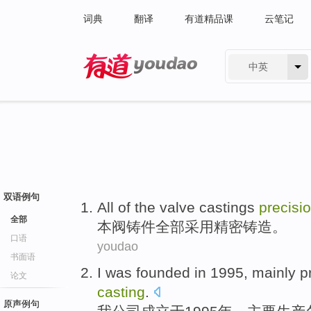
词典
翻译
有道精品课
云笔记
中英
有道 - 网易旗下搜索
双语例句
All of
the
valve
castings
precisi
全部
本
阀
铸件全部采用
精密
铸造
。
口语
youdao
书面语
I
was founded
in 1995,
mainly
p
论文
casting
.
原声例句