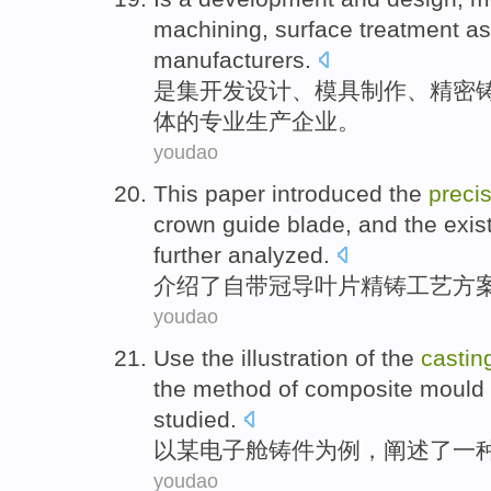
machining
,
surface
treatment
as
manufacturers
.
是
集
开发
设计
、
模具
制作
、
精密
体
的
专业
生产企业。
youdao
This paper introduced
the
preci
crown
guide
blade
, and the
exis
further
analyzed
.
介绍
了
自带冠
导
叶片
精铸
工艺
方
youdao
Use the
illustration of
the
castin
the
method of
composite
mould
studied.
以
某
电子
舱
铸件
为
例，阐述
了一
youdao