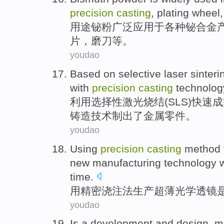
precision
casting
,
plating
wheel
用途
铋
粉
广泛
应用
于
各种
铋
合金
片
，
磨刀
等。
youdao
Based on
selective
laser
sinteri
with
precision
casting
technolog
利用
选择性
激光
烧结
(
SLS
)
快速
成
铸造
技术
制出了
金属
零件
。
youdao
Using
precision
casting
method
new
manufacturing
technology
time.
用
精密
浇注
法
生产
超薄光学
透镜
youdao
Is
a development
and
design
,
m