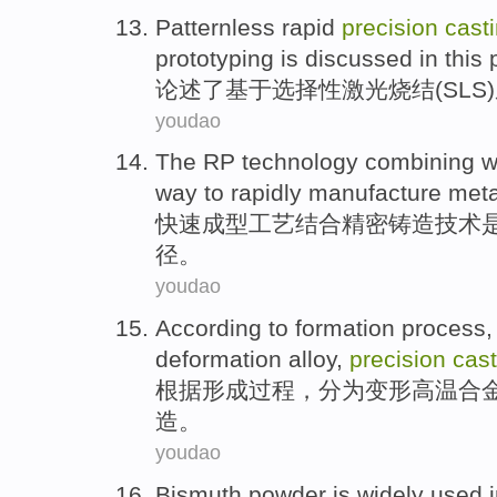
Patternless
rapid
precision
cast
prototyping
is
discussed
in this 
论述了
基于
选择性激光烧结(
SLS
)
youdao
The
RP
technology
combining w
way
to
rapidly
manufacture
meta
快速成型
工艺
结合
精密
铸造技术
径
。
youdao
According to
formation
process
deformation
alloy
,
precision
cast
根据
形成
过程
，
分为
变形
高温
合
造
。
youdao
Bismuth
powder
is
widely
used i