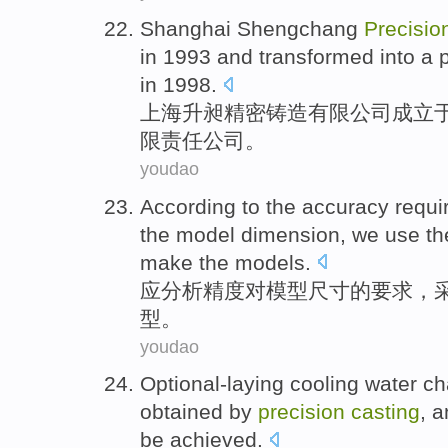
Shanghai
Shengchang
Precisio
in
1993 and transformed into a
in 1998.
上海
升
昶
精密
铸造
有限
公司
成立
限
责任
公司。
youdao
According to
the
accuracy
requi
the
model
dimension
,
we use
th
make
the
models
.
应
分析
精度
对
模型
尺寸
的
要求
，
型
。
youdao
Optional-laying
cooling
water ch
obtained
by
precision
casting
, 
be achieved.