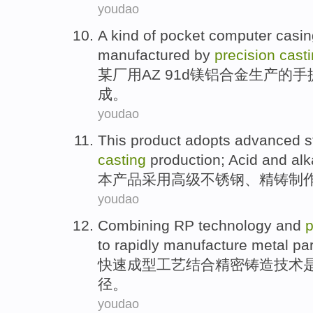
youdao
A
kind
of
pocket
computer
casin
manufactured
by
precision
cast
某
厂
用AZ
91d
镁
铝合金
生产
的
手
成。
youdao
This
product
adopts
advanced
s
casting
production
;
Acid
and
alk
本
产品
采用
高级
不锈钢
、
精铸
制
youdao
Combining
RP
technology
and
p
to
rapidly
manufacture
metal
par
快速成型
工艺
结合
精密
铸造技术
径
。
youdao