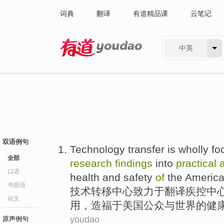
词典
翻译
有道精品课
云笔记
中英
有道 - 网易旗下搜索
双语例句
Technology
transfer
is wholly
fo
全部
research
findings
into
practical
口语
health
and
safety
of
the
Americ
书面语
技术
转移
中心致力于
翻译
疾
控中
论文
用
，
造福于
美国
公众
与
世界
的
健
youdao
原声例句