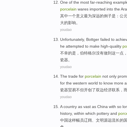
One
of
the most
far-reaching
exampl
porcelain
wares
imported into
the Ar
其中
一个
意义
最为
深远
的
例子
是
：
公
大的
影响
。
youdao
Unfortunately
,
Bottger
failed
to achie
he
attempted to
make
high-quality
po
不幸
的是，
伯特
格尔
没有
做到
这
一点
瓷器
。
youdao
The
trade
for
porcelain
not only
promo
for
the western
world
to
know
more
a
瓷器
贸易
不但
开创
了双边
经济
联系
，
youdao
A
country
as
vast
as
China
with
so
lo
history
,
within which
pottery and
porc
中国
这样
幅员
辽阔
、
文明
源远流长的