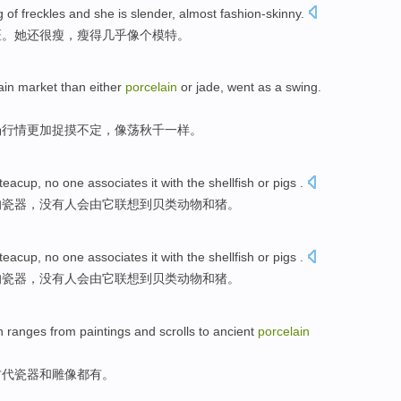
g of
freckles
and
she
is
slender
,
almost
fashion-skinny
.
斑
。
她
还
很
瘦
，瘦得
几乎
像个模特。
ain
market
than
either
porcelain
or
jade
,
went as a swing
.
场行情
更加
捉摸不定
，
像
荡秋千一样。
teacup
,
no
one
associates
it
with
the shellfish
or
pigs
.
的
瓷器
，
没有
人
会由
它
联想
到
贝类动物和猪。
teacup
,
no
one
associates
it
with
the shellfish
or
pigs
.
的
瓷器
，
没有
人
会由
它
联想
到
贝类动物和猪。
ch ranges
from
paintings
and
scrolls
to
ancient
porcelain
古代
瓷器
和
雕像都有
。