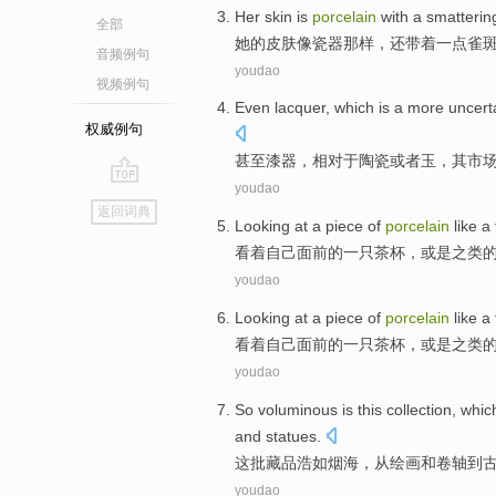
Her
skin
is
porcelain
with
a smatterin
全部
她
的
皮肤
像
瓷器
那样，还
带
着一点
雀
音频例句
youdao
视频例句
Even
lacquer
,
which
is
a more
uncert
权威例句
甚至
漆器
，相对
于
陶瓷
或者
玉
，
其
市
youdao
go
返回词典
top
Looking at
a
piece
of
porcelain
like a
看着
自己面前
的
一只
茶杯
，或是之类
youdao
Looking at
a
piece
of
porcelain
like a
看着
自己面前
的
一只
茶杯
，或是之类
youdao
So
voluminous
is
this
collection
, whi
and
statues
.
这
批
藏品
浩如烟海
，
从
绘画
和
卷轴
到
youdao