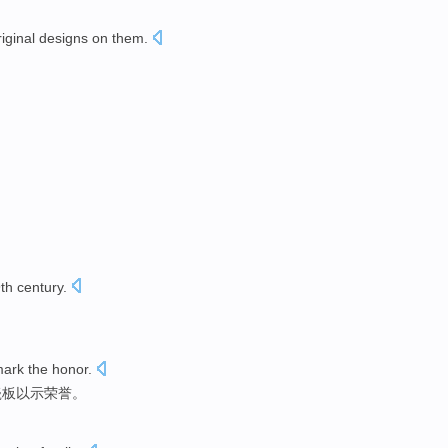
riginal designs on
them.
th
century
.
mark the
honor
.
瓷
板
以示荣誉
。