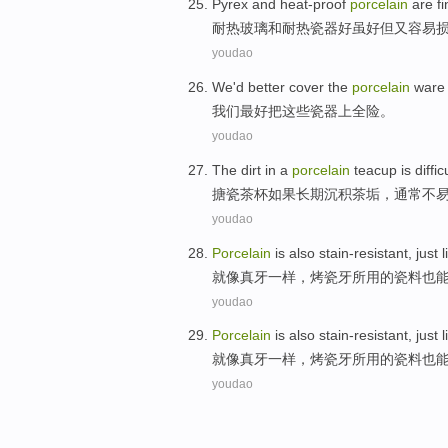
Pyrex
and
heat-proof
porcelain
are
f
耐热
玻璃
和
耐热
瓷器
好
虽好
但
又容易
youdao
We
'd better
cover
the
porcelain
ware
我们
最好
把
这些
瓷器
上
全
险
。
youdao
The
dirt
in a
porcelain
teacup
is diffic
搪瓷
茶杯如果长期沉积茶
垢
，
通常
不
youdao
Porcelain
is also
stain-resistant
,
just
l
就
像
真
牙
一样，
烤瓷牙
所用的
瓷
料
也
youdao
Porcelain
is also
stain-resistant
,
just
l
就
像
真
牙
一样，
烤瓷牙
所用的
瓷
料
也
youdao