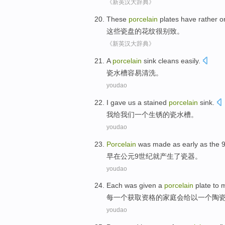
《新英汉大辞典》
These
porcelain
plates
have rather o
这些
瓷盘
的
花纹
很别致。
《新英汉大辞典》
A
porcelain
sink
cleans
easily
.
瓷
水槽
容易
清洗
。
youdao
I
gave
us
a
stained
porcelain
sink
.
我
给
我们
一个
生锈
的
瓷
水槽
。
youdao
Porcelain
was made
as early as
the
9
早
在
公元9
世纪就产生了
瓷器
。
youdao
Each
was given
a
porcelain
plate
to 
每
一
个获取资格的家庭会给以一个
陶
youdao