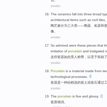
色。
youdao
The ceramics
fall into
three
broad ty
architectural
items
such
as
roof
tiles
,
陶艺
被
分为
三
大类
——
陶器
、
炻器
和
像
。
youdao
So
admired
were
these
pieces that t
imitation
of
porcelain
and instigated
r
这些
瓷器
如此
受人
称赞，以至于
鼓励
youdao
Porcelain
is
a
material
made from
we
technological
processes
.
瓷器
是
一种
由
精选
的瓷土
或
瓷
石
通过
youdao
The
porcelain
is fine and glossy
.
瓷质
细润
。