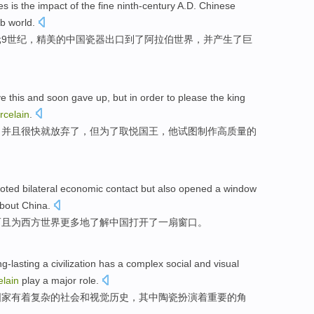
es
is
the
impact
of
the
fine
ninth-century A.D.
Chinese
ab
world
.
元
9世纪，
精美
的
中国
瓷器
出口到了
阿拉伯
世界，并产生了巨
ve
this
and
soon
gave up
,
but
in order to
please
the king
rcelain
.
，
并且
很快就
放弃
了，
但
为了
取悦
国王
，
他
试图
制作
高质量
的
ted bilateral
economic
contact
but also
opened
a
window
bout
China
.
而且
为
西方
世界
更多
地
了解
中国
打开了
一
扇窗口
。
ng-lasting
a
civilization
has a
complex
social
and
visual
elain
play
a
major
role
.
国家
有着
复杂
的
社会
和
视觉
历史
，
其中
陶瓷
扮演
着
重要
的角