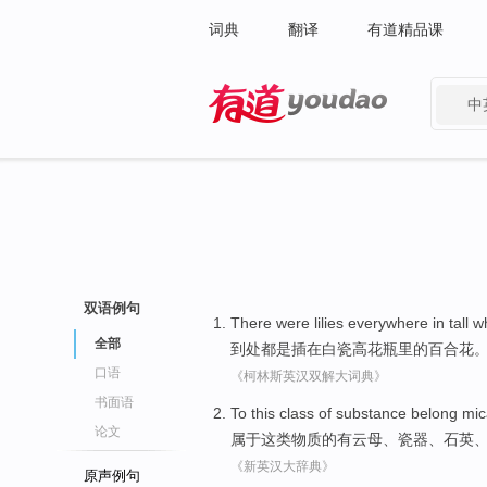
词典
翻译
有道精品课
中
有道 - 网易旗下搜索
双语例句
There
were
lilies
everywhere
in
tall 
全部
到处都
是
插
在
白瓷
高
花瓶里
的
百合花
口语
《柯林斯英汉双解大词典》
书面语
To
this
class
of
substance
belong
mic
论文
属于
这
类
物质
的
有云母
、
瓷器
、
石英
《新英汉大辞典》
原声例句