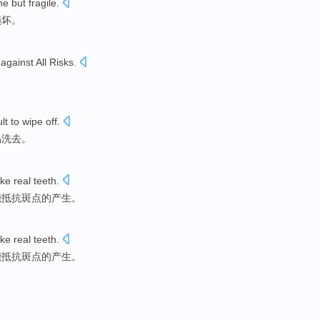
ine
but
fragile
.
损坏
。
against
All
Risks
.
ult
to wipe
off.
易洗去。
ike
real
teeth
.
能抵抗斑点的产生。
ike
real
teeth
.
能抵抗斑点的产生。