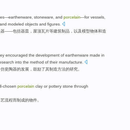
pes
—
earthenware
,
stoneware
,
and
porcelain
—for
vessels
,
and
modeled
objects
and
figures
.
瓷器
——包括
器皿
，
屋顶
瓦片
等
建筑
制品
，
以及
模型
物体
和
造
hey
encouraged
the
development
of
earthenware made
in
esearch into
the
method
of
their
manufacture
.
了
仿
瓷
陶器
的
发展
，鼓励了
其
制造
方法
的
研究
。
ll-chosen
porcelain
clay
or
pottery
stone
through
工艺
流程而制成的物件。