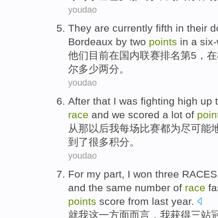
youdao
They
are currently
fifth
in
their 
Bordeaux
by two
points
in a
six-
他们
目前
在
国内
联赛排名
第5
，在
尔多少
两分
。
youdao
After
that
I
was
fighting
high up 
race
and
we
scored
a
lot of
poin
从
那
以后
我
每场
比赛都
为
尽可能
到了很多积分。
youdao
For
my
part
,
I
won
three
RACES
and
the
same
number
of
race
fa
points
score from
last year
.
就
我
这
一方面而言
，
我
获得
三
站