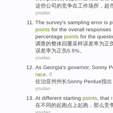
这些
公司
的
竞争
在
工作
场所，
超
youdao
The survey
's
sampling
error is 
points
for the
overall
responses 
percentage
points
for
the quest
调查
的
整体
回覆
采样
误差率
为
正
误差率为正负5.5%。
youdao
As Georgia
's governor
,
Sonny
P
race
.
佐治亚州
州长
Sonny
Perdue
指出
youdao
At
different
starting
points
,
that
在
不同
的起跑点
上起跑
，
那么
竞
youdao