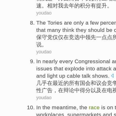
速
。相对我
去年
的
积分
有
提升
。
youdao
The Tories
are
only
a
few
perce
that
many
think
they
should be
保守党
仅仅
在
竞选
中
领先
一点点
说
。
youdao
In
nearly
every
Congressional
a
issues
that
explode into
attack
and
light up
cable
talk shows
.
几乎
在
最近的
所有
国会
和
议会
竞
性
广告
，在
辩论
中得分
以及
在电
youdao
In the meantime
,
the
race
is
on
t
workplaces
,
supermarkets
and
s