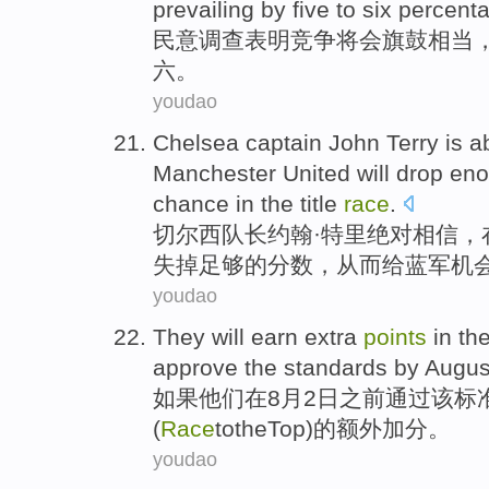
prevailing by five
to
six
percent
民意
调查表明
竞争
将
会
旗鼓相当
六。
youdao
Chelsea
captain
John
Terry
is a
Manchester United
will
drop
eno
chance
in
the title
race
.
切尔西
队长
约翰·
特里
绝对
相信
，
失掉
足够
的
分数
，从而
给
蓝军
机
youdao
They
will
earn
extra
points
in
th
approve
the
standards
by
Augus
如果
他们
在
8月2日之前
通过
该
标
(
Race
to
the
Top
)
的额外
加分
。
youdao