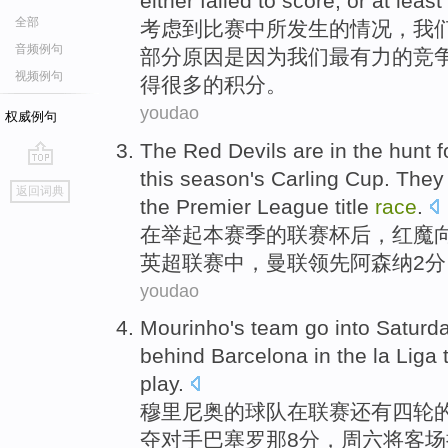
either
failed
to
score
, or
at least
全部
考虑到
比赛
中
所
发生
的情况，
我
音频例句
部分原因
是因为
我们
最有力
的
竞
视频例句
得
很多
的积分。
youdao
权威例句
The Red
Devils
are
in
the hunt f
this
season
's
Carling
Cup
. The
go
返回词典
top
the
Premier
League
title
race
.
在
举起
本
赛季
的
联赛
杯后
，
红魔
英超
联赛中，曼联
领先
阿森纳
2
分
youdao
Mourinho
's
team
go into
Saturda
behind
Barcelona
in
the
la Liga
play.
穆里
尼奥的
球队
在
联赛
还有四轮
夺
对手
巴塞罗那
8
分
，
周六
将客场