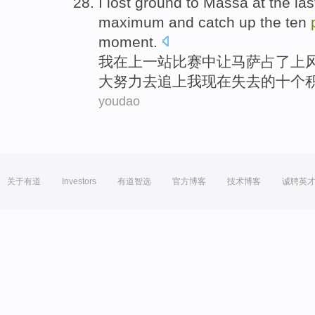
I
lost ground
to Massa
at
the
las
maximum
and catch
up the
ten
moment.
我
在
上
一
站比赛中
让
马萨占了上
大
努力
去
追上我现在失去的
十个
youdao
关于有道
Investors
有道智选
官方博客
技术博客
诚聘英