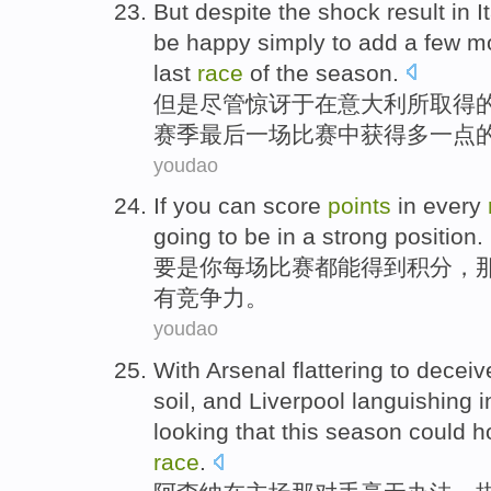
But
despite
the shock
result
in
I
be
happy
simply
to
add a few
m
last
race
of the
season
.
但是
尽管
惊讶于
在
意大利
所取得
赛季
最后
一
场比赛
中
获得多
一点
youdao
If
you
can
score
points
in every
going
to
be
in
a
strong position
.
要是
你
每场
比赛都
能
得到
积分
，
有
竞争力。
youdao
With
Arsenal
flattering to decei
soil,
and
Liverpool
languishing 
looking that this season could 
race
.