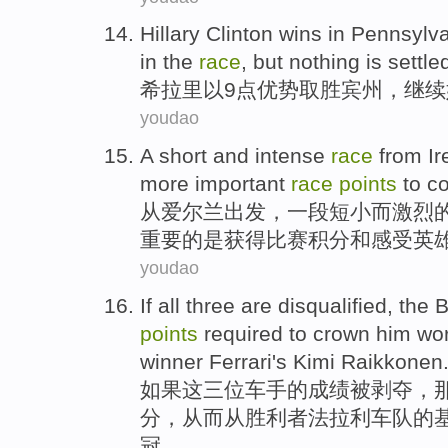
Hillary Clinton
wins
in Pennsylv
in the
race
,
but
nothing is settle
希拉里
以
9
点
优势取胜
宾州
，
继续
youdao
A
short
and
intense
race
from
Ir
more
important
race
points
to co
从
爱尔兰出发
，
一
段短小
而
激烈
重要
的是获得比赛
积分
和
感受英
youdao
If
all
three
are disqualified
,
the B
points
required to
crown
him wo
winner
Ferrari
's
Kimi
Raikkonen
如果
这
三位
车手的成绩
被
剥夺，
分
，从而从
胜利者
法拉利
车队的
冠
。