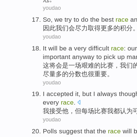
youdao
So
,
we
try to
do
the best
race
an
因此
我们
会尽力
取得
更多
的
积分
youdao
It
will
be
a
very difficult
race
:
our
important
anyway
to pick
up
ma
这
将
会
是
一场
艰难
的
比赛
，
我们
尽量
多的分数
也
很
重要。
youdao
I
accepted
it
,
but
I
always
though
every
race
.
我
接受
他
，
但
每场
比赛我
都
认为
youdao
Polls suggest
that the
race
will