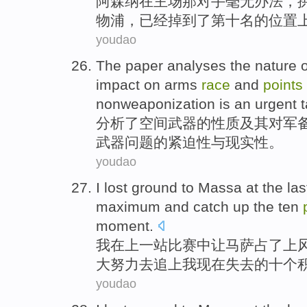
阿森纳
在
主场
那对手毫无办法，
物浦
，
已经
掉到了
第十
名的
位置
youdao
The paper analyses
the
nature
o
impact
on
arms
race
and
points
nonweaponization is an urgent 
分析
了
空间
武器
的
性质
及其
对
军
武器问题
的紧迫性
与现实性。
youdao
I
lost ground
to Massa
at
the
las
maximum
and catch
up the
ten
moment.
我
在
上
一
站比赛中
让
马萨占了上
大
努力
去
追上我现在失去的
十个
youdao