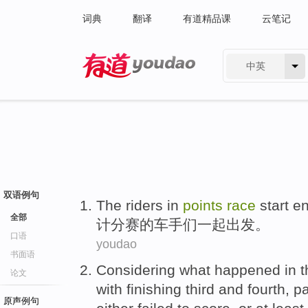
词典
翻译
有道精品课
云笔记
中英
有道 - 网易旗下搜索
双语例句
The riders
in
points
race
start
e
全部
计分
赛
的车手
们
一起
出发
。
口语
youdao
书面语
Considering
what
happened
in
t
论文
with
finishing
third and
fourth
,
pa
原声例句