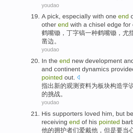
youdao
A
pick
,
especially
with
one
end
o
other
end
with
a
chisel
edge
for
鹤嘴
锄
，丁字镐
一
种鹤嘴锄，
尤
凿
边
。
youdao
In the
end
new
development
an
and
continent
dynamics
provide
pointed
out
.
指出
新的
观测资料为
板块
构造学
的
挑战
。
youdao
His
supporters
loved
him
,
but
b
receiving
end
of
his
pointed
bar
他
的
拥护者们
爱戴
他
，
但是
要当