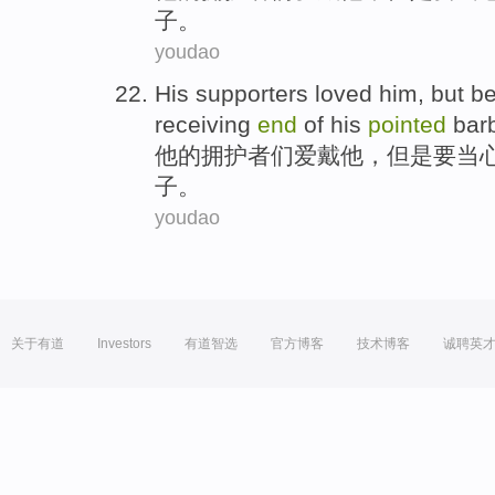
子。
youdao
His
supporters
loved
him
,
but
b
receiving
end
of
his
pointed
bar
他
的
拥护者们
爱戴
他
，
但是
要当
子。
youdao
关于有道
Investors
有道智选
官方博客
技术博客
诚聘英