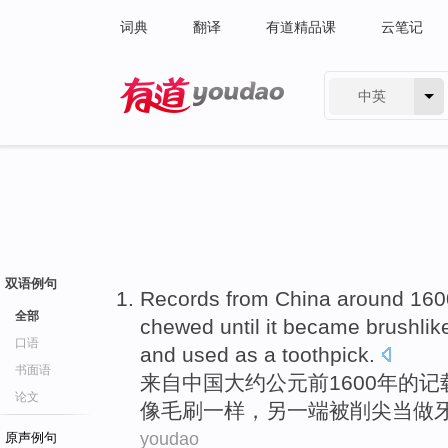
词典
翻译
有道精品课
云笔记
中英
有道 - 网易旗下搜索
双语例句
Records
from
China
around
16
全部
chewed
until it
became brushlik
口语
and
used
as a toothpick
.
书面语
来自
中国
大约
公元前
1600年的
记
论文
像毛刷一样，
另
一端被削
尖
当做
youdao
原声例句