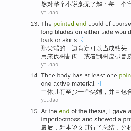
然对
整个
小说毫无
了解
：
每
一个
youdao
The
pointed
end
could
of
cours
long
blades
on either side
woul
bark
or
skins
.
那
尖端
的
一边
肯定
可以
当成
钻头
用来
伐树割
肉
，
或者
刮
树皮
扒兽
youdao
Thee body
has
at
least
one
poi
one
active
material
.
主体
具有
至少
一
个
尖端
，
并且
包
youdao
At the
end
of the
thesis
, I gave 
imperfectness and showed
a
pr
最后
，对本
论文
进行了
总结
，分