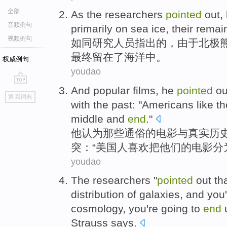
全部
As
the researchers
pointed
out
,
音频例句
primarily
on
sea
ice
,
their
remain
视频例句
如同
研究
人员
指出
的，
由于
北极
最终
留在了海洋中。
权威例句
youdao
And
popular
films
,
he
pointed
ou
go
返回词典
top
with the
past
: "
Americans
like
th
middle
and
end
."
他
认为
那些通俗
的
电影
与
真实
历
突：“
美国人
喜欢
把他们
的
电影
分
youdao
The researchers
"
pointed
out
th
distribution
of
galaxies
, and you
cosmology
, you're
going
to
end
Strauss
says
.