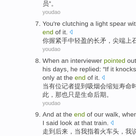
员”。
youdao
You
're clutching a
light
spear
wi
end
of
it.
你
握紧
手中
轻盈
的
长矛
，
尖端
上
youdao
When
an
interviewer
pointed
out
his days,
he
replied
: "
If
it
knocks
only
at the
end
of it.
当
有位记者
提到
吸烟
会
缩短寿命
此，
那
也
只是
生命
后期。
youdao
And at the
end
of our
walk
,
whe
I
said
look at
that
train
.
走到
后来
，
当
我
指着
火车头
，我