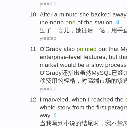
youdao
After a minute
she
backed away
the north
end
of
the station
.
过了
一会儿
，
她
往后
一
站
，用手
youdao
O
'Grady
also
pointed
out that
M
enterprise
-
level
features
,
but
th
market
would be
a
slow
proces
O
'
Grady
还
指出
虽然MySQL
已经
移
费用
的桎梏，对
高端
市场
的
渗
youdao
I
marveled
,
when
I reached
the
whole
story
from
the first
paragr
way
.
当
我
写到
小说
的
结尾时
，我不禁