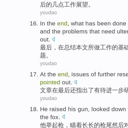
后的
几点
工作
展望
。
youdao
In
the
end
, what has been
done
and
the
problems
that
need
ulte
out.
最后
，
在
总结
本文
所做工作
的基
题
。
youdao
At
the
end
,
issues
of
further
res
pointed
out
.
文章在
最后
还
指出
了
有待进一步
youdao
He
raised his
gun
,
looked
down 
the fox
.
他
举起
枪
，
瞄着
长长的
枪
尾
然后