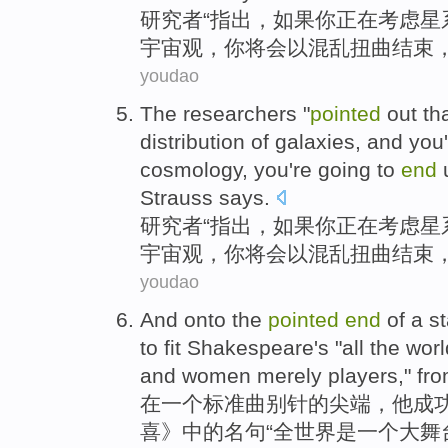
研究者
“
指出
，
如果
你
正在
考虑
星
宇宙观
，你
将会
以
混乱
扭曲
结束
，
youdao
The researchers
"
pointed
out
th
distribution
of
galaxies
, and you
cosmology
, you're
going
to
end
Strauss
says
.
研究者
“
指出
，
如果
你
正在
考虑
星
宇宙观
，你
将会
以
混乱
扭曲
结束
，
youdao
And onto
the
pointed
end
of
a
s
to fit
Shakespeare's
"all
the worl
and
women
merely
players
," fr
在
一
个
标准
曲别针
的
尖端，
他
成
喜》中的名句“
全世界
是
一个
大舞