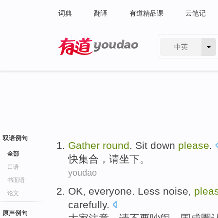
词典
翻译
有道精品课
云笔记
中英
有道 - 网易旗下搜索
双语例句
Gather
round
.
Sit
down
please
.
全部
快集合
，
请
坐下
。
口语
youdao
书面语
OK
, everyone.
Less noise
,
plea
论文
carefully
.
原声例句