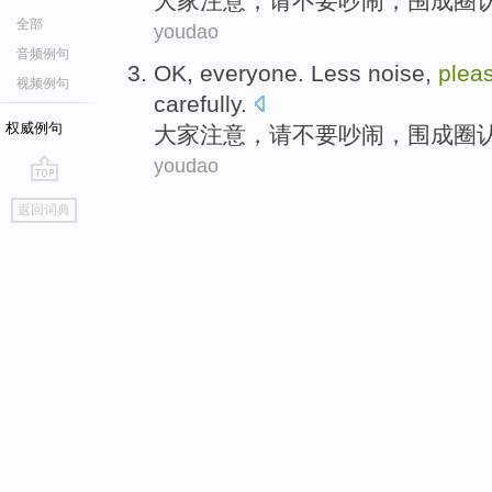
大家注意
，
请
不要
吵闹
，
围成
圈
全部
youdao
音频例句
OK
, everyone.
Less noise
,
plea
视频例句
carefully
.
权威例句
大家注意
，
请
不要
吵闹
，
围成
圈
youdao
go
返回词典
top