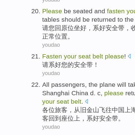
Please
be
seated
and
fasten
yo
tables
should be
returned
to
th
请
您回原位坐好
，
系好安全带
，
正常
位置
。
youdao
Fasten
your
seat
belt
please
!
请
系好
您
的
安全带
！
youdao
All passengers
,
the
plane
will
ta
Shanghai
China
d. c,
please
ret
your
seat
belt
.
各位
旅客，
从
旧金山
飞往
中国
上
客
回到
座位上，系好安全带。
youdao