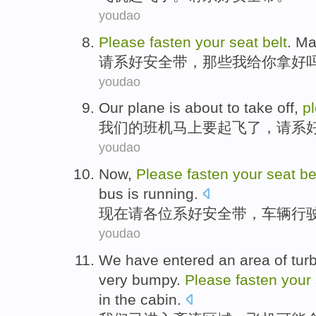
youdao
Please
fasten
your
seat
belt
. M
请
系好安全带
，
那些
我
给
你
拿好
youdao
Our
plane
is about
to take
off,
p
我们
的
班机
马上
要
起飞了，请系
youdao
Now
,
Please
fasten
your
seat
be
bus is running
.
现在
请
各位
系
好安全带，车辆
行
youdao
We
have
entered
an
area
of
tur
very bumpy
.
Please
fasten
your
in
the cabin
.