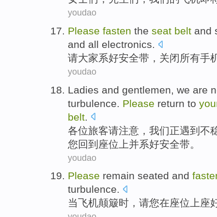
youdao
Please
fasten
the
seat
belt
and
and
all
electronics
.
请
大家
系
好安全带
，
关闭
所有
手
youdao
Ladies and
gentlemen
,
we
are 
turbulence
.
Please
return to
you
belt
.
各位
旅客请注意
，
我们
正
遇到不
您
回到
座位上
并
系好安全带。
youdao
Please
remain seated and
fast
turbulence
.
当飞机
颠簸
时，
请
您
在
座位
上座
youdao