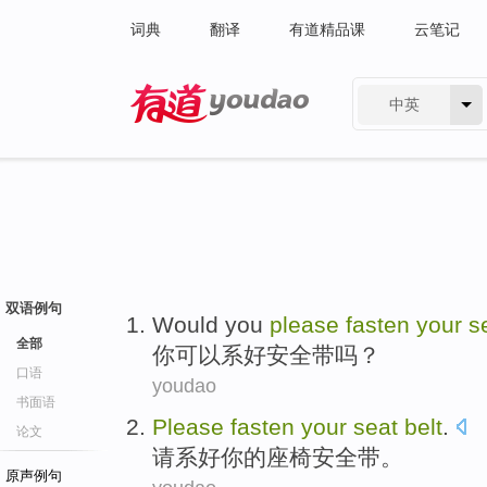
词典
翻译
有道精品课
云笔记
中英
有道 - 网易旗下搜索
双语例句
Would
you
please
fasten
your
s
全部
你
可以
系好
安全带
吗？
口语
youdao
书面语
Please
fasten
your
seat
belt
.
论文
请
系好
你
的
座椅
安全带
。
原声例句