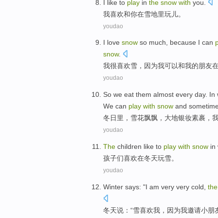
I
like
to
play
in
the
snow
with
you
.
我
喜欢
和
你
在
雪地里
玩儿
。
youdao
I
love
snow
so much,
because
I
can
snow
.
我
很喜欢
雪
，
因为
我
可以
和
我
的
朋友
youdao
So
we
eat them almost every day.
In 
We
can
play
with
snow
and sometim
冬日
里
，
雪花
飘飘，
大地
银妆素裹
，
youdao
The
children
like
to
play
with
snow
in
孩子
们
喜欢
在
冬天
玩
雪
。
youdao
Winter
says
: "
I
am very very cold,
th
冬天
说
：“
雪
喜欢
我
，
因为
我
邀请
小朋