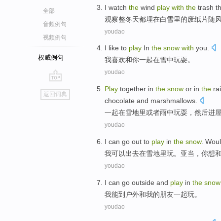
I
watch
the
wind
play
with
the
trash t
全部
观察
整
冬天
都
埋
在
白雪
里
的
废纸片
随
音频例句
youdao
视频例句
I
like
to
play
In
the
snow
with
you
.
权威例句
我
喜欢
和
你
一起
在
雪
中
玩耍
。
youdao
go
Play
together
in
the
snow
or
in
the
ra
返回词典
top
chocolate
and
marshmallows
.
一起
在
雪地
里
或者
雨
中玩耍
，
然后
进
youdao
I
can
go out
to
play
in
the
snow
. Wou
我
可以
出去
在
雪地里
玩
。
亚当
，
你
想
youdao
I
can
go
outside
and
play
in
the
sno
我
能
到
户外
和
我
的
朋友
一起玩
。
youdao