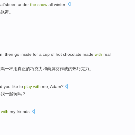
hat’sbeen
under
the
snow
all
winter
.
风
飘舞。
in
,
then
go inside
for
a cup of
hot
chocolate
made
with
real
屋
喝
一杯
用
真正
的
巧克力
和
药属葵作成
的
热
巧克力。
ld
you
like to
play
with
me
,
Adam
?
和
我
一起玩吗？
w
with
my
friends
.