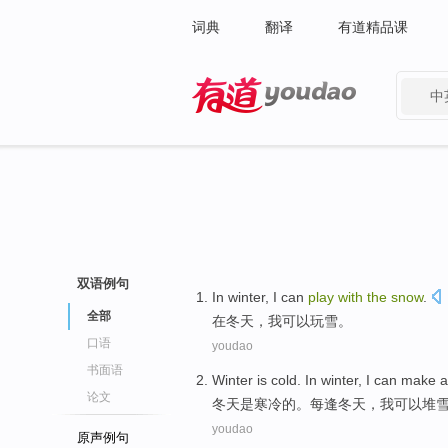
词典
翻译
有道精品课
中
有道 - 网易旗下搜索
双语例句
In
winter
,
I
can
play
with
the
snow
.
全部
在
冬天
，
我
可以
玩
雪
。
口语
youdao
书面语
Winter
is
cold
. In winter,
I
can
make 
论文
冬天
是
寒冷
的。每逢冬天，
我
可以
堆
youdao
原声例句