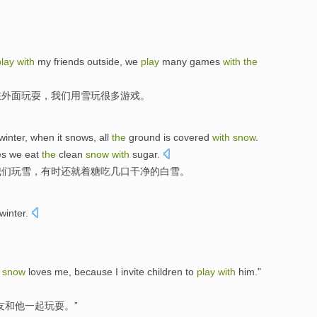
play
with
my
friends
outside
,
we
play
many
games
with
the
在外面
玩耍
，
我们
用
雪
玩
很多
游戏
。
winter
, when it
snows
, all
the
ground
is
covered
with
snow
.
es
we
eat
the
clean
snow
with
sugar.
我们
玩
雪，有时
还
就
着糖
吃几口
干净
的
白雪
。
winter
.
e
snow
loves
me
,
because
I
invite
children
to
play
with
him
."
友
和
他
一起
玩耍。”