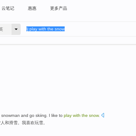
云笔记
惠惠
更多产品
英
a snowman
and
go skiing
. I
like
to
play
with
the
snow
.
雪人
和
滑雪
。我
喜欢
玩
雪
。