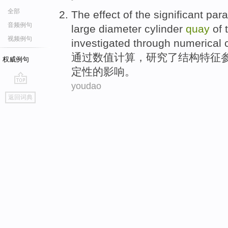
全部
The
effect
of the significant
par
音频例句
large
diameter
cylinder
quay
of 
视频例句
investigated
through
numerical
通过
数值
计算
，
研究
了结构特征
权威例句
定性
的
影响
。
youdao
go
返回词典
top