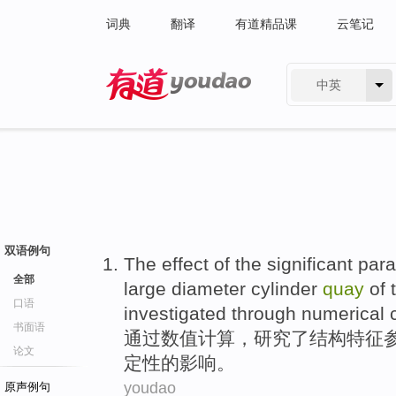
词典
翻译
有道精品课
云笔记
中英
有道 - 网易旗下搜索
双语例句
The
effect
of the significant
par
全部
large
diameter
cylinder
quay
of 
口语
investigated
through
numerical
书面语
通过
数值
计算
，
研究
了结构特征
论文
定性
的
影响
。
youdao
原声例句