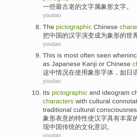
一些
最古老
的
文字
属象形文字。
youdao
The
pictographic
Chinese
chara
把
中国
的
汉字
演变
成为象形的世
youdao
This
is
most often
seen wheninc
as
Japanese
Kanji
or
Chinese
c
这
中情况在使用象形
字体
，
如
日
youdao
Its
pictographic
and
ideogram
c
characters
with
cultural
connota
traditional
cultural
consciousnes
象形
表意
的
特性
使
汉字
具有
丰富
现
中国
传统
的文化
意识
。
youdao