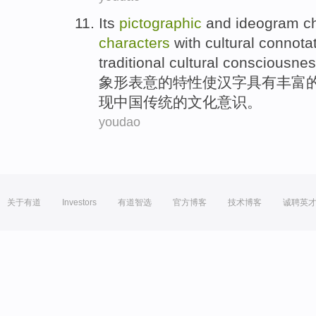
Its
pictographic
and
ideogram
c
characters
with
cultural
connota
traditional
cultural
consciousnes
象形
表意
的
特性
使
汉字
具有
丰富
现
中国
传统
的文化
意识
。
youdao
关于有道
Investors
有道智选
官方博客
技术博客
诚聘英