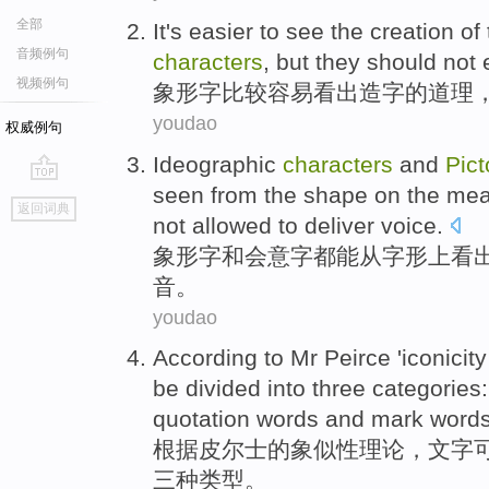
全部
It's
easier to
see
the creation
of
音频例句
characters
,
but
they
should not
视频例句
象形字
比较
容易
看出
造字
的
道理
youdao
权威例句
Ideographic
characters
and
Pict
seen
from
the shape
on
the
mea
go
返回词典
top
not allowed
to
deliver
voice
.
象形字
和
会意字
都
能
从
字形
上
看
音
。
youdao
According to
Mr Peirce
'
iconicity
be
divided into
three
categories
quotation
words
and
mark
word
根据
皮尔
士的
象似性
理论
，
文字
三
种
类型
。