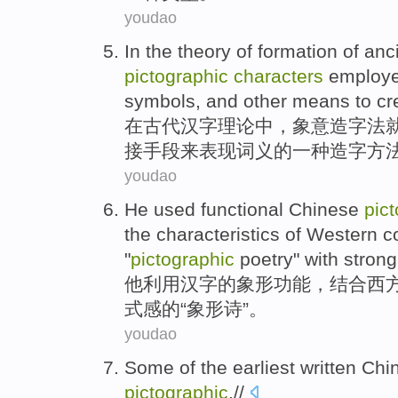
youdao
In
the
theory
of formation of
anc
pictographic
characters
employ
symbols
, and
other
means
to cr
在
古代
汉字
理论
中，象意
造字
法
接
手段
来
表现词义的一
种
造字方
youdao
He
used
functional
Chinese
pic
the
characteristics
of
Western
c
"
pictographic
poetry" with stron
他
利用
汉字
的
象形
功能
，
结合
西
式
感
的
“象形诗”。
youdao
Some
of
the earliest
written
Chi
pictographic
.//