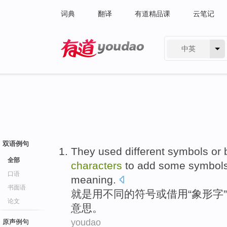
词典
翻译
有道精品课
云笔记
中英
有道 - 网易旗下搜索
双语例句
They
used
different
symbols
or
全部
characters
to
add
some
symbol
口语
meaning
.
书面语
就是
用
不同
的
符号
或
借用
“
象形字
”
论文
意思
。
youdao
原声例句