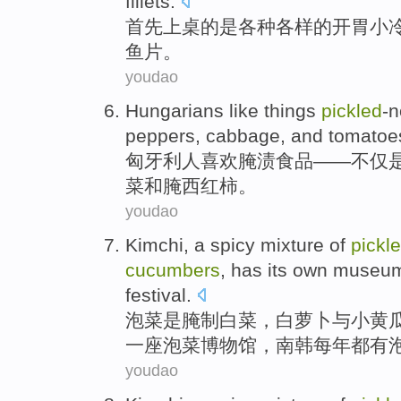
fillets
.
首先
上桌的
是
各种
各样
的
开胃小
鱼
片。
youdao
Hungarians
like
things
pickled
-n
peppers
,
cabbage
,
and
tomatoe
匈牙利人
喜欢
腌渍
食品——不仅
菜
和
腌西红柿。
youdao
Kimchi
, a
spicy
mixture
of
pickl
cucumbers
,
has
its
own museu
festival
.
泡菜
是
腌制
白菜
，
白萝卜
与
小黄
一座泡菜
博物馆
，南韩
每年
都有
youdao