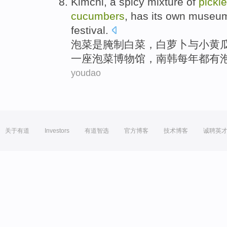
Kimchi
, a
spicy
mixture
of
pickl
cucumbers
,
has
its
own museu
festival
.
泡菜
是
腌制
白菜
，
白萝卜
与
小黄
一座泡菜
博物馆
，南韩
每年
都有
youdao
关于有道
Investors
有道智选
官方博客
技术博客
诚聘英