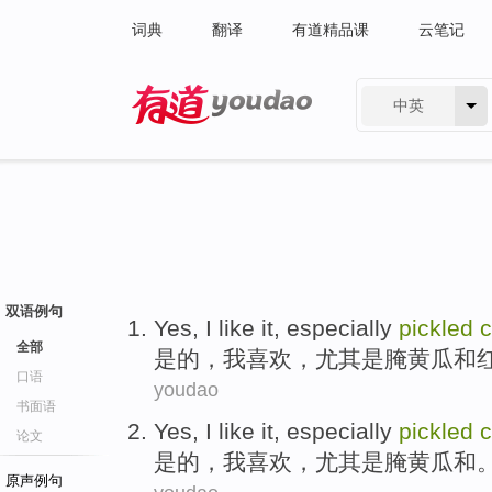
词典
翻译
有道精品课
云笔记
中英
有道 - 网易旗下搜索
双语例句
Yes
,
I
like it
,
especially
pickled
全部
是的
，
我
喜欢
，
尤其是
腌
黄瓜
和
口语
youdao
书面语
Yes
,
I
like it
,
especially
pickled
论文
是的
，
我
喜欢
，
尤其是
腌
黄瓜
和
原声例句