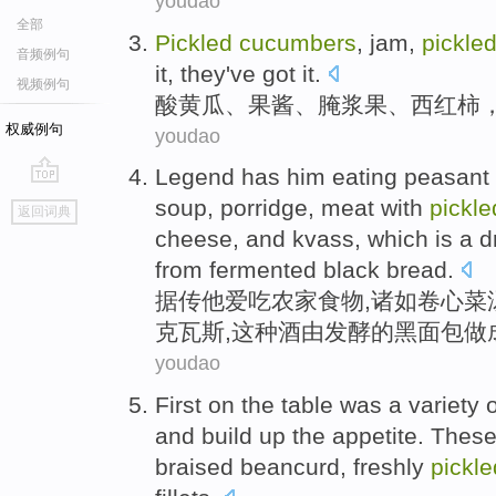
youdao
全部
Pickled
cucumbers
,
jam
,
pickle
音频例句
it,
they
've
got it
.
视频例句
酸黄瓜
、
果酱
、
腌
浆果
、
西红柿
权威例句
youdao
Legend has
him
eating
peasant
go
soup,
porridge
,
meat
with
pickle
返回词典
top
cheese
, and kvass,
which
is a
d
from
fermented
black bread
.
据传
他
爱吃
农家
食物
,
诸如卷心菜
克瓦斯,
这种
酒
由
发酵
的
黑面包
做
youdao
First
on
the
table
was
a variety
o
and build up the appetite. These
braised
beancurd
,
freshly
pickle